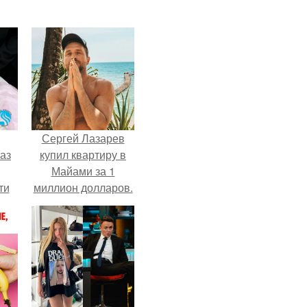
Сергей Лазарев
аз
купил квартиру в
Майами за 1
ти
миллион долларов.
ти -