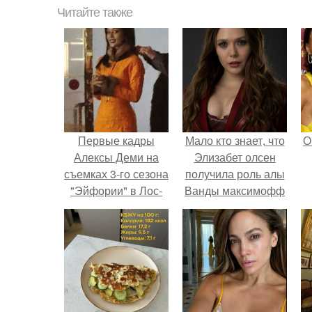
Читайте также
Первые кадры
Мало кто знает, что
О
Алексы Деми на
Элизабет олсен
съемках 3-го сезона
получила роль алы
"Эйфории" в Лос-
Ванды максимофф
анджелесе.
не сразу.