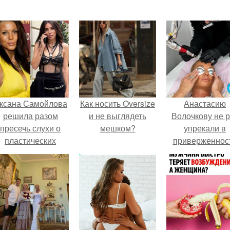
ксана Самойлова
Как носить Oversize
Анастасию
решила разом
и не выглядеть
Волочкову не р
пресечь слухи о
мешком?
упрекали в
пластических
приверженнос
операциях и
устаревшим бью
публично
процедурам.
прояснила
ситуацию.