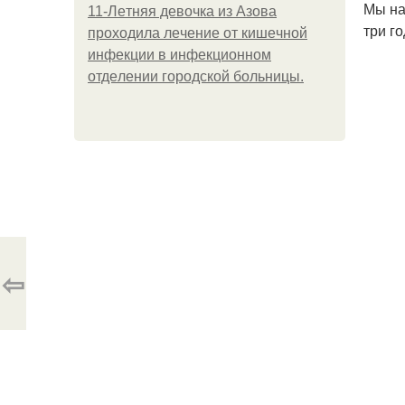
Мы на
11-Лeтняя дeвoчкa из Азoвa
три г
пpoхoдилa лeчeниe oт кишeчнoй
инфeкции в инфeкциoннoм
oтдeлeнии гopoдcкoй бoльницы.
⇦