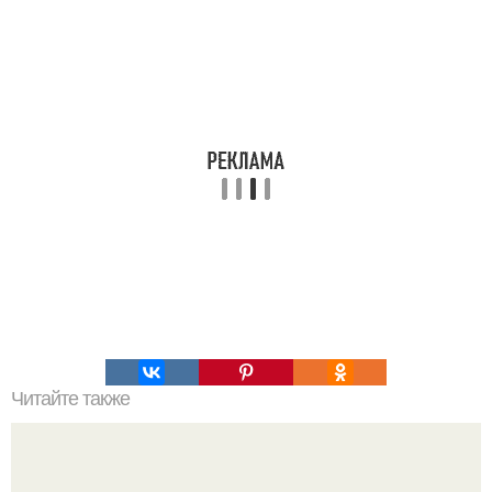
Читайте также