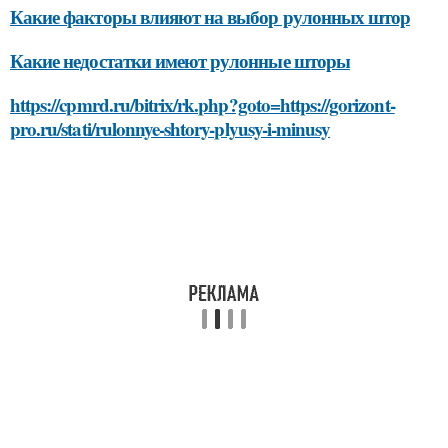
Какие факторы влияют на выбор рулонных штор
Какие недостатки имеют рулонные шторы
https://cpmrd.ru/bitrix/rk.php?goto=https://gorizont-
pro.ru/stati/rulonnye-shtory-plyusy-i-minusy