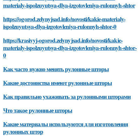
materialy-ispolzuyutsya-dlya-izgotovleniya-rulonnyh-shtor
https://ogorod.zelynyjsad.info/novosti/kakie-materialy-
ispolzuyutsya-dlya-izgotovleniya-rulonnyh-shtor-0
https://krasivyj-ogorod.zelynyjsad.info/novosti/kakie-
materialy-ispolzuyutsya-dlya-izgotovleniya-rulonnyh-shtor-
0
Как часто нужно менять рулонные шторы
Какие достоинства имеют рулонные шторы
Как правильно ухаживать за рулонными шторами
Что такое рулонные шторы
Какие материалы используются для изготовления
рулонных штор