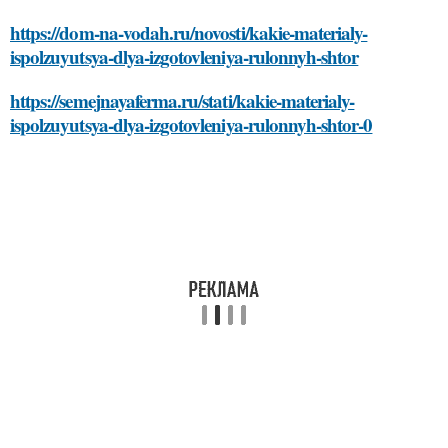
https://dom-na-vodah.ru/novosti/kakie-materialy-
ispolzuyutsya-dlya-izgotovleniya-rulonnyh-shtor
https://semejnayaferma.ru/stati/kakie-materialy-
ispolzuyutsya-dlya-izgotovleniya-rulonnyh-shtor-0