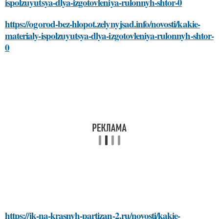
ispolzuyutsya-dlya-izgotovleniya-rulonnyh-shtor-0
https://ogorod-bez-hlopot.zelynyjsad.info/novosti/kakie-
materialy-ispolzuyutsya-dlya-izgotovleniya-rulonnyh-shtor-
0
https://jk-na-krasnyh-partizan-2.ru/novosti/kakie-