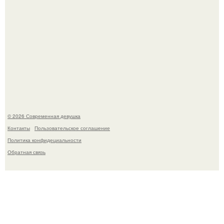
У юли Гаврилиной снова случился конфликт с комиком
Ильей Соболевым.
© 2026 Современная девушка
Контакты
Пользовательское соглашение
Политика конфидециальности
Обратная связь