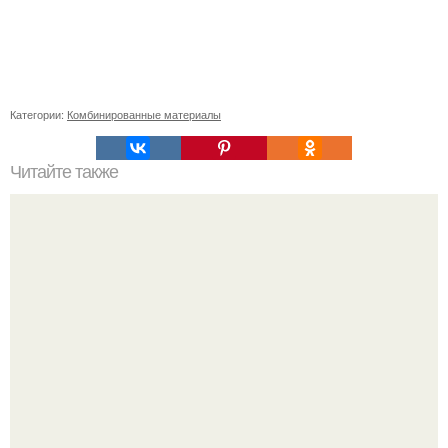
Категории:
Комбинированные материалы
Читайте также
Недооцененная опасность: почему две трети случаев
COVID-19 остаются неизвестными