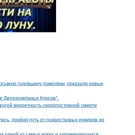
восьмую годовщину помолвки, показали новые
ле Двухнедельных Курсов".
пругой вероятность скоропостижной смерти
ись, пройдя путь от подростковых кумиров до
ала одной из самых ярких и запоминающихся