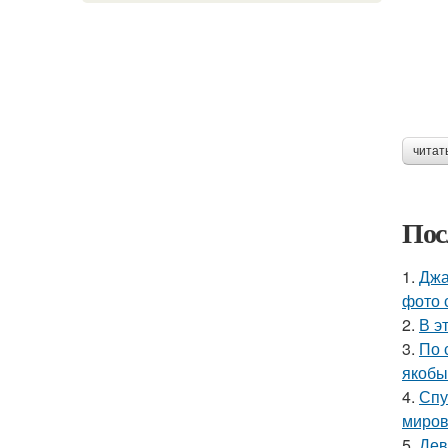
читат
Пос
1.
Джа
фото 
2.
В э
3.
По 
якобы
4.
Спу
миров
5.
Дев