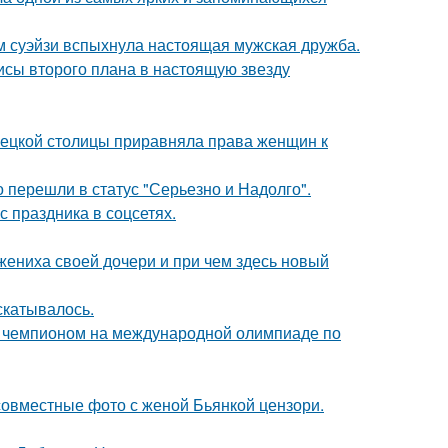
м суэйзи вспыхнула настоящая мужская дружба.
исы второго плана в настоящую звезду
мецкой столицы приравняла права женщин к
о перешли в статус "Серьезно и Надолго".
с праздника в соцсетях.
жениха своей дочери и при чем здесь новый
скатывалось.
м чемпионом на международной олимпиаде по
 совместные фото с женой Бьянкой цензори.