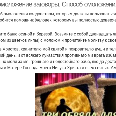
омоложение заговоры. Способ омоложени
б омоложения колдовством, которым должны пользоваться 
обится помощник (человек, которому вы полностью доверяе
ите баню осиной и березой. Возьмите с собой двенадцать я
ром из цветков липы) с молоком и прочитайте молитву к сво
е Христов, хранителю мой святой и покровителю души и тела
ий день, и от всякаго лукавствия противнаго ми врага изба
: но моли за мя, грешнаго и недостойнаго раба, яко да дос
ы и Матере Господа моего Иисуса Христа и всех святых. Ам