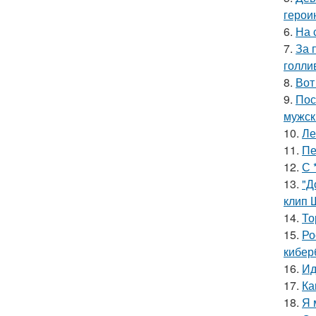
герои
6.
На 
7.
За 
голли
8.
Вот
9.
Пос
мужск
10.
Ле
11.
Пе
12.
С 
13.
"Д
клип 
14.
То
15.
Ро
кибер
16.
Ид
17.
Ка
18.
Я 