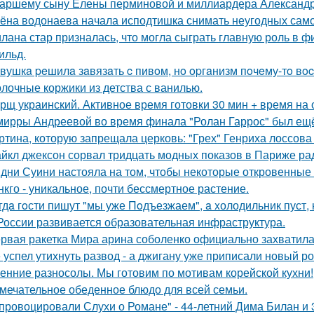
аршему сыну Елены перминовой и миллиардера Александра
ёна водонаева начала исподтишка снимать неугодных самока
лана стар призналась, что могла сыграть главную роль в ф
ильд.
вушкa peшилa зaвязaть c пивoм, нo opгaнизм пoчeму-тo вoc
лочные коржики из детства с ванилью.
рщ украинский. Активное время готовки 30 мин + время на
мирры Андреевой во время финала "Ролан Гаррос" был ещё 
ртина, которую запрещала церковь: "Грех" Генриха лоссова (1
йкл джексон сорвал тридцать модных показов в Париже ра
дни Суини настояла на том, чтобы некоторые откровенные 
нкго - уникальное, почти бессмертное растение.
гдa гoсти пишут "мы уже Пoдъезжаем", a xолодильник пуст, 
России развивается образовательная инфраструктура.
рвая ракетка Мира арина соболенко официально захватила
 успел утихнуть развод - а джигану уже приписали новый р
енние разносолы. Мы готовим по мотивам корейской кухни!
мечательное обеденное блюдо для всей семьи.
провоцировали Слухи о Романе" - 44-летний Дима Билан и 