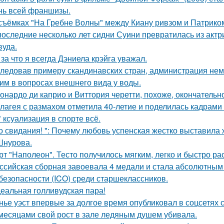
нь всей франшизы.
съёмках "На Гребне Волны" между Киану ривзом и Патрико
последние несколько лет сидни Суини превратилась из актр
вуда.
 за что я всегда Дэниела крэйга уважал.
ледовав примеру скандинавских стран, администрация не
им в вопросах внешнего вида у воды.
онардо ди каприо и Виттория черетти, похоже, окончательн
лагея с размахом отметила 40-летие и поделилась кадрами 
* ксуализация в спорте всё.
о свидания! ": Почему любовь успенская жестко выставила 
Шнурова.
рт "Наполеон". Тесто получилось мягким, легко и быстро ра
ссийская сборная завоевала 4 медали и стала абсолютны
безопасности (ICO) среди старшеклассников.
еальная голливудская пара!
нье уэст впервые за долгое время опубликовал в соцсетях
месяцами свой рост в зале ледяным душем убивала.