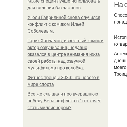
Какие специи лучше использовать
На 
для вяления баклажанов
Спосо
У юли Гаврилиной снова случился
понад
конфликт с комиком Ильей
Соболевым.
Истоп
Гарик Харламов, известный комик и
(отва
актер озвучивания, недавно
Ангел
оказался в центре внимания из-за
днешн
своей работы над озвучкой
моего
мультфильма про колобка.
Троиц
Фитнес-тренды 2023: что нового в
мире спорта
Все же слышали про вчерашнюю
победу Бена аффлека в "кто хочет
стать миллионером?