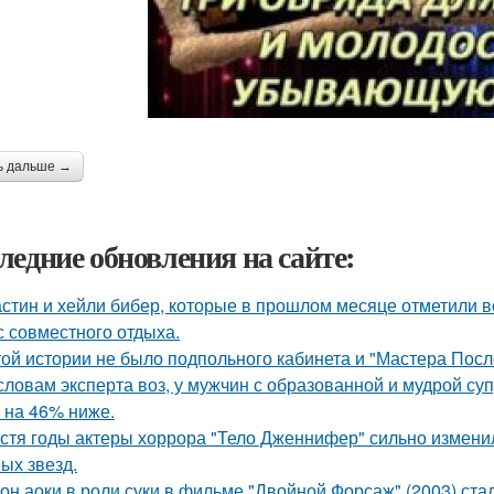
ь дальше →
ледние обновления на сайте:
стин и хейли бибер, которые в прошлом месяце отметили 
с совместного отдыха.
той истории не было подпольного кабинета и "Мастера Пос
словам эксперта воз, у мужчин с образованной и мудрой су
 на 46% ниже.
стя годы актеры хоррора "Тело Дженнифер" сильно изменил
ых звезд.
он аоки в роли суки в фильме "Двойной Форсаж" (2003) ст