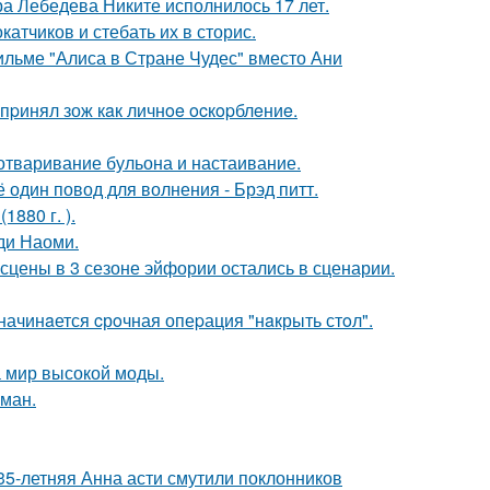
 Лебедева Никите исполнилось 17 лет.
тчиков и стебать их в сторис.
ильме "Алиса в Стране Чудес" вместо Ани
пpинял зож кaк личнoe ocкopблeниe.
 отваривание бульона и настаивание.
один повод для волнения - Брэд питт.
880 г. ).
ди Наоми.
сцены в 3 сезоне эйфории остались в сценарии.
начинaется cрoчная опеpация "нaкрыть стoл".
 мир высокой моды.
оман.
35-летняя Анна асти смутили поклонников