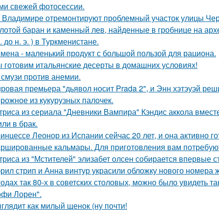
ми свежей фотосессии.
 Владимире отремонтируют проблемный участок улицы Че
лотой баран и каменный лев, найденные в гробнице на архео
. до н. э. ) в Туркменистане.
мена - маленький продукт с большой пользой для рациона.
 готовим итальянские десерты в домашних условиях!
 смузи против анемии.
ровая премьера "дьявол носит Prada 2", и Энн хэтэуэй реш
рожное из кукурузных палочек.
триса из сериала "Дневники Вампира" Кэндис аккола вмес
или в брак.
инцессе Леонор из Испании сейчас 20 лет, и она активно г
ршированные кальмары. Для приготовления вам потребую
триса из "Мстителей" элизабет олсен собирается впервые с
рил стрип и Анна винтур украсили обложку нового номера 
годах так 80-х в советских столовых, можно было увидеть та
офи Лорен".
глядит как милый щенок (ну почти!