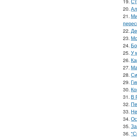
19.
Ст
20.
Ал
21.
Ми
перес
22.
Дe
23.
Мо
24.
Бо
25.
У 
26.
Ка
27.
Ма
28.
Си
29.
Ги
30.
Кo
31.
В 
32.
Пе
33.
Не
34.
Ос
35.
За
36.
"С