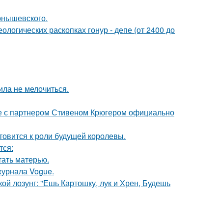
рнышевского.
логических раскопках гонур - депе (от 2400 до
ила не мелочиться.
те с партнером Стивеном Крюгером официально
отовится к роли будущей королевы.
тся:
тать матерью.
журнала Vogue.
кой лозунг: "Ешь Картошку, лук и Хрен, Будешь