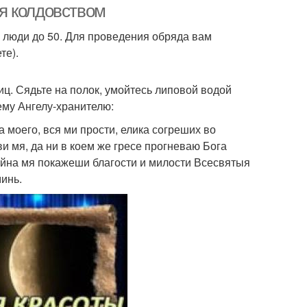
я колдовством
люди до 50. Для проведения обряда вам
те).
иц. Сядьте на полок, умойтесь липовой водой
ему Ангелу-хранителю:
 моего, вся ми прости, елика согреших во
ви мя, да ни в коем же гресе прогневаю Бога
тойна мя покажеши благости и милости Всесвятыя
инь.