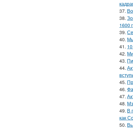
кадра
37.
Во
38.
Зо
1600 г
39.
Се
40.
Мы
41.
10
42.
Ми
43.
Пи
44.
Ак
вступ
45.
Пр
46.
Фа
47.
Ак
48.
Мэ
49.
В 
как С
50.
Вы