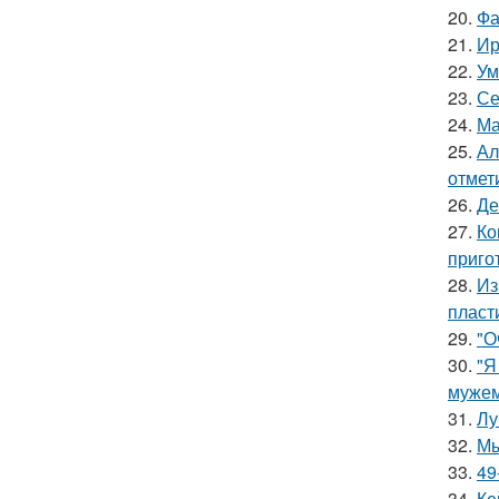
20.
Фа
21.
Ир
22.
Ум
23.
Се
24.
Ма
25.
Ал
отмет
26.
Де
27.
Ко
приго
28.
Из
пласт
29.
"О
30.
"Я
мужем
31.
Лу
32.
Мы
33.
49
34.
Ке