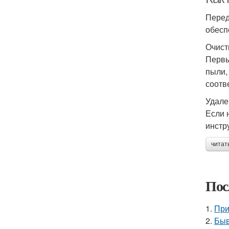
Перед
обесп
Очист
Первы
пыли,
соотв
Удале
Если 
инстр
читат
Пос
1.
При
2.
Быв