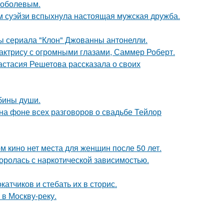
Соболевым.
м суэйзи вспыхнула настоящая мужская дружба.
ды сериала "Клон" Джованны антонелли.
 актрису с огромными глазами, Саммер Роберт.
астасия Решетова рассказала о своих
убины души.
 на фоне всех разговоров о свадьбе Тейлор
м кино нет места для женщин после 50 лет.
боролась с наркотической зависимостью.
тчиков и стебать их в сторис.
 в Москву-реку.