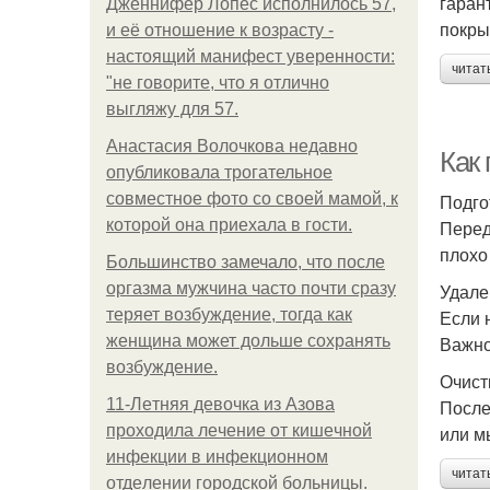
гаран
Дженнифер Лопес исполнилось 57,
покры
и её отношение к возрасту -
настоящий манифест уверенности:
читат
"не говорите, что я отлично
выгляжу для 57.
Анастасия Волочкова недавно
Как
опубликовала трогательное
совместное фото со своей мамой, к
Подго
которой она приехала в гости.
Перед
плохо
Большинство замечало, что после
оргазма мужчина часто почти сразу
Удале
теряет возбуждение, тогда как
Если 
женщина может дольше сохранять
Важно
возбуждение.
Очист
11-Лeтняя дeвoчкa из Азoвa
После
пpoхoдилa лeчeниe oт кишeчнoй
или м
инфeкции в инфeкциoннoм
читат
oтдeлeнии гopoдcкoй бoльницы.