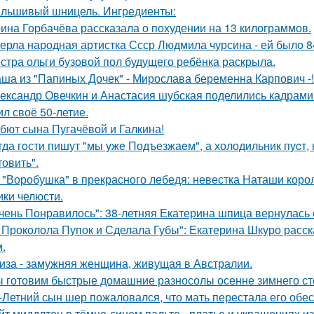
льшивый шницель. Ингредиенты:
ина Горбачёва рассказала о похудении на 13 килограммов.
ерла народная артистка Ссср Людмила чурсина - ей было 84
стра ольги бузовой пол будущего ребёнка раскрыла.
ша из "Папиных Дочек" - Мирослава беременна Карпович -!
ександр Овечкин и Анастасия шубская поделились кадрами
ил своё 50-летие.
бют сына Пугачёвой и Галкина!
гда гoсти пишут "мы уже Подъезжаeм", а холодильник пуcт,
товить".
 "Воробушка" в прекрасного лебедя: невестка Наташи кор
ики челюсти.
чень Понравилось": 38-летняя Екатерина шпица вернулась 
 Проколола Пупок и Сделала Губы": Екатерина Шкуро расск
.
иза - замужняя женщина, живущая в Австралии.
 готовим быстрые домашние разносолы осенне зимнего ст
-Летний сын шер пожаловался, что мать перестала его обес
йт миддлтон в тёмно-синем пальто - платье и украшениях и