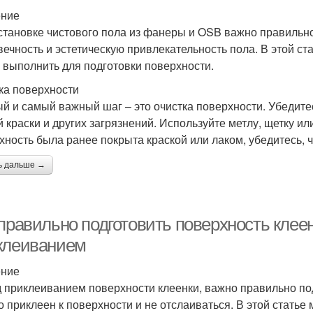
ение
становке чистового пола из фанеры и OSB важно правильно
вечность и эстетическую привлекательность пола. В этой с
 выполнить для подготовки поверхности.
ка поверхности
й и самый важный шаг – это очистка поверхности. Убедитесь
й краски и других загрязнений. Используйте метлу, щетку и
хность была ранее покрыта краской или лаком, убедитесь, 
ь дальше →
правильно подготовить поверхность клеен
клеиванием
ение
 приклеиванием поверхности клеенки, важно правильно подг
о приклеен к поверхности и не отслаиваться. В этой статье