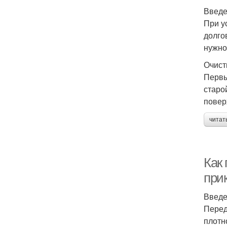
Введ
При у
долго
нужно
Очист
Первы
старо
повер
читат
Как 
при
Введ
Перед
плотн