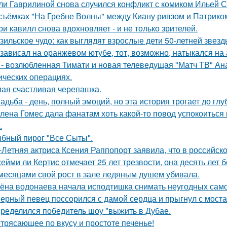
ли Гаврилиной снова случился конфликт с комиком Ильей 
съёмках "На Гребне Волны" между Киану ривзом и Патрико
ри кавилл снова вдохновляет - и не только зрителей.
зильское чудо: как выглядят взрослые дети 50-летней звез
 зависал на оранжевом ютубе, тот, возможно, натыкался на
 - возлюбленная Тимати и новая телеведущая "Матч ТВ" Ан
ических операциях.
ая счастливая черепашка.
адьба - день, полный эмоций, но эта история трогает до гл
лена Гомес дала фанатам хоть какой-то повод успокоиться
.
бный пирог "Все Сыты".
-Летняя актриса Ксения Раппопорт заявила, что в российско
ейми ли Кертис отмечает 25 лет трезвости, она десять лет 
месяцами свой рост в зале ледяным душем убивала.
ёна водонаева начала исподтишка снимать неугодных самока
ерный певец поссорился с дамой сердца и прыгнул с моста
ределился победитель шоу "выжить в Дубае.
трясающее по вкусу и простоте печенье!