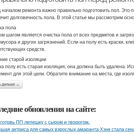
 началом ремонта важно правильно подготовить пол. Это 
ечит долговечность пола. В этой статье мы рассмотрим осн
ка пола
м шагом является очистка пола от всех предметов и загрязн
 мусора и других загрязнений. Если на полу есть краски, кл
етствующих средств.
ние старой изоляции
на полу есть старая изоляция, она должна быть удалена. И
умент для этой цели. Обратите внимание на места, где изол
ь дальше →
ледние обновления на сайте:
готовь ПП лепешку с сыром и творогом.
шая актриса для самых взрослых амаранта Хэнк стала сен