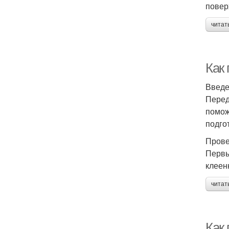
повер
читат
Как
Введ
Перед
помож
подго
Прове
Первы
клеен
читат
Как