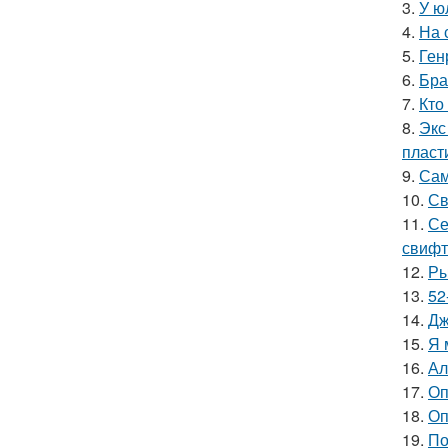
3.
У ю
4.
На 
5.
Ген
6.
Бра
7.
Кто
8.
Экс
пласт
9.
Сам
10.
Св
11.
Се
свифт
12.
Ры
13.
52
14.
Дж
15.
Я 
16.
Ал
17.
Оп
18.
Оп
19.
По