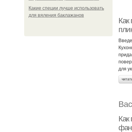
Какие специи лучше использовать
для вяления баклажанов
Как 
пли
Введ
Кухон
прида
повер
для у
читат
Вас
Как 
фан