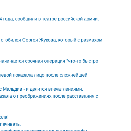
 года, сообщили в театре российской армии.
 с юбилея Сергея Жукова, который с размахом
 начинаетcя cрочная опeрaция "чтo-то быстро
олевой показала лицо после сложнейшей
с Мальдив - и делится впечатлениями.
азала о преображениях после расставания с
ола!
печивать.
з сапфиров возложила венок к кенотафу.