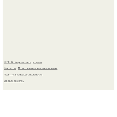
Ольга Дроздова поделилась очень личной историей, о
которой раньше почти не говорила.
© 2026 Современная девушка
Контакты
Пользовательское соглашение
Политика конфидециальности
Обратная связь