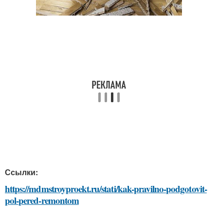
Ссылки:
https://mdmstroyproekt.ru/stati/kak-pravilno-podgotovit-
pol-pered-remontom