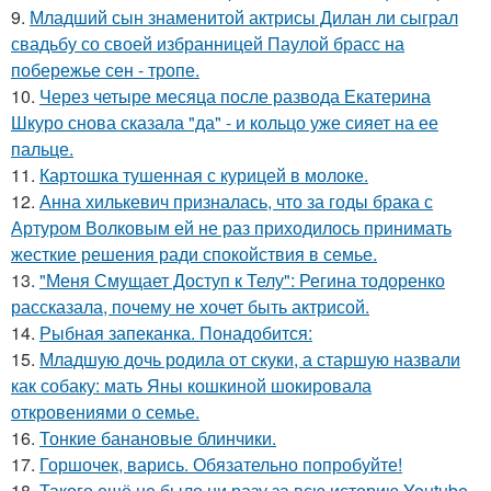
9.
Младший сын знаменитой актрисы Дилан ли сыграл
свадьбу со своей избранницей Паулой брасс на
побережье сен - тропе.
10.
Через четыре месяца после развода Екатерина
Шкуро снова сказала "да" - и кольцо уже сияет на ее
пальце.
11.
Картошка тушенная с курицей в молоке.
12.
Анна хилькевич призналась, что за годы брака с
Артуром Волковым ей не раз приходилось принимать
жесткие решения ради спокойствия в семье.
13.
"Меня Смущает Доступ к Телу": Регина тодоренко
рассказала, почему не хочет быть актрисой.
14.
Рыбная запеканка. Понадобится:
15.
Младшую дочь родила от скуки, а старшую назвали
как собаку: мать Яны кошкиной шокировала
откровениями о семье.
16.
Тонкие банановые блинчики.
17.
Горшочек, варись. Обязательно попробуйте!
18.
Такого ещё не было ни разу за всю историю Youtube.