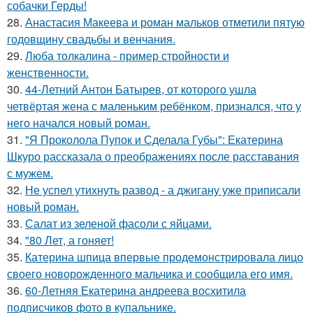
собачки Герды!
28.
Анастасия Макеева и роман мальков отметили пятую
годовщину свадьбы и венчания.
29.
Люба толкалина - пример стройности и
женственности.
30.
44-Летний Антон Батырев, от которого ушла
четвёртая жена с маленьким ребёнком, признался, что у
него начался новый роман.
31.
"Я Проколола Пупок и Сделала Губы": Екатерина
Шкуро рассказала о преображениях после расставания
с мужем.
32.
Не успел утихнуть развод - а джигану уже приписали
новый роман.
33.
Салат из зеленой фасоли с яйцами.
34.
"80 Лет, а гоняет!
35.
Катерина шпица впервые продемонстрировала лицо
своего новорожденного мальчика и сообщила его имя.
36.
60-Летняя Екатерина андреева восхитила
подписчиков фото в купальнике.