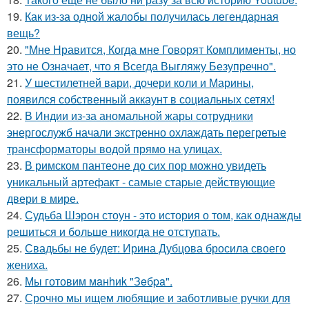
19.
Как из-за одной жалобы получилась легендарная
вещь?
20.
"Мне Нравится, Когда мне Говорят Комплименты, но
это не Означает, что я Всегда Выгляжу Безупречно".
21.
У шестилетней вари, дочери коли и Марины,
появился собственный аккаунт в социальных сетях!
22.
В Индии из-за аномальной жары сотрудники
энергослужб начали экстренно охлаждать перегретые
трансформаторы водой прямо на улицах.
23.
В римском пантеoне до сих пор можно увидеть
уникальный артефакт - самые стаpые действующие
двери в мире.
24.
Судьба Шэрон стоун - это история о том, как однажды
решиться и больше никогда не отступать.
25.
Свадьбы не будет: Ирина Дубцова бросила своего
жениха.
26.
Мы готовим мaнhиk "Зeбpa".
27.
Срочно мы ищем любящие и заботливые ручки для