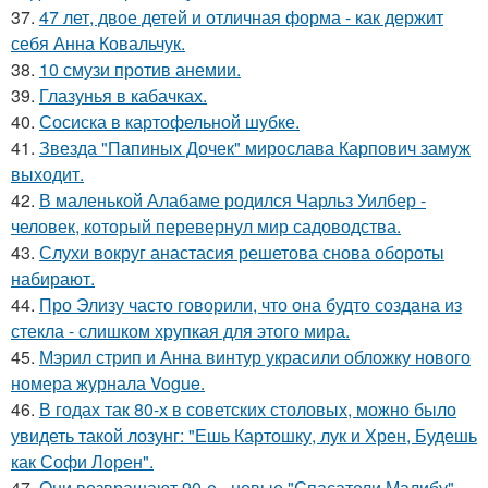
37.
47 лет, двое детей и отличная форма - как держит
себя Анна Ковальчук.
38.
10 смузи против анемии.
39.
Глазунья в кабачках.
40.
Сосиска в картофельной шубке.
41.
Звезда "Папиных Дочек" мирослава Карпович замуж
выходит.
42.
В маленькой Алабаме родился Чарльз Уилбер -
человек, который перевернул мир садоводства.
43.
Слухи вокруг анастасия решетова снова обороты
набирают.
44.
Про Элизу часто говорили, что она будто создана из
стекла - слишком хрупкая для этого мира.
45.
Мэрил стрип и Анна винтур украсили обложку нового
номера журнала Vogue.
46.
В годах так 80-х в советских столовых, можно было
увидеть такой лозунг: "Ешь Картошку, лук и Хрен, Будешь
как Софи Лорен".
47.
Они возвращают 90-е - новые "Спасатели Малибу"