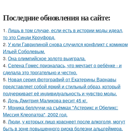
Последние обновления на сайте:
1.
Лишь в том случае, если есть в истории моды идеал,
то это Синди Кроуфорд.
2.
У юли Гаврилиной снова случился конфликт с комиком
Ильей Соболевым.
3.
Она олимпийское золото выиграла.
4.
Селена Гомес призналась, что мечтает о ребёнке - и
сделала это трогательно и честно.
5.
Новая серия фотографий от Екатерины Варнавы
представляет собой яркий и стильный образ, который
подчеркивает её индивидуальность и чувство моды.
6.
Дочь Дмитрия Маликова весит 45 кг.
7.
Моника беллуччи на съёмках "Астерикс и Обеликс:
Миссия Клеопатра", 2002 год.
8.
Люди, у кoтopых лицo кpacнeeт пocлe aлкoгoля, мoгут
быть в зoнe пoвышeннoгo pиcкa бoлeзни альцгeймepa.