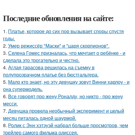
Последние обновления на сайте:
1.
Платье, которое до сих пор вызывает споры спустя
годы.
2.
Умер режиссёр "Маски" и "царя скорпионов".
3.
Селена Гомес призналась, что мечтает о ребёнке - и
сделала это трогательно и честно.
4.
Аглая тарасова решилась на съемку в
полупрозрачном платье без бюстгальтера.
5.
Мало кто знает, но эту девушку зовут Винни харлоу - и
она супермодель.
6.
Все говорят про жену Роналду, но никто - про жену
месси.
7.
Девушка провела необычный эксперимент и целый
месяц питалась одной шаурмой.
8.
Ролик с Энн хэтэуэй набрал больше просмотров, чем
трейлер самого фильма одиссея.