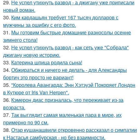
29.
Не успел утихнуть развод - а джигану уже приписали
новый роман.
30.
Ким кардашьян требует 167 тысяч долларов с
мужчины за ошибку с его фото.
31.
Мы готовим быстрые домашние разносолы осенне
зимнего стола!
32.
Не успел утихнуть развод - как сеть уже "Собрала"
джигану новую историю.
33.
Катерина шпица родила сына!
34.
Обжираться и ничего не делать - для Александры
бортич это просто не вариант!
35.
"Королева Авангарда: Энн Хэтэуэй Покоряет Лондон
в Кутюре от Iris Van Herpen".
36.
Кэмерон диас призналась, что переживает из-за
возраста.
37.
Так выглядит самая маленькая пара в мире, их
примерно по 90 см.
38.
Отар кушанашвили откровенно рассказал о симпатии
к Настасья самбурская - но без взаимности.