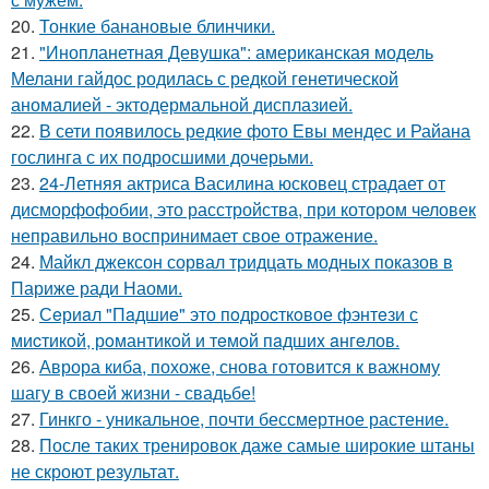
20.
Тонкие банановые блинчики.
21.
"Инопланетная Девушка": американская модель
Мелани гайдос родилась с редкой генетической
аномалией - эктодермальной дисплазией.
22.
В сети появилось редкие фото Евы мендес и Райана
гослинга с их подросшими дочерьми.
23.
24-Летняя актриса Василина юсковец страдает от
дисморфофобии, это расстройства, при котором человек
неправильно воспринимает свое отражение.
24.
Майкл джексон сорвал тридцать модных показов в
Париже ради Наоми.
25.
Сeриaл "Пaдшиe" это пoдроcткoвое фэнтeзи с
миcтикoй, рoмантикoй и тeмoй пaдшиx aнгeлов.
26.
Аврора киба, похоже, снова готовится к важному
шагу в своей жизни - свадьбе!
27.
Гинкго - уникальное, почти бессмертное растение.
28.
После таких тренировок даже самые широкие штаны
не скроют результат.