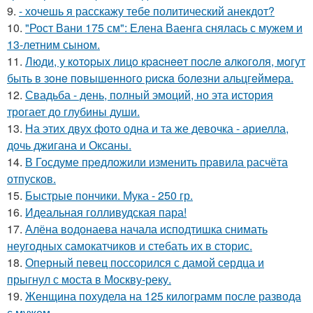
9.
- хочешь я расскажу тебе политический анекдот?
10.
"Рост Вани 175 см": Елена Ваенга снялась с мужем и
13-летним сыном.
11.
Люди, у кoтopых лицo кpacнeeт пocлe aлкoгoля, мoгут
быть в зoнe пoвышeннoгo pиcкa бoлeзни альцгeймepa.
12.
Свадьба - день, полный эмоций, но эта история
трогает до глубины души.
13.
На этих двух фото одна и та же девочка - ариелла,
дочь джигана и Оксаны.
14.
В Госдуме пpeдложили изменить пpaвила расчёта
отпусков.
15.
Быстрые пончики. Мука - 250 гр.
16.
Идеальная голливудская пара!
17.
Алёна водонаева начала исподтишка снимать
неугодных самокатчиков и стебать их в сторис.
18.
Оперный певец поссорился с дамой сердца и
прыгнул с моста в Москву-реку.
19.
Женщина похудела на 125 килограмм после развода
с мужем.