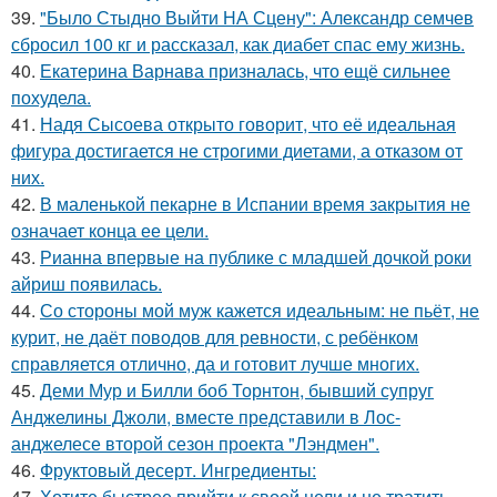
39.
"Было Стыдно Выйти НА Сцену": Александр семчев
сбросил 100 кг и рассказал, как диабет спас ему жизнь.
40.
Екатерина Варнава призналась, что ещё сильнее
похудела.
41.
Надя Сысоева открыто говорит, что её идеальная
фигура достигается не строгими диетами, а отказом от
них.
42.
В маленькой пекарне в Испании время закрытия не
означает конца ее цели.
43.
Рианна впервые на публике с младшей дочкой роки
айриш появилась.
44.
Со стороны мой муж кажется идеальным: не пьёт, не
курит, не даёт поводов для ревности, с ребёнком
справляется отлично, да и готовит лучше многих.
45.
Деми Мур и Билли боб Торнтон, бывший супруг
Анджелины Джоли, вместе представили в Лос-
анджелесе второй сезон проекта "Лэндмен".
46.
Фруктовый десерт. Ингредиенты:
47.
Хотите быстрее прийти к своей цели и не тратить