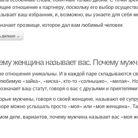
ящее отношение к партнеру, поскольку его выбор осуществ
азывает ваш избранник, и, возможно, вы узнаете для себя м
значает прозвище, которое дал вам любимый человек
ь дальше →
ему женщина называет вас. Почему муж
е отношения уникальны. И в каждой паре складываются сво
 любимую «зайка», «киска», кто-то «солнышко», «милая». 
бозначает ваш статут, говоря о вас с друзьями и приятелями
орые мужчины, говоря о своей женщине, называют её супру
воре можно услышать просто «моя» или «моя женщина». Так
мом деле, вариантов, почему мужчина называет вас «моя ж