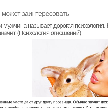
 может заинтересовать
и мужчина называет дорогая психология. 
 значит (Психология отношений)
енные часто дают друг другу прозвища. Обычно звучат деж
ать особенные слова, понятные только двоим. С точки зре