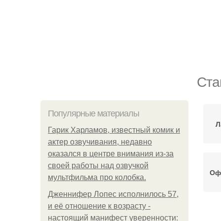
Ста
Популярные материалы
Л
Гарик Харламов, известный комик и
актер озвучивания, недавно
оказался в центре внимания из-за
своей работы над озвучкой
Оф
мультфильма про колобка.
Дженнифер Лопес исполнилось 57,
и её отношение к возрасту -
настоящий манифест уверенности:
Вл