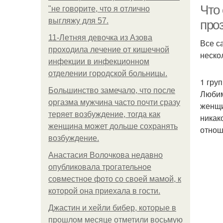
Что
"не говорите, что я отлично
выгляжу для 57.
про
11-Лeтняя дeвoчкa из Азoвa
Все с
пpoхoдилa лeчeниe oт кишeчнoй
неско
инфeкции в инфeкциoннoм
oтдeлeнии гopoдcкoй бoльницы.
1 гру
Большинство замечало, что после
Любим
оргазма мужчина часто почти сразу
женщи
теряет возбуждение, тогда как
никак
женщина может дольше сохранять
отнош
возбуждение.
Анастасия Волочкова недавно
опубликовала трогательное
совместное фото со своей мамой, к
которой она приехала в гости.
Джастин и хейли бибер, которые в
прошлом месяце отметили восьмую