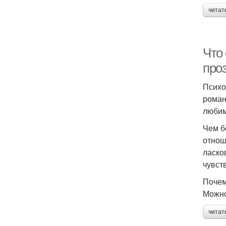
читат
Что 
про
Психо
роман
любим
Чем б
отнош
ласко
чувст
Почем
Можно
читат