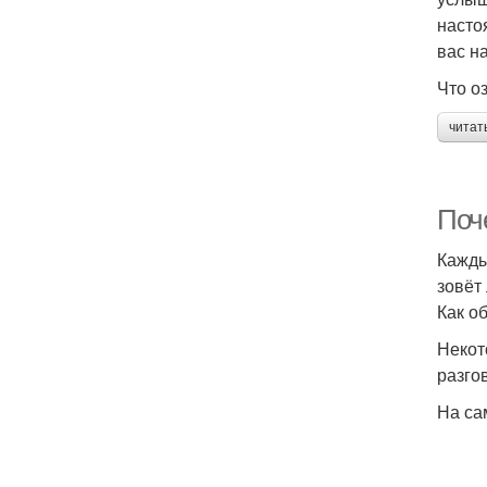
насто
вас н
Что о
читат
Поч
Кажды
зовёт
Как о
Некот
разго
На са