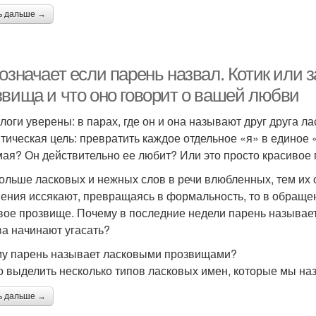
ь дальше →
означает если парень назвал. Котик или 
звища и что оно говорит о вашей любви
логи уверены: в парах, где он и она называют друг друга 
тическая цель: превратить каждое отдельное «я» в единое
ая? Он действительно ее любит? Или это просто красивое
ольше ласковых и нежных слов в речи влюбленных, тем их 
ения иссякают, превращаясь в формальность, то в обращени
вое прозвище. Почему в последние недели парень называет 
ва начинают угасать?
у парень называет ласковыми прозвищами?
 выделить несколько типов ласковых имен, которые мы н
ь дальше →