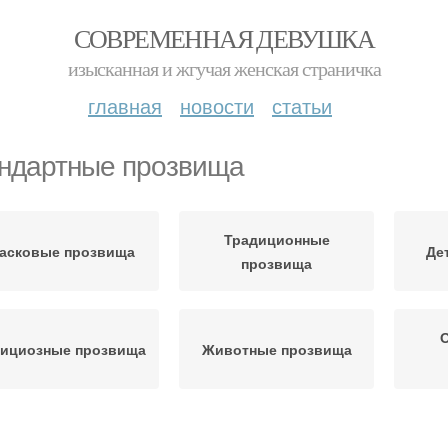
СОВРЕМЕННАЯ ДЕВУШКА
изысканная и жгучая женская страничка
главная
новости
статьи
ндартные прозвища
Традиционные
асковые прозвища
Де
прозвища
ициозные прозвища
Животные прозвища
Прозвища в
Н
иятельные прозвища