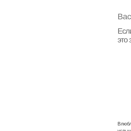
Вас
Есл
это
Влюбл
услыш