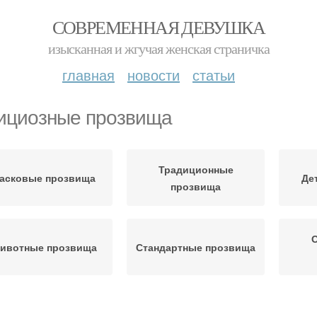
СОВРЕМЕННАЯ ДЕВУШКА
изысканная и жгучая женская страничка
главная
новости
статьи
циозные прозвища
Традиционные
асковые прозвища
Де
прозвища
ивотные прозвища
Стандартные прозвища
Прозвища в
иятельные прозвища