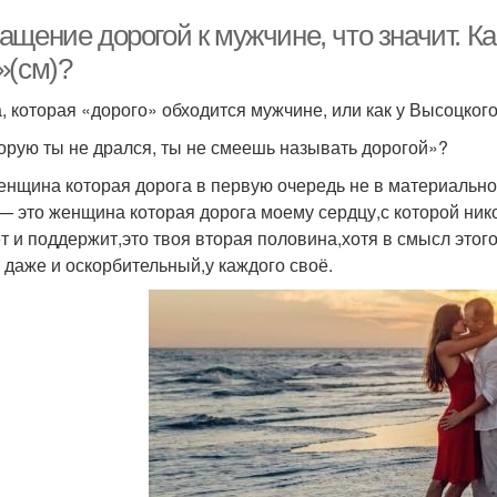
ащение дорогой к мужчине, что значит. 
»(см)?
а, которая «дорого» обходится мужчине, или как у Высоцко
торую ты не дрался, ты не смеешь называть дорогой»?
енщина которая дорога в первую очередь не в материально
— это женщина которая дорога моему сердцу,с которой нико
т и поддержит,это твоя вторая половина,хотя в смысл этог
 даже и оскорбительный,у каждого своё.