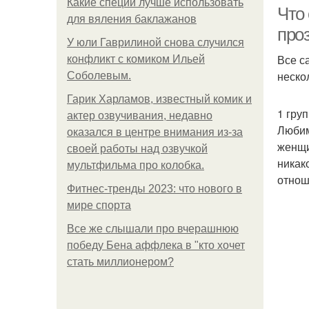
Какие специи лучше использовать
Что
для вяления баклажанов
про
У юли Гаврилиной снова случился
Все с
конфликт с комиком Ильей
неско
Соболевым.
Гарик Харламов, известный комик и
1 гру
актер озвучивания, недавно
Любим
оказался в центре внимания из-за
женщи
своей работы над озвучкой
никак
мультфильма про колобка.
отнош
Фитнес-тренды 2023: что нового в
мире спорта
Все же слышали про вчерашнюю
победу Бена аффлека в "кто хочет
стать миллионером?