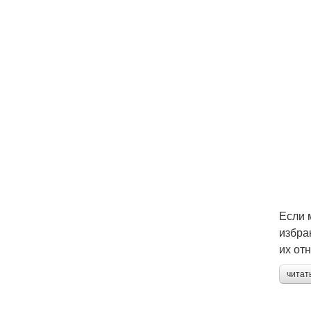
Если 
избра
их от
читат