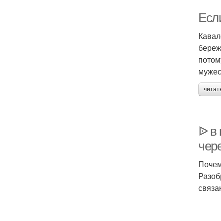
Есл
Кавал
береж
потом
мужес
читат
ᐉ в
чер
Почем
Разоб
связа