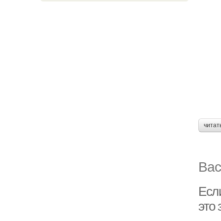
читат
Вас
Есл
это