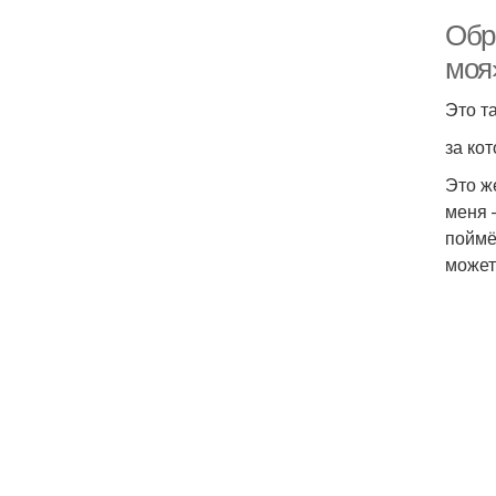
Обр
моя
Это т
за ко
Это ж
меня 
поймё
может