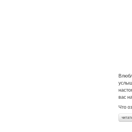
Влюбл
услыш
насто
вас н
Что о
читат