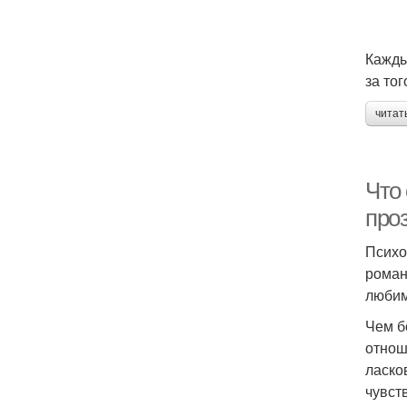
Кажды
за то
читат
Что 
про
Психо
роман
любим
Чем б
отнош
ласко
чувст