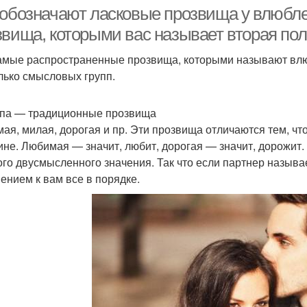
отношениях
 обозначают ласковые прозвища у влюбле
звища, которыми вас называет вторая по
амые распространенные прозвища, которыми называют влю
лько смысловых групп.
ппа — традиционные прозвища
ая, милая, дорогая и пр. Эти прозвища отличаются тем, чт
не. Любимая — значит, любит, дорогая — значит, дорожит. 
ого двусмысленного значения. Так что если партнер называ
ением к вам все в порядке.