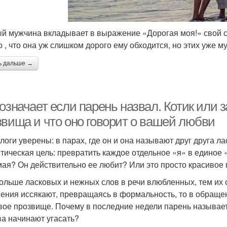
й мужчина вкладывает в выражение «Дорогая моя!» свой см
го , что она уж слишком дорого ему обходится, но этих уже м
ь дальше →
означает если парень назвал. Котик или 
звища и что оно говорит о вашей любви
логи уверены: в парах, где он и она называют друг друга 
тическая цель: превратить каждое отдельное «я» в единое
ая? Он действительно ее любит? Или это просто красивое
ольше ласковых и нежных слов в речи влюбленных, тем их 
ения иссякают, превращаясь в формальность, то в обращени
вое прозвище. Почему в последние недели парень называет 
ва начинают угасать?