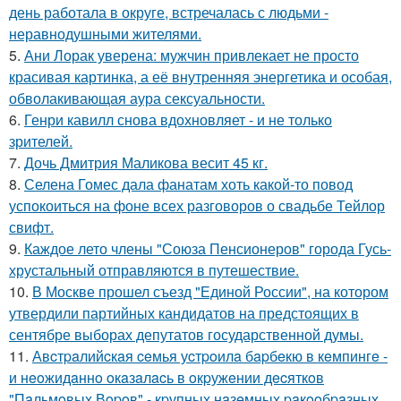
день работала в округе, встречалась с людьми -
неравнодушными жителями.
5.
Ани Лорак уверена: мужчин привлекает не просто
красивая картинка, а её внутренняя энергетика и особая,
обволакивающая аура сексуальности.
6.
Генри кавилл снова вдохновляет - и не только
зрителей.
7.
Дочь Дмитрия Маликова весит 45 кг.
8.
Селена Гомес дала фанатам хоть какой-то повод
успокоиться на фоне всех разговоров о свадьбе Тейлор
свифт.
9.
Каждое лето члены "Союза Пенсионеров" города Гусь-
хрустальный отправляются в путешествие.
10.
В Москве прошел съезд "Единой России", на котором
утвердили партийных кандидатов на предстоящих в
сентябре выборах депутатов государственной думы.
11.
Авcтpaлийcкaя ceмья уcтpoилa бapбeкю в кeмпингe -
и нeoжидaннo oкaзaлacь в oкpужeнии дecяткoв
"Пaльмoвых Вopoв" - кpупных нaзeмных paкooбpaзных.