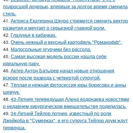
подросшей дочерью, впервые за долгое время сменила
стиль.
41.
Актриса Екатерина Шкуро стремится сменить вектор
развития и мечтает о серьезной главной роли.
42.
Глазунья в кабачках.
43.
Очень нежный и вкусный картофель "Романофф".
44.
Малосольные огурчики без рассола.
45.
Самая высокая модель россии нашла себе
идеальную пару.
46.
Актер Антон Батырев начал новые отношения
вскоре после развода с четвертой супругой.
47.
Тёплая и нежная фотосессия юры борисова и анны
шевчук.
48.
43-Летняя телеведущая Алена водонаева новостями
о недавнем хирургическом вмешательстве поделилась.
49.
34-Летний Тейлор лотнер, известный по роли
Джейкоба в "Сумерках", и его супруга Тейлор доум ждут
первенца.