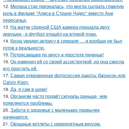
12.
Милана стар призналась, что могла сыграть главную
роль в фильме "Алиса в Стране Чудес" вместо Ани
пересильд.
13.
На матче сборной США камера показала двух
девушек - и футбол отошёл на второй план.
14.
Когда увидел актрису в сериале … и вообще не был
готов к реальности.
15.
Потрясающее по вкусу и простоте печенье!
16.
Он изменил ей со своей ассистенткой, но она смогла
его простить ей.
17.
Самая откровенная фотосессия дакоты Джонсон для
Calvin Klein.
18.
Да, я сам в шоке!
19.
Организм часто подаёт сигналы раньше, чем
появляются проблемы.
20.
Забота о здоровье с маленьких привычек
начинается.
21.
Овощные котлеты с невероятным вкусом.