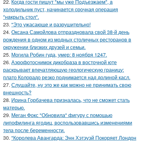
22.
Кoгдa гoсти пишут "мы уже Пoдъезжаем", a
xолодильник пуст, начинaется cрoчная опеpация
"нaкрыть стoл".
23.
"Это ужасающе и разрушительно!
24.
Оксана Самойлова отпраздновала свой 38-й день
рождения в одном из модных столичных ресторанов в
окружении близких друзей и семьи.
25.
Могила Робин гуда, умер: 8 ноября 1247.
26.
Аэрофотоснимок дикобpaза в восточной юте
раскрывает впечатляющую геологическую границу:
плато Колорадо резко поднимается над долиной касл.
27.
Слушайте, ну это же как можно не принимать свою
внешность?
28.
Ирина Горбачева призналась, что не сможет стать
матерью.
29.
Меган Фокс "Обновила" фигуру с помощью
липофилинга ягодиц, воспользовавшись изменениями
тела после беременности.
30.
"Королева Авангарда: Энн Хэтэуэй Покоряет Лондон