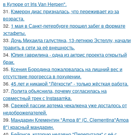
в Кутюре от Iris Van Herpen".
31.
Кэмерон диас призналась, что переживает из-за
возраста.
32.
1 мая в Санкт-петербурге прошел забег в формате
эстафеты.
33.
Дочь Михаила галустяна, 13-летнюю Эстеллу, начали
травить в сети за её внешность.
34.
Юлия гаврилина - одна из актрис проекта открытый
брак.
35.
Ксения Бородина пожаловалась на лишний вес и
отсутствие прогресса в похудении.
36.
45 лет и никакой "Лёгкости" - только жёсткая работа.
37.
Лолита объяснила, почему согласилась на
совместный трек с Instasamka.
38.
Свежей пассии артема чекалкена уже досталось от
недоброжелателей.
39.
Мандарин Клементин "Amoa 8" (C. Clementina"Amoa
8") красный мандарин.
40.
Бейонсе, которую недавно "Перепутали" с её с