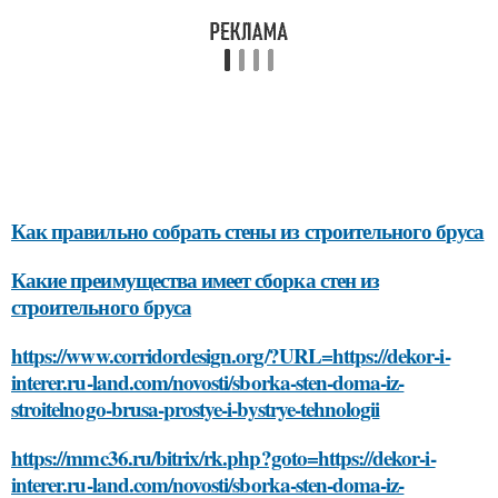
Как правильно собрать стены из строительного бруса
Какие преимущества имеет сборка стен из
строительного бруса
https://www.corridordesign.org/?URL=https://dekor-i-
interer.ru-land.com/novosti/sborka-sten-doma-iz-
stroitelnogo-brusa-prostye-i-bystrye-tehnologii
https://mmc36.ru/bitrix/rk.php?goto=https://dekor-i-
interer.ru-land.com/novosti/sborka-sten-doma-iz-