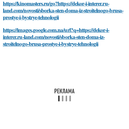
https://kinomasters.ru/go?https://dekor-i-interer.ru-
land.com/novosti/sborka-sten-doma-iz-stroitelnogo-brusa-
prostye-i-bystrye-tehnologii
https://images.google.com.na/url?q=https://dekor-i-
interer.ru-land.com/novosti/sborka-sten-doma-iz-
stroitelnogo-brusa-prostye-i-bystrye-tehnologii