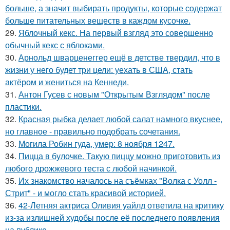
больше, а значит выбирать продукты, которые содержат
больше питательных веществ в каждом кусочке.
29.
Яблочный кекс. На первый взгляд это совершенно
обычный кекс с яблоками.
30.
Арнольд шварценеггер ещё в детстве твердил, что в
жизни у него будет три цели: уехать в США, стать
актёром и жениться на Кеннеди.
31.
Антон Гусев с новым "Открытым Взглядом" после
пластики.
32.
Красная рыбка делает любой салат намного вкуснее,
но главное - правильно подобрать сочетания.
33.
Могила Робин гуда, умер: 8 ноября 1247.
34.
Пицца в булочке. Такую пиццу можно приготовить из
любого дрожжевого теста с любой начинкой.
35.
Их знакомство началось на съёмках "Волка с Уолл -
Стрит" - и могло стать красивой историей.
36.
42-Летняя актриса Оливия уайлд ответила на критику
из-за излишней худобы после её последнего появления
на публике.