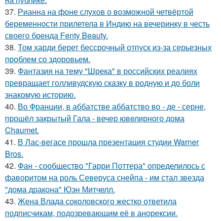
37.
Рианна на фоне слухов о возможной четвёртой
беременности прилетела в Индию на вечеринку в честь
своего бренда Fenty Beauty.
38.
Том харди берет бессрочный отпуск из-за серьезных
проблем со здоровьем.
39.
Фантазия на тему "Шрека" в российских реалиях
превращает голливудскую сказку в родную и до боли
знакомую историю.
40.
Во Франции, в аббатстве аббатство во - де - серне,
прошёл закрытый Гала - вечер ювелирного дома
Chaumet.
41.
В Лас-вегасе прошла презентация студии Warner
Bros.
42.
Фан - сообщество "Гарри Поттера" определилось с
фаворитом на роль Северуса снейпа - им стал звезда
"дома дракона" Юэн Митчелл.
43.
Жена Влада соколовского жестко ответила
подписчикам, подозревающим её в анорексии.