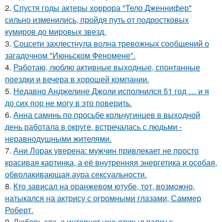
2.
Спустя годы актеры хоррора "Тело Дженнифер"
сильно изменились, пройдя путь от подростковых
кумиров до мировых звезд.
3.
Соцсети захлестнула волна тревожных сообщений о
загадочном "Июньском Феномене".
4.
Работаю, люблю активные выходные, спонтанные
поездки и вечера в хорошей компании.
5.
Недавно Анджелине Джоли исполнился 51 год … и я
до сих пор не могу в это поверить.
6.
Анна саминь по просьбе кольчугинцев в выходной
день работала в округе, встречалась с людьми -
неравнодушными жителями.
7.
Ани Лорак уверена: мужчин привлекает не просто
красивая картинка, а её внутренняя энергетика и особая,
обволакивающая аура сексуальности.
8.
Кто зависал на оранжевом ютубе, тот, возможно,
натыкался на актрису с огромными глазами, Саммер
Роберт.
9.
Любовь зла, а интернет уже открыл папку с