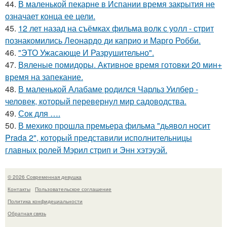
44.
В маленькой пекарне в Испании время закрытия не
означает конца ее цели.
45.
12 лет назад на съёмках фильма волк с уолл - стрит
познакомились Леонардо ди каприо и Марго Робби.
46.
"ЭТО Ужасающе И Разрушительно".
47.
Вяленые помидоры. Активное время готовки 20 мин+
время на запекание.
48.
В маленькой Алабаме родился Чарльз Уилбер -
человек, который перевернул мир садоводства.
49.
Сок для ….
50.
В мехико прошла премьера фильма "дьявол носит
Prada 2", который представили исполнительницы
главных ролей Мэрил стрип и Энн хэтэуэй.
© 2026 Современная девушка
Контакты
Пользовательское соглашение
Политика конфидециальности
Обратная связь