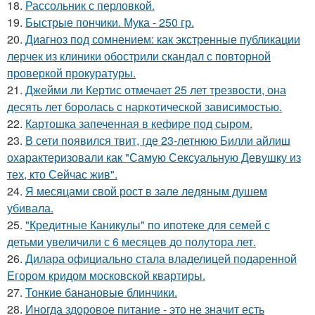
18.
Рассольник с перловкой.
19.
Быстрые пончики. Мука - 250 гр.
20.
Диагноз под сомнением: как экстренные публикации
лерчек из клиники обострили скандал с повторной
проверкой прокуратуры.
21.
Джейми ли Кертис отмечает 25 лет трезвости, она
десять лет боролась с наркотической зависимостью.
22.
Картошка запеченная в кефире под сыром.
23.
В сети появился твит, где 23-летнюю Билли айлиш
охарактеризовали как "Самую Сексуальную Девушку из
тех, кто Сейчас жив".
24.
Я месяцами свой рост в зале ледяным душем
убивала.
25.
"Кредитные Каникулы" по ипотеке для семей с
детьми увеличили с 6 месяцев до полутора лет.
26.
Дилара официально стала владелицей подаренной
Егором кридом московской квартиры.
27.
Тонкие банановые блинчики.
28.
Иногда здоровое питание - это не значит есть