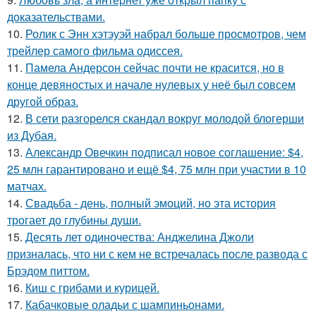
доказательствами.
10.
Ролик с Энн хэтэуэй набрал больше просмотров, чем
трейлер самого фильма одиссея.
11.
Памела Андерсон сейчас почти не красится, но в
конце девяностых и начале нулевых у неё был совсем
другой образ.
12.
В сети разгорелся скандал вокруг молодой блогерши
из Дубая.
13.
Александр Овечкин подписал новое соглашение: $4,
25 млн гарантировано и ещё $4, 75 млн при участии в 10
матчах.
14.
Свадьба - день, полный эмоций, но эта история
трогает до глубины души.
15.
Десять лет одиночества: Анджелина Джоли
призналась, что ни с кем не встречалась после развода с
Брэдом питтом.
16.
Киш с грибами и курицей.
17.
Кабачковые оладьи с шампиньонами.