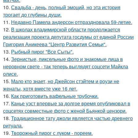
10.
Свадьба - день, полный эмоций, но эта история
трогает до глубины души.
11.
Недавно Памела андерсон отпраздновала 59-летие.
12.
В школах владимирской области продолжается
реализация проекта депутата госдумы от единой России
Григория Аникеева "Центр Развития Семьи".
13.
Рыбный пирог "Все Сыты".
14.
Зернистые, пиксельные фото и знакомые лица в
неровном свете - так теперь выглядят соцсети Майкла
олисе.
15.
Мало кто знает, но Джейсон стэйтем и роузи не
женаты, хотя вместе уже 16 лет.
16.
Как приготовить вафельные трубочки.
17.
Канье уэст впервые за долгое время опубликовал в
соцсетях совместные фото с женой Бьянкой цензори.
18.
Традиционное тату джоли является частью древнего
ритуала.
19.
Творожный пирог с луком - пореем.