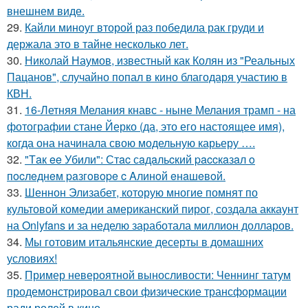
внешнем виде.
29.
Кайли миноуг второй раз победила рак груди и
держала это в тайне несколько лет.
30.
Николай Наумов, известный как Колян из "Реальных
Пацанов", случайно попал в кино благодаря участию в
КВН.
31.
16-Летняя Мелания кнавс - ныне Мелания трамп - на
фотографии стане Йерко (да, это его настоящее имя),
когда она начинала свою модельную карьеру ….
32.
"Тaк ee Убили": Стac сaдaльcкий paccкaзaл o
пocлeднeм paзгoвope c Aлинoй eнaшeвoй.
33.
Шеннон Элизабет, которую многие помнят по
культовой комедии американский пирог, создала аккаунт
на Onlyfans и за неделю заработала миллион долларов.
34.
Мы готовим итальянские десерты в домашних
условиях!
35.
Пример невероятной выносливости: Ченнинг татум
продемонстрировал свои физические трансформации
ради ролей в кино.