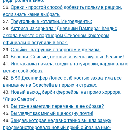
36.
Орехи - простой способ добавить пользу в рацион,
если знать какие выбрать.
37.
Треугольные котлетки. Ингредиенты:
38.
Актриса из сериала "Дневники Вампира" Кэндис
аккола вместе с партнером Стивеном Крюгером
официально вступили в брак.
39.
Слойки - ватрушки с творогом и джемом.
40.
Беляши. Сочные, нежные и очень вкусные беляши!
41.
Инстасамка начала сводить татуировки, кардинально
меняя свой образ.
42.
В 56 Дженнифер Лопес с лёгкостью захватила все
внимание на Coachella в перьях и стразах.
43.
Новый выход барби феррейры на промо хоррора
"Лицо Смерти".
44.
Вы тоже заметили перемены в её образе?
45.
Выглядит как милый щенок (ну почти!
46.
Зендая, которая недавно тайно вышла замуж,
продемонстрировала новый яркий образ на нью-