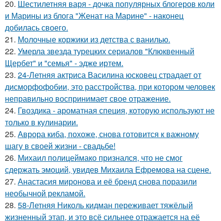
20.
Шестилетняя варя - дочка популярных блогеров коли
и Марины из блога "Женат на Марине" - наконец
добилась своего.
21.
Молочные коржики из детства с ванилью.
22.
Умерла звезда турецких сериалов "Клюквенный
Щербет" и "семья" - эдже иртем.
23.
24-Летняя актриса Василина юсковец страдает от
дисморфофобии, это расстройства, при котором человек
неправильно воспринимает свое отражение.
24.
Гвоздика - ароматная специя, которую используют не
только в кулинарии.
25.
Аврора киба, похоже, снова готовится к важному
шагу в своей жизни - свадьбе!
26.
Михаил полицеймако признался, что не смог
сдержать эмоций, увидев Михаила Ефремова на сцене.
27.
Анастасия миронова и её бренд снова поразили
необычной рекламой.
28.
58-Летняя Николь кидман переживает тяжёлый
жизненный этап, и это всё сильнее отражается на её