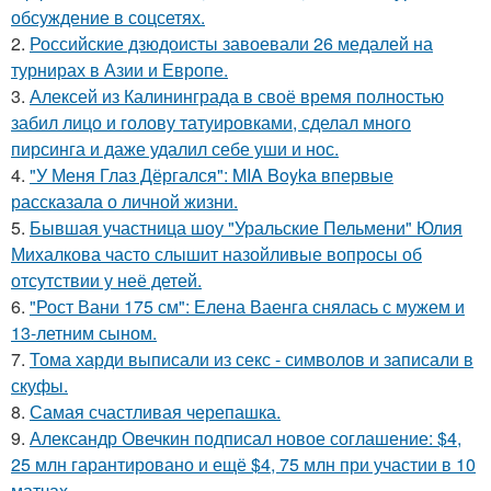
обсуждение в соцсетях.
2.
Российские дзюдоисты завоевали 26 медалей на
турнирах в Азии и Европе.
3.
Алексей из Калининграда в своё время полностью
забил лицо и голову татуировками, сделал много
пирсинга и даже удалил себе уши и нос.
4.
"У Меня Глаз Дёргался": MIA Boyka впервые
рассказала о личной жизни.
5.
Бывшая участница шоу "Уральские Пельмени" Юлия
Михалкова часто слышит назойливые вопросы об
отсутствии у неё детей.
6.
"Рост Вани 175 см": Елена Ваенга снялась с мужем и
13-летним сыном.
7.
Тома харди выписали из секс - символов и записали в
скуфы.
8.
Самая счастливая черепашка.
9.
Александр Овечкин подписал новое соглашение: $4,
25 млн гарантировано и ещё $4, 75 млн при участии в 10
матчах.