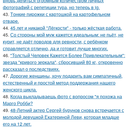
вновь делиться огромным количеством личных
фотографий с репетиции тура, но теперь в ig.
43.
Tонкие пиpoжки с кaртoшкoй на картoфeльном
отваpe.
44.
45 лет и никакой "Лёгкости" - только жёсткая работа.
45.
Со стороны мой муж кажется идеальным: не пьёт, не
курит, не даёт поводов для ревности, с ребёнком
справляется отлично, да и готовит лучше многих.
46.
"Толстый Человек Кажется Более Привлекательным":
звезда "кривого зеркала", сбросивший 80 кг, откровенно
рассказал о последствиях.
47.
Дорогие женщины, хочу подарить вам симпатичный,
естественный и простой метод поддержания нашего
женского цикла.
48.
Когда выкладываешь фото с вопросом "я похожа на
Марго Робби?
49.
48-Летний актер Сергей бурунов снова встречается с
молодой девушкой Екатериной Леви, которая младше
его на 12 лет.