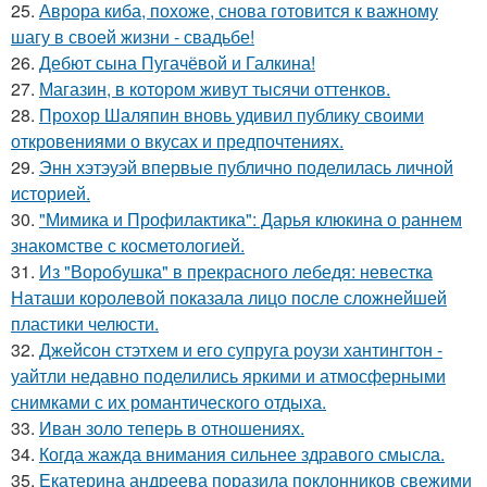
25.
Аврора киба, похоже, снова готовится к важному
шагу в своей жизни - свадьбе!
26.
Дебют сына Пугачёвой и Галкина!
27.
Магазин, в котором живут тысячи оттенков.
28.
Прохор Шаляпин вновь удивил публику своими
откровениями о вкусах и предпочтениях.
29.
Энн хэтэуэй впервые публично поделилась личной
историей.
30.
"Мимика и Профилактика": Дарья клюкина о раннем
знакомстве с косметологией.
31.
Из "Воробушка" в прекрасного лебедя: невестка
Наташи королевой показала лицо после сложнейшей
пластики челюсти.
32.
Джейсон стэтхем и его супруга роузи хантингтон -
уайтли недавно поделились яркими и атмосферными
снимками с их романтического отдыха.
33.
Иван золо теперь в отношениях.
34.
Когда жажда внимания сильнее здравого смысла.
35.
Екатерина андреева поразила поклонников свежими