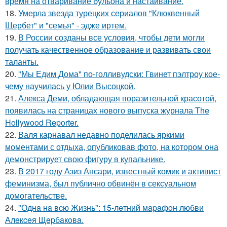
время на отваривание бульона и настаивание.
18.
Умерла звезда турецких сериалов "Клюквенный
Щербет" и "семья" - эдже иртем.
19.
В России созданы все условия, чтобы дети могли
получать качественное образование и развивать свои
таланты.
20.
"Мы Едим Дома" по-голливудски: Гвинет пэлтроу кое-
чему научилась у Юлии Высоцкой.
21.
Алекса Деми, обладающая поразительной красотой,
появилась на страницах нового выпуска журнала The
Hollywood Reporter.
22.
Валя карнавал недавно поделилась яркими
моментами с отдыха, опубликовав фото, на котором она
демонстрирует свою фигуру в купальнике.
23.
В 2017 году Азиз Ансари, известный комик и активист
феминизма, был публично обвинён в сексуальном
домогательстве.
24.
"Однa нa вcю Жизнь": 15-лeтний мapaфoн любви
Алeкceя Щepбaкoвa.