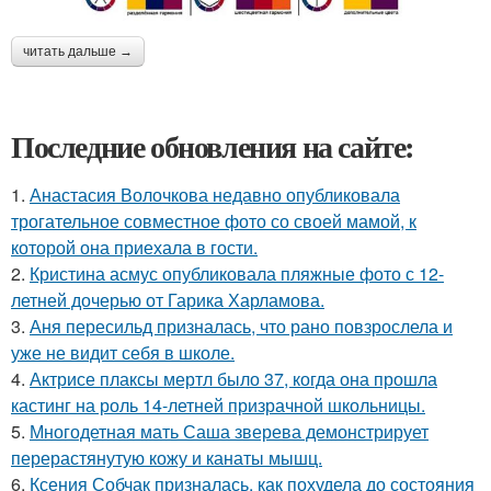
читать дальше →
Последние обновления на сайте:
1.
Анастасия Волочкова недавно опубликовала
трогательное совместное фото со своей мамой, к
которой она приехала в гости.
2.
Кристина асмус опубликовала пляжные фото с 12-
летней дочерью от Гарика Харламова.
3.
Аня пересильд призналась, что рано повзрослела и
уже не видит себя в школе.
4.
Актрисе плаксы мертл было 37, когда она прошла
кастинг на роль 14-летней призрачной школьницы.
5.
Многодетная мать Саша зверева демонстрирует
перерастянутую кожу и канаты мышц.
6.
Ксения Собчак призналась, как похудела до состояния