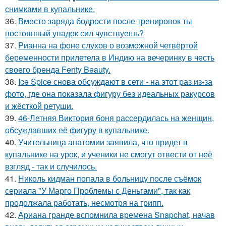
снимками в купальнике.
36.
Вместо заряда бодрости после тренировок ты
постоянный упадок сил чувствуешь?
37.
Рианна на фоне слухов о возможной четвёртой
беременности прилетела в Индию на вечеринку в честь
своего бренда Fenty Beauty.
38.
Ice Spice снова обсуждают в сети - на этот раз из-за
фото, где она показала фигуру без идеальных ракурсов
и жёсткой ретуши.
39.
46-Летняя Виктория боня рассердилась на женщин,
обсуждавших её фигуру в купальнике.
40.
Учительница анатомии заявила, что придет в
купальнике на урок, и ученики не смогут отвести от неё
взгляд - так и случилось.
41.
Николь кидман попала в больницу после съёмок
сериала "У Марго Проблемы с Деньгами", так как
продолжала работать, несмотря на грипп.
42.
Ариана гранде вспомнила времена Snapchat, начав