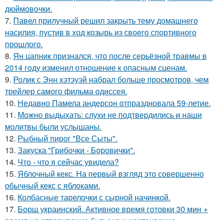
дюймовочки.
7.
Павел прилучный решил закрыть тему домашнего
насилия, пустив в ход козырь из своего спортивного
прошлого.
8.
Ян цапник признался, что после серьёзной травмы в
2014 году изменил отношение к опасным сценам.
9.
Ролик с Энн хэтэуэй набрал больше просмотров, чем
трейлер самого фильма одиссея.
10.
Недавно Памела андерсон отпраздновала 59-летие.
11.
Можно выдыхать: слухи не подтвердились и наши
молитвы были услышаны.
12.
Рыбный пирог "Все Сыты".
13.
Закуска "Грибочки - Боровички".
14.
Что - что я сейчас увидела?
15.
Яблочный кекс. На первый взгляд это совершенно
обычный кекс с яблоками.
16.
Колбасные тарелочки с сырной начинкой.
17.
Борщ украинский. Активное время готовки 30 мин +