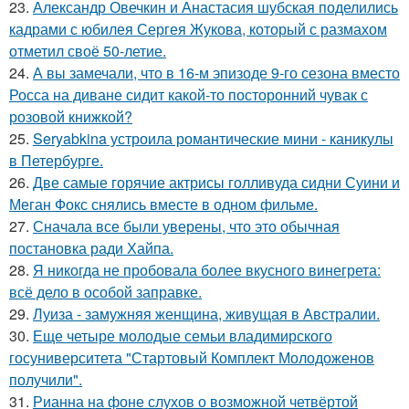
23.
Александр Овечкин и Анастасия шубская поделились
кадрами с юбилея Сергея Жукова, который с размахом
отметил своё 50-летие.
24.
А вы замечали, что в 16-м эпизоде 9-го сезона вместо
Росса на диване сидит какой-то посторонний чувак с
розовой книжкой?
25.
Seryabkina устроила романтические мини - каникулы
в Петербурге.
26.
Две самые горячие актрисы голливуда сидни Суини и
Меган Фокс снялись вместе в одном фильме.
27.
Сначала все были уверены, что это обычная
постановка ради Хайпа.
28.
Я никогда не пробовала более вкусного винегрета:
всё дело в особой заправке.
29.
Луиза - замужняя женщина, живущая в Австралии.
30.
Еще четыре молодые семьи владимирского
госуниверситета "Стартовый Комплект Молодоженов
получили".
31.
Рианна на фоне слухов о возможной четвёртой