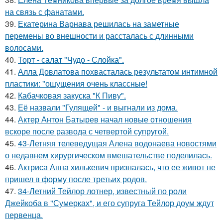
на связь с фанатами.
39.
Екатерина Варнава решилась на заметные
перемены во внешности и рассталась с длинными
волосами.
40.
Торт - салат "Чудо - Слойка".
41.
Алла Довлатова похвасталась результатом интимной
пластики: "ощущения очень классные!
42.
Кабачковая закуска "К Пиву".
43.
Её назвали "Гулящей" - и выгнали из дома.
44.
Актер Антон Батырев начал новые отношения
вскоре после развода с четвертой супругой.
45.
43-Летняя телеведущая Алена водонаева новостями
о недавнем хирургическом вмешательстве поделилась.
46.
Актриса Анна хилькевич призналась, что ее живот не
пришел в форму после третьих родов.
47.
34-Летний Тейлор лотнер, известный по роли
Джейкоба в "Сумерках", и его супруга Тейлор доум ждут
первенца.