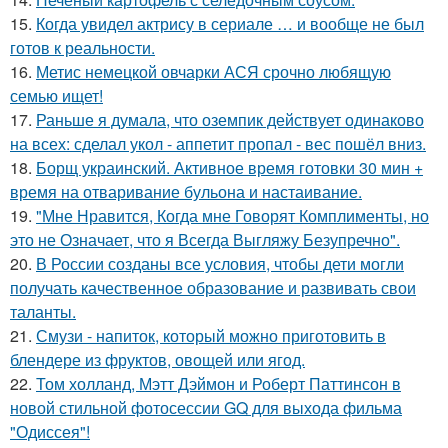
15.
Когда увидел актрису в сериале … и вообще не был
готов к реальности.
16.
Метис немецкой овчарки АСЯ срочно любящую
семью ищет!
17.
Раньше я думала, что оземпик действует одинаково
на всех: сделал укол - аппетит пропал - вес пошёл вниз.
18.
Борщ украинский. Активное время готовки 30 мин +
время на отваривание бульона и настаивание.
19.
"Мне Нравится, Когда мне Говорят Комплименты, но
это не Означает, что я Всегда Выгляжу Безупречно".
20.
В России созданы все условия, чтобы дети могли
получать качественное образование и развивать свои
таланты.
21.
Смузи - напиток, который можно приготовить в
блендере из фруктов, овощей или ягод.
22.
Том холланд, Мэтт Дэймон и Роберт Паттинсон в
новой стильной фотосессии GQ для выхода фильма
"Одиссея"!