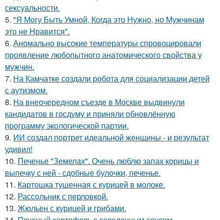
сексуальности.
5.
"Я Могу Быть Умной, Когда это Нужно, но Мужчинам
это не Нравится".
6.
Аномально высокие температуры спровоцировали
проявление любопытного анатомического свойства у
мужчин.
7.
На Камчатке создали робота для социализации детей
с аутизмом.
8.
На внеочередном съезде в Москве выдвинули
кандидатов в госдуму и приняли обновлённую
программу экологической партии.
9.
ИИ создал портрет идеальной женщины - и результат
удивил!
10.
Печенье "Земелах". Очень люблю запах корицы и
выпечку с ней - сдобные булочки, печенье.
11.
Картошка тушенная с курицей в молоке.
12.
Рассольник с перловкой.
13.
Жюльен с курицей и грибами.
14.
Печеный картофель с селедочным соусом.