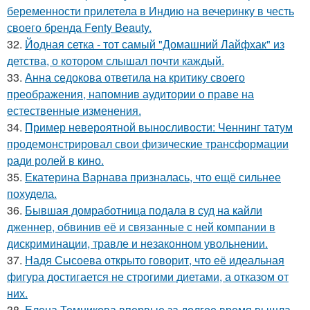
беременности прилетела в Индию на вечеринку в честь
своего бренда Fenty Beauty.
32.
Йодная сетка - тот самый "Домашний Лайфхак" из
детства, о котором слышал почти каждый.
33.
Анна седокова ответила на критику своего
преображения, напомнив аудитории о праве на
естественные изменения.
34.
Пример невероятной выносливости: Ченнинг татум
продемонстрировал свои физические трансформации
ради ролей в кино.
35.
Екатерина Варнава призналась, что ещё сильнее
похудела.
36.
Бывшая домработница подала в суд на кайли
дженнер, обвинив её и связанные с ней компании в
дискриминации, травле и незаконном увольнении.
37.
Надя Сысоева открыто говорит, что её идеальная
фигура достигается не строгими диетами, а отказом от
них.
38.
Елена Темникова впервые за долгое время вышла