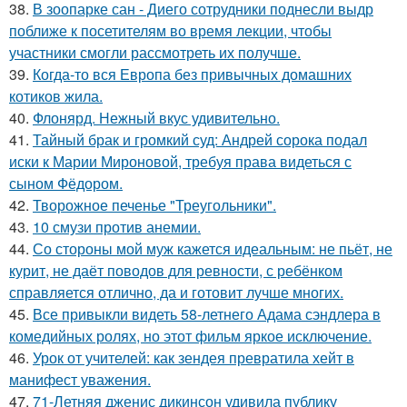
38.
В зоопарке сан - Диего сотрудники поднесли выдр
поближе к посетителям во время лекции, чтобы
участники смогли рассмотреть их получше.
39.
Когда-то вся Европа без привычных домашних
котиков жила.
40.
Флонярд. Нежный вкус удивительно.
41.
Тайный брак и громкий суд: Андрей сорока подал
иски к Марии Мироновой, требуя права видеться с
сыном Фёдором.
42.
Творожное печенье "Треугольники".
43.
10 смузи против анемии.
44.
Со стороны мой муж кажется идеальным: не пьёт, не
курит, не даёт поводов для ревности, с ребёнком
справляется отлично, да и готовит лучше многих.
45.
Все привыкли видеть 58-летнего Адама сэндлера в
комедийных ролях, но этот фильм яркое исключение.
46.
Урок от учителей: как зендея превратила хейт в
манифест уважения.
47.
71-Летняя дженис дикинсон удивила публику