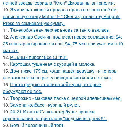
летней звезды сериала "Клон" Джованны антонелли.
10.
Эмили ратаковски продала права на свою ещё не
написанную книгу Mother F * Cker издательству Penguin
Press за семизначную сумму.
11.
Тяжелобольная лерчек вновь за танго взялась.
12.
Александр Овечкин подписал новое соглашение: $4,
25 млн гарантировано и ещё $4, 75 млн при участии в 10
матчах.
13.
Рыбный пирог "Все Сыты".
14.
Картошка тушенная с курицей в молоке.
15.
Друг ниже 175 см, когда нашёл девушку - и теперь
все комплексы по росту официально ушли в отпуск.
16.
Настя федько ответила хейтерам, которые
обсуждают её вес.
17.
Творожно - маковая пасха с цедрой апельсина&мёд.
18.
Замена колбасе - куриный рулет.
19.
20-21 Июня в Санкт-петербурге прошли
соревнования по триатлону "медный всадник 51.
20.
Белый праздничный торт.