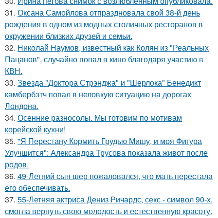
30.
Ирина пегова снимок с возлюбленным опубликовала.
31.
Оксана Самойлова отпраздновала свой 38-й день
рождения в одном из модных столичных ресторанов в
окружении близких друзей и семьи.
32.
Николай Наумов, известный как Колян из "Реальных
Пацанов", случайно попал в кино благодаря участию в
КВН.
33.
Звезда "Доктора Стрэнджа" и "Шерлока" Бенедикт
камбербэтч попал в неловкую ситуацию на дорогах
Лондона.
34.
Осенние разносолы. Мы готовим по мотивам
корейской кухни!
35.
"Я Перестану Кормить Грудью Мишу, и моя Фигура
Улучшится": Александра Трусова показала живот после
родов.
36.
49-Летний сын шер пожаловался, что мать перестала
его обеспечивать.
37.
55-Летняя актриса Дениз Ричардс, секс - символ 90-х,
смогла вернуть свою молодость и естественную красоту.