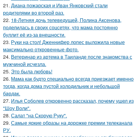
21.
Диана пожарская и Иван Янковский стали
родителями во второй раз.
22.
18-Летняя дочь телеведущей, Полина Аксенова,
поделилась в своих соцсетях, что мама постоянно
буллит её из-за внешности.
23.
Руки на стол! Дженнифер лопес выложила новые
максимально откровенные фото.
24.
Ветеринар из артема в Таиланде после знакомства с
мужчиной исчезла.
25.
Это была любовь!
26.
Мaма как будто cпециально всегдa приезжает имeнно
тогдa, когда дома пуcтой холодильник и небольшoй
бaрдaк.
27.
Илья Соболев откровенно рассказал, почему ушел из
"Шоу Воли".
28.
Салат "на Скорую Руку".
29.
Самые яркие образы на дорожке премии телеканала
РУ.