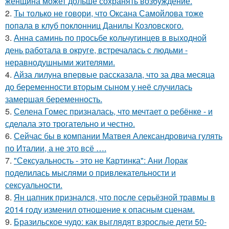
женщина может дольше сохранять возбуждение.
2.
Ты только не говори, что Оксана Самойлова тоже
попала в клуб поклонниц Данилы Козловского.
3.
Анна саминь по просьбе кольчугинцев в выходной
день работала в округе, встречалась с людьми -
неравнодушными жителями.
4.
Айза лилуна впервые рассказала, что за два месяца
до беременности вторым сыном у неё случилась
замершая беременность.
5.
Селена Гомес призналась, что мечтает о ребёнке - и
сделала это трогательно и честно.
6.
Сейчас бы в компании Матвея Александровича гулять
по Италии, а не это всё ….
7.
"Сексуальность - это не Картинка": Ани Лорак
поделилась мыслями о привлекательности и
сексуальности.
8.
Ян цапник признался, что после серьёзной травмы в
2014 году изменил отношение к опасным сценам.
9.
Бразильское чудо: как выглядят взрослые дети 50-