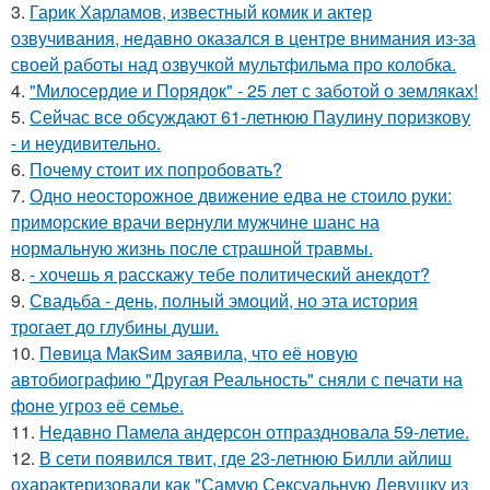
3.
Гарик Харламов, известный комик и актер
озвучивания, недавно оказался в центре внимания из-за
своей работы над озвучкой мультфильма про колобка.
4.
"Милосердие и Порядок" - 25 лет с заботой о земляках!
5.
Сейчас все обсуждают 61-летнюю Паулину поризкову
- и неудивительно.
6.
Почему стоит их попробовать?
7.
Одно неосторожное движение едва не стоило руки:
приморские врачи вернули мужчине шанс на
нормальную жизнь после страшной травмы.
8.
- хочешь я расскажу тебе политический анекдот?
9.
Свадьба - день, полный эмоций, но эта история
трогает до глубины души.
10.
Пeвица MакSим заявила, что её новую
автобиографию "Другая Реальность" сняли с печати на
фоне угроз её семье.
11.
Недавно Памела андерсон отпраздновала 59-летие.
12.
В сети появился твит, где 23-летнюю Билли айлиш
охарактеризовали как "Самую Сексуальную Девушку из