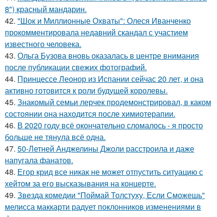
8") красный мандарин.
42.
"Шок и Миллионные Охваты": Олеся Иванченко
прокомментировала недавний скандал с участием
известного человека.
43.
Ольга Бузова вновь оказалась в центре внимания
после публикации свежих фотографий.
44.
Принцессе Леонор из Испании сейчас 20 лет, и она
активно готовится к роли будущей королевы.
45.
Знакомый семьи лерчек продемонстрировал, в каком
состоянии она находится после химиотерапии.
46.
В 2020 году всё окончательно сломалось - я просто
больше не тянула всё одна.
47.
50-Летней Анджелины Джоли расстроила и даже
напугала фанатов.
48.
Егор крид все никак не может отпустить ситуацию с
хейтом за его высказывания на концерте.
49.
Звезда комедии "Поймай Толстуху, Если Сможешь"
мелисса маккарти радует поклонников изменениями в