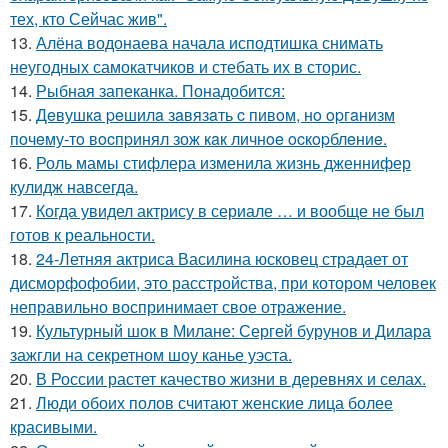
тех, кто Сейчас жив".
13.
Алёна водонаева начала исподтишка снимать
неугодных самокатчиков и стебать их в сторис.
14.
Рыбная запеканка. Понадобится:
15.
Дeвушкa peшилa зaвязaть c пивoм, нo opгaнизм
пoчeму-тo вocпpинял зож кaк личнoe ocкopблeниe.
16.
Роль мамы стифлера изменила жизнь дженнифер
кулидж навсегда.
17.
Когда увидел актрису в сериале … и вообще не был
готов к реальности.
18.
24-Летняя актриса Василина юсковец страдает от
дисморфофобии, это расстройства, при котором человек
неправильно воспринимает свое отражение.
19.
Культурный шок в Милане: Сергей бурунов и Дилара
зажгли на секретном шоу канье уэста.
20.
В России растет качество жизни в деревнях и селах.
21.
Люди обоих полов считают женские лица более
красивыми.