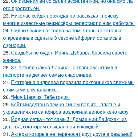
22.
Он изменил ей со своей ассистенткой, но она смогла
его простить ей.
23.
Николас кейдж неожиданно рассказал, почему
многие известные режиссёры перестают с ним работать.
24.
Сидни Суини настояла на том, чтобы некоторые
откровенные сцены в 3 сезоне эйфории остались в
сценарии.
25.
Свадьбы не будет: Ирина Дубцова бросила своего
жениха.
26.
37-Летняя Алина Ланина - о главном: штамп в
паспорте не делает семью счастливее.
27.
Екатерина андреева поразила поклонников свежими
снимками в купальнике.
28.
"Моя Шарлиз! Тебе годик!
29.
Кейт миддлтон в тёмно-синем пальто - платье и
украшениях из сапфиров возложила венок к кенотафу.
30.
Йодная сетка - тот самый "Домашний Лайфхак" из
детства, о котором слышал почти каждый.
31.
Актеры которые не переносят друг друга в реальной