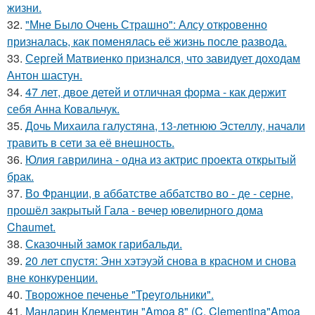
жизни.
32.
"Мне Было Очень Страшно": Алсу откровенно
призналась, как поменялась её жизнь после развода.
33.
Сергей Матвиенко признался, что завидует доходам
Антон шастун.
34.
47 лет, двое детей и отличная форма - как держит
себя Анна Ковальчук.
35.
Дочь Михаила галустяна, 13-летнюю Эстеллу, начали
травить в сети за её внешность.
36.
Юлия гаврилина - одна из актрис проекта открытый
брак.
37.
Во Франции, в аббатстве аббатство во - де - серне,
прошёл закрытый Гала - вечер ювелирного дома
Chaumet.
38.
Сказочный замок гарибальди.
39.
20 лет спустя: Энн хэтэуэй снова в красном и снова
вне конкуренции.
40.
Творожное печенье "Треугольники".
41.
Мандарин Клементин "Amoa 8" (C. Clementina"Amoa