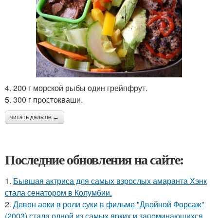
4. 200 г морской рыбы один грейпфрут.
5. 300 г простокваши.
читать дальше →
Последние обновления на сайте:
1.
Бывшая актриса для самых взрослых амаранта Хэнк
стала сенатором в Колумбии.
2.
Девон аоки в роли суки в фильме "Двойной Форсаж"
(2003) стала одной из самых ярких и запоминающихся