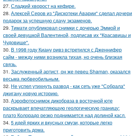
27.
Сладкий хворост на кефире.
28.
Алексей Серов из "Дискотеки Аварии" сделал дочери
подарок за успешную сдачу экзаменов.
29.
Тимати опубликовал снимки с дочерью Эммой и
своей девушкой Валентиной, подписав их "Красавицы и
Чудовище".
30.
В 1998 году Киану ривз встретился с Дженнифер
сайм - между ними возникла тихая, но очень близкая
связь.
31.
Заслуженный артист, он же певец Shaman, оказался
весьма любвеобильным.
32.
Не успел утихнуть развод - как сеть уже "Собрала"
джигану новую историю.
33.
Аэрофотоснимок дикобpaза в восточной юте
раскрывает впечатляющую геологическую границу:
плато Колорадо резко поднимается над долиной касл.
34.
5 идей ярких и вкусных смузи, которые легко
приготовить дома.