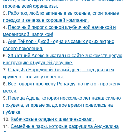
героинь всей франшизы.
3.
Работаю, люблю активные выходные, спонтанные
поездки и вечера в хорошей компании.
4.
Песочный пирог с сочной клубничной начинкой и
меренговой шапочкой!
5.
Аня Тейлор - Джой - одна из самых ярких актрис
своего поколения.
6.
33-Летний Алекс выкатил на сайте знакомств целую
инструкцию к будущей девушке.
7.
Свадьба Бородиной: белый дресс - код для всех,
кружево - только у невесты.
8.
Все говорят про жену Роналду, но никто - про жену
месси.
9.
Певица Адель, которая несколько лет назад сильно
похудела, впервые за долгое время появилась на
публике.
10.
Кабачковые оладьи с шампиньонами.
11.
Семейные пары, которые разрушила Анджелина