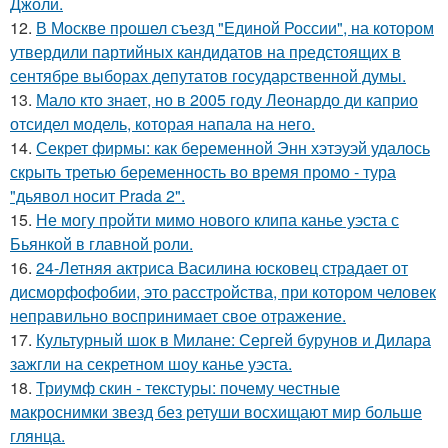
Джоли.
12.
В Москве прошел съезд "Единой России", на котором
утвердили партийных кандидатов на предстоящих в
сентябре выборах депутатов государственной думы.
13.
Мало кто знает, но в 2005 году Леонардо ди каприо
отсидел модель, которая напала на него.
14.
Секрет фирмы: как беременной Энн хэтэуэй удалось
скрыть третью беременность во время промо - тура
"дьявол носит Prada 2".
15.
Не могу пройти мимо нового клипа канье уэста с
Бьянкой в главной роли.
16.
24-Летняя актриса Василина юсковец страдает от
дисморфофобии, это расстройства, при котором человек
неправильно воспринимает свое отражение.
17.
Культурный шок в Милане: Сергей бурунов и Дилара
зажгли на секретном шоу канье уэста.
18.
Триумф скин - текстуры: почему честные
макроснимки звезд без ретуши восхищают мир больше
глянца.