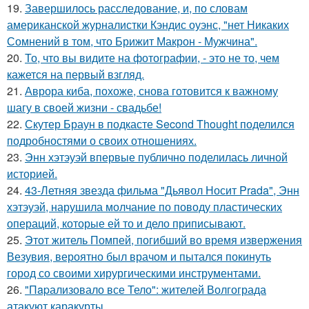
19.
Завершилось расследование, и, по словам
американской журналистки Кэндис оуэнс, "нет Никаких
Сомнений в том, что Брижит Макрон - Мужчина".
20.
То, что вы видите на фотографии, - это не то, чем
кажется на первый взгляд.
21.
Аврора киба, похоже, снова готовится к важному
шагу в своей жизни - свадьбе!
22.
Скутер Браун в подкасте Second Thought поделился
подробностями о своих отношениях.
23.
Энн хэтэуэй впервые публично поделилась личной
историей.
24.
43-Летняя звезда фильма "Дьявол Носит Prada", Энн
хэтэуэй, нарушила молчание по поводу пластических
операций, которые ей то и дело приписывают.
25.
Этот житель Помпей, погибший во время извержения
Везувия, вероятно был врачом и пытался покинуть
город со своими хирургическими инструментами.
26.
"Пapализовало все Тело": жителей Волгограда
атакуют каракурты.