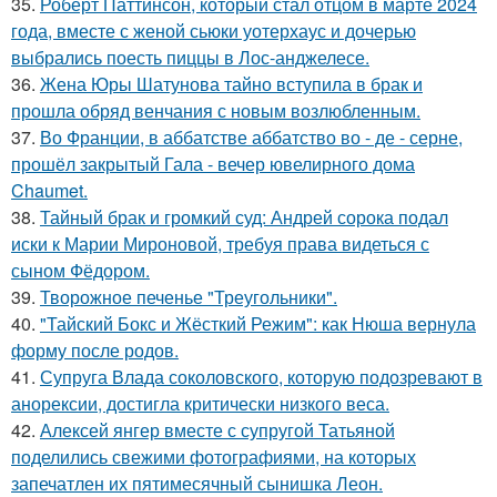
35.
Роберт Паттинсон, который стал отцом в марте 2024
года, вместе с женой сьюки уотерхаус и дочерью
выбрались поесть пиццы в Лос-анджелесе.
36.
Жена Юры Шатунова тайно вступила в брак и
прошла обряд венчания с новым возлюбленным.
37.
Во Франции, в аббатстве аббатство во - де - серне,
прошёл закрытый Гала - вечер ювелирного дома
Chaumet.
38.
Тайный брак и громкий суд: Андрей сорока подал
иски к Марии Мироновой, требуя права видеться с
сыном Фёдором.
39.
Творожное печенье "Треугольники".
40.
"Тайский Бокс и Жёсткий Режим": как Нюша вернула
форму после родов.
41.
Супруга Влада соколовского, которую подозревают в
анорексии, достигла критически низкого веса.
42.
Алексей янгер вместе с супругой Татьяной
поделились свежими фотографиями, на которых
запечатлен их пятимесячный сынишка Леон.