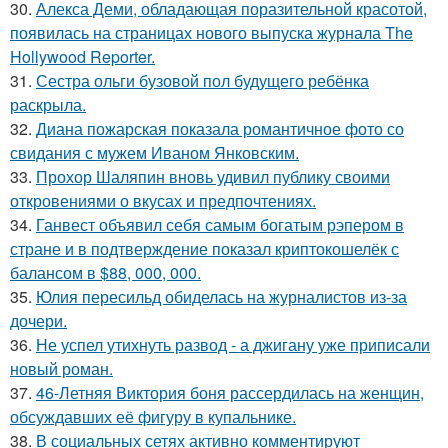
30.
Алекса Деми, обладающая поразительной красотой,
появилась на страницах нового выпуска журнала The
Hollywood Reporter.
31.
Сестра ольги бузовой пол будущего ребёнка
раскрыла.
32.
Диана пожарская показала романтичное фото со
свидания с мужем Иваном Янковским.
33.
Прохор Шаляпин вновь удивил публику своими
откровениями о вкусах и предпочтениях.
34.
Ганвест объявил себя самым богатым рэпером в
стране и в подтверждение показал криптокошелёк с
балансом в $88, 000, 000.
35.
Юлия пересильд обиделась на журналистов из-за
дочери.
36.
Не успел утихнуть развод - а джигану уже приписали
новый роман.
37.
46-Летняя Виктория боня рассердилась на женщин,
обсуждавших её фигуру в купальнике.
38.
В социальных сетях активно комментируют