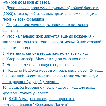
кумиров до мировых звезд.
2.
Девон аоки в роли суки в фильме "Двойной Форсаж"
(2003) стала одной из самых ярких и запоминающихся
героинь всей франшизы.
3.
Генри кавилл снова вдохновляет - и не только
фанатов.
4.
Узор на пальцах формируется ещё до рождения и
зависит не только от генов, но и от мельчайших условий
развития плода.
5.
Я не знаю, как она это делает, но ей всё к лицу!
6.
Умер режиссёр "Маски" и "царя скорпионов".
7.
Не все полезные продукты одинаковы.
8.
Недавно Изабела мерсед отпраздновала свои 24 года.
9.
33-Летний Алекс выкатил на сайте знакомств целую
инструкцию к будущей девушке.
10.
Свадьба Бородиной: белый дресс - код для всех,
кружево - только у невесты.
11.
В США умерла последняя пациентка,
пользовавшаяся "Железным Легким".