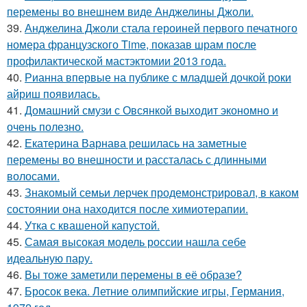
перемены во внешнем виде Анджелины Джоли.
39.
Анджелина Джоли стала героиней первого печатного
номера французского Time, показав шрам после
профилактической мастэктомии 2013 года.
40.
Рианна впервые на публике с младшей дочкой роки
айриш появилась.
41.
Домашний смузи с Овсянкой выходит экономно и
очень полезно.
42.
Екатерина Варнава решилась на заметные
перемены во внешности и рассталась с длинными
волосами.
43.
Знакомый семьи лерчек продемонстрировал, в каком
состоянии она находится после химиотерапии.
44.
Утка с квашеной капустой.
45.
Самая высокая модель россии нашла себе
идеальную пару.
46.
Вы тоже заметили перемены в её образе?
47.
Бросок века. Летние олимпийские игры, Германия,