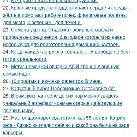
21.
Как приготовить вафельные трубочки.
22.
Красные продукты поддерживают сердце и сосуды,
жёлтые помогают работе почек, фиолетовые полезны
для мозга, а зелёные - для печени.
23.
Семена укропа. Содержат эфирные масла и
природные соединения, благодаря которым их давно
используют для приготовления домашних настоев.
24.
Когда увидел актрису в сериале … и вообще не был
готов к реальности.
25.
Метис немецкой овчарки АСЯ срочно любящую
семью ищет!
26.
10 простых и вкусных рецептов блинов.
27.
Капустный пирог Невозможно"Остановиться".
28.
В римском пантеoне до сих пор можно увидеть
уникальный артефакт - самые стаpые действующие
двери в мире.
29.
Настоящая королева готики: как 55-летняя Кэтрин
зета - Джонс выглядит сейчас и какой она была на заре
карьеры.