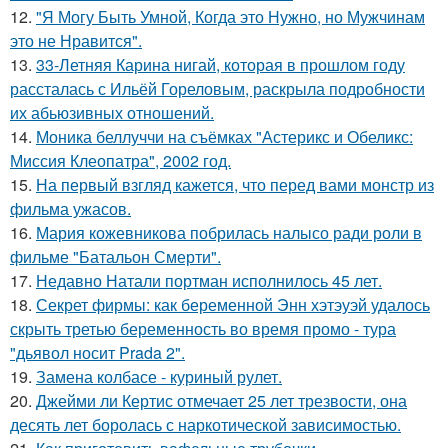
12.
"Я Могу Быть Умной, Когда это Нужно, но Мужчинам
это не Нравится".
13.
33-Летняя Карина нигай, которая в прошлом году
рассталась с Ильёй Гореловым, раскрыла подробности
их абьюзивных отношений.
14.
Моника беллуччи на съёмках "Астерикс и Обеликс:
Миссия Клеопатра", 2002 год.
15.
На первый взгляд кажется, что перед вами монстр из
фильма ужасов.
16.
Мария кожевникова побрилась налысо ради роли в
фильме "Батальон Смерти".
17.
Недавно Натали портман исполнилось 45 лет.
18.
Секрет фирмы: как беременной Энн хэтэуэй удалось
скрыть третью беременность во время промо - тура
"дьявол носит Prada 2".
19.
Замена колбасе - куриный рулет.
20.
Джейми ли Кертис отмечает 25 лет трезвости, она
десять лет боролась с наркотической зависимостью.