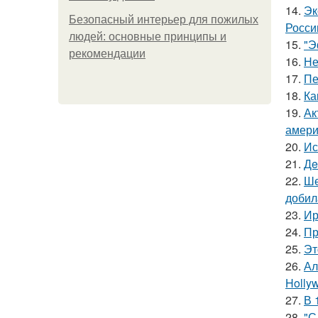
14.
Эк
Безопасный интерьер для пожилых
Росси
людей: основные принципы и
15.
"Э
рекомендации
16.
Не
17.
Пе
18.
Ка
19.
Ак
амери
20.
Ис
21.
Дe
22.
Ше
добил
23.
Ир
24.
Пр
25.
Эт
26.
Ал
Hollyw
27.
В 
28.
"С