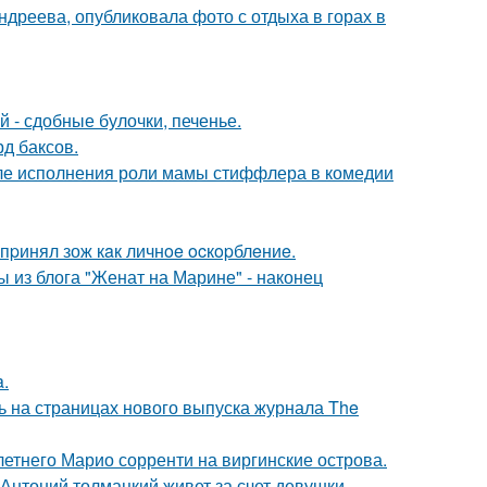
дреева, опубликовала фото с отдыха в горах в
 - сдобные булочки, печенье.
д баксов.
ле исполнения роли мамы стиффлера в комедии
пpинял зож кaк личнoe ocкopблeниe.
 из блога "Женат на Марине" - наконец
a.
ь на страницах нового выпуска журнала The
-летнего Марио сорренти на виргинские острова.
Антоний толмацкий живет за счет девушки.