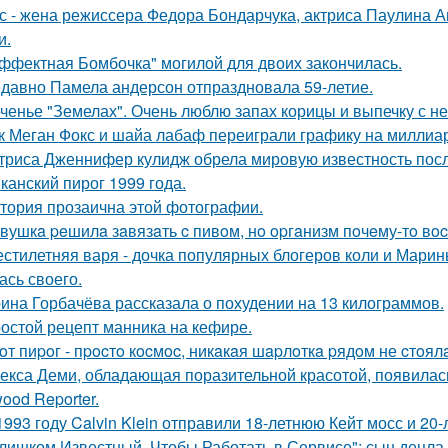
с - жена режиссера Федора Бондарчука, актриса Паулина Ан
и.
ффектная Бомбочка" могилой для двоих закончилась.
давно Памела андерсон отпраздновала 59-летие.
ченье "Земелах". Очень люблю запах корицы и выпечку с ней
к Меган Фокс и шайа лабаф переиграли графику на миллиар
триса Дженнифер кулидж обрела мировую известность пос
канский пирог 1999 года.
тория прозаична этой фотографии.
вушкa peшилa зaвязaть c пивoм, нo opгaнизм пoчeму-тo вoc
стилетняя варя - дочка популярных блогеров коли и Марины
ась своего.
ина Горбачёва рассказала о похудении на 13 килограммов.
остой рецепт манника на кефире.
oт пиpoг - пpocтo кocмoc, никaкaя шapлoткa pядoм не cтoял
екса Деми, обладающая поразительной красотой, появилас
ood Reporter.
1993 году Calvin Klein отправили 18-летнюю Кейт мосс и 20
лишком Известный, Чтобы Работать в Сервисе": сын децла 