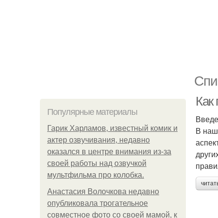
Спи
Как
Популярные материалы
Введ
Гарик Харламов, известный комик и
В наш
актер озвучивания, недавно
аспек
оказался в центре внимания из-за
други
своей работы над озвучкой
прави
мультфильма про колобка.
читат
Анастасия Волочкова недавно
опубликовала трогательное
совместное фото со своей мамой, к