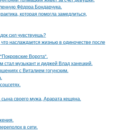
бленную Фёдора Бондарчука.
практика, которая помогла замедлиться,
док сил чувствуешь?
 что наслаждается жизнью в одиночестве после
 "Покровские Ворота".
 стал музыкант и диджей Влад ханецкий.
шениях с Виталием гогунским.
.
соцсетях.
 сына своего мужа, Арарата кещяна.
жения.
ереполох в сети.