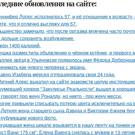
ледние обновления на сайте:
ннифер Лопес исполнилось 57, и её отношение к возрасту 
ите, что я отлично выгляжу для 57.
ьшинство замечало, что после оргазма мужчина часто почти
 дольше сохранять возбуждение.
ион 1400 калорий.
ушка разместила объявление о чёрном котёнке, и первого
аллее звёзд в Ульяновске появилось имя Фёдора Добронраво
инимать как чужого человека с экрана.
авно Изабела мерсед отпраздновала свои 24 года.
Летний Алекс выкатил на сайте знакомств целую инструкцию
умевший хоррор "Закулисье Реальности" вышел в хорошем
 говорят про жену Роналду, но никто - про жену месси.
огие привыкли списывать потерю цвета исключительно на в
-Летняя жена старшего сына Дэвида и Виктории бэкхем бру
 публикации нового фото.
худавшая жена цекало врывается в нашу ленту на тонких н
ост Вани 175 см": Елена Ваенга снялась с мужем и 13-летн