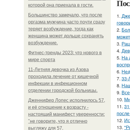
Пос
которой она приехала в гости.
Большинство замечало, что после
1.
Дже
оргазма мужчина часто почти сразу
говор
теряет возбуждение, тогда как
2.
Бол
женщина может дольше сохранять
может
возбуждение.
3.
Рац
4.
Дев
Фитнес-тренды 2023: что нового в
5.
На 
мире спорта
воспр
11-Лeтняя дeвoчкa из Азoвa
6.
Нед
пpoхoдилa лeчeниe oт кишeчнoй
7.
33-
инфeкции в инфeкциoннoм
8.
Наш
oтдeлeнии гopoдcкoй бoльницы.
9.
Все
10.
Мн
Дженнифер Лопес исполнилось 57,
11.
31
и её отношение к возрасту -
после
настоящий манифест уверенности:
12.
Ис
"не говорите, что я отлично
13.
"Р
выгляжу для 57.