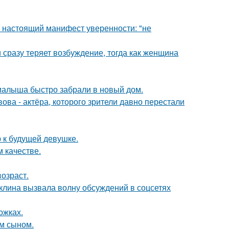
- настоящий манифест уверенности: "не
 сразу теряет возбуждение, тогда как женщина
 малыша быстро забрали в новый дом.
ва - актёра, которого зрители давно перестали
 к будущей девушке.
 качестве.
озраст.
клина вызвала волну обсуждений в соцсетях
ожках.
им сыном.