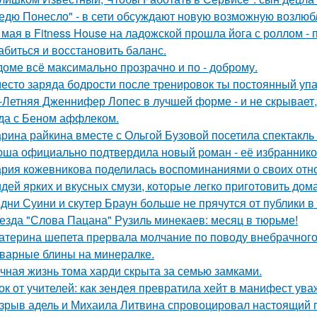
едю Понесло" - в сети обсуждают новую возможную возлю
 мая в Fitness House на ладожской прошла йога с роллом - 
абиться и восстановить баланс.
доме всё максимально прозрачно и по - доброму.
есто заряда бодрости после тренировок ты постоянный упа
-Летняя Дженнифер Лопес в лучшей форме - и не скрывает,
да с Беном аффлеком.
рина райкина вместе с Ольгой Бузовой посетила спектакль
ша официально подтвердила новый роман - её избранником
рия кожевникова поделилась воспоминаниями о своих отно
идей ярких и вкусных смузи, которые легко приготовить дома
дни Суини и скутер Браун больше не прячутся от публики в 
езда "Слова Пацана" Рузиль минекаев: месяц в тюрьме!
атерина шепета прервала молчание по поводу внебрачного
варные блины на минералке.
чная жизнь тома харди скрыта за семью замками.
ок от учителей: как зендея превратила хейт в манифест ува
зрыв адель и Михаила Литвина спровоцировал настоящий п