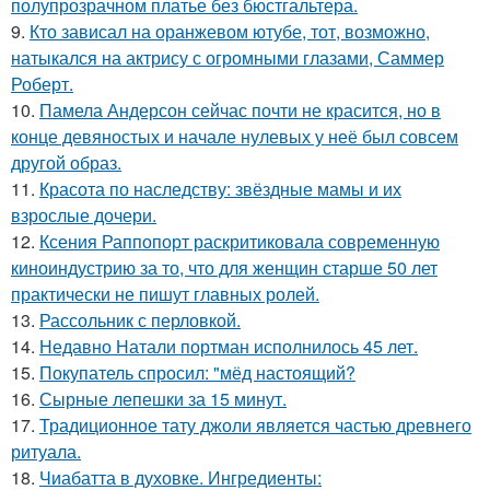
полупрозрачном платье без бюстгальтера.
9.
Кто зависал на оранжевом ютубе, тот, возможно,
натыкался на актрису с огромными глазами, Саммер
Роберт.
10.
Памела Андерсон сейчас почти не красится, но в
конце девяностых и начале нулевых у неё был совсем
другой образ.
11.
Красота по наследству: звёздные мамы и их
взрослые дочери.
12.
Ксения Раппопорт раскритиковала современную
киноиндустрию за то, что для женщин старше 50 лет
практически не пишут главных ролей.
13.
Рассольник с перловкой.
14.
Недавно Натали портман исполнилось 45 лет.
15.
Покупатель спросил: "мёд настоящий?
16.
Сырные лепешки за 15 минут.
17.
Традиционное тату джоли является частью древнего
ритуала.
18.
Чиабатта в духовке. Ингредиенты: