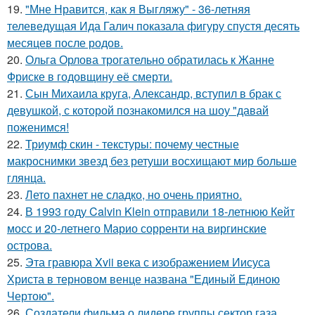
19.
"Мне Нравится, как я Выгляжу" - 36-летняя
телеведущая Ида Галич показала фигуру спустя десять
месяцев после родов.
20.
Ольга Орлова трогательно обратилась к Жанне
Фриске в годовщину её смерти.
21.
Сын Михаила круга, Александр, вступил в брак с
девушкой, с которой познакомился на шоу "давай
поженимся!
22.
Триумф скин - текстуры: почему честные
макроснимки звезд без ретуши восхищают мир больше
глянца.
23.
Лето пахнет не сладко, но очень приятно.
24.
В 1993 году Calvin Klein отправили 18-летнюю Кейт
мосс и 20-летнего Марио сорренти на виргинские
острова.
25.
Эта гравюра Xvii века с изображением Иисуса
Христа в терновом венце названа "Единый Единою
Чертою".
26.
Создатели фильма о лидере группы сектор газа