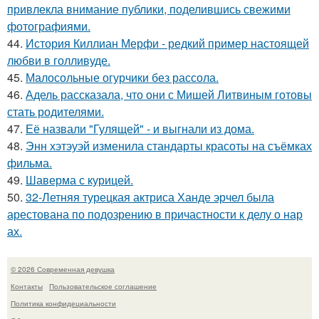
привлекла внимание публики, поделившись свежими
фотографиями.
44.
История Киллиан Мерфи - редкий пример настоящей
любви в голливуде.
45.
Малосольные огурчики без рассола.
46.
Адель рассказала, что они с Мишей Литвиным готовы
стать родителями.
47.
Её назвали "Гулящей" - и выгнали из дома.
48.
Энн хэтэуэй изменила стандарты красоты на съёмках
фильма.
49.
Шаверма с курицей.
50.
32-Летняя турецкая актриса Ханде эрчел была
арестована по подозрению в причастности к делу о нар
ах.
© 2026 Современная девушка
Контакты
Пользовательское соглашение
Политика конфидециальности