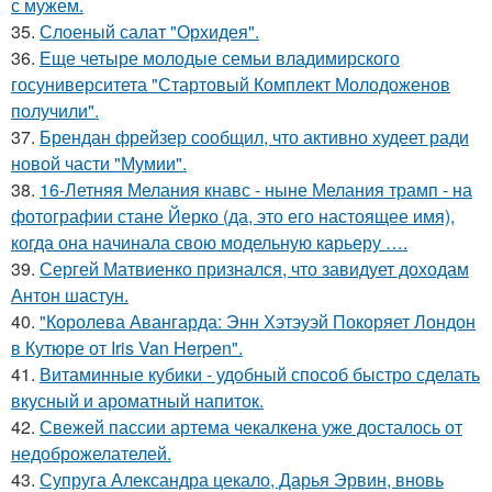
с мужем.
35.
Слоеный салат "Орхидея".
36.
Еще четыре молодые семьи владимирского
госуниверситета "Стартовый Комплект Молодоженов
получили".
37.
Брендан фрейзер сообщил, что активно худеет ради
новой части "Мумии".
38.
16-Летняя Мелания кнавс - ныне Мелания трамп - на
фотографии стане Йерко (да, это его настоящее имя),
когда она начинала свою модельную карьеру ….
39.
Сергей Матвиенко признался, что завидует доходам
Антон шастун.
40.
"Королева Авангарда: Энн Хэтэуэй Покоряет Лондон
в Кутюре от Iris Van Herpen".
41.
Витаминные кубики - удобный способ быстро сделать
вкусный и ароматный напиток.
42.
Свежей пассии артема чекалкена уже досталось от
недоброжелателей.
43.
Супруга Александра цекало, Дарья Эрвин, вновь