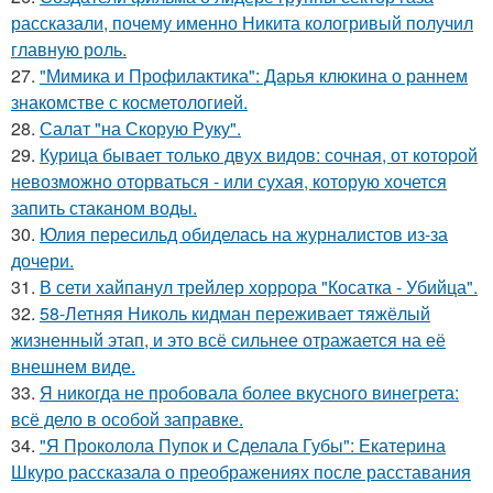
рассказали, почему именно Никита кологривый получил
главную роль.
27.
"Мимика и Профилактика": Дарья клюкина о раннем
знакомстве с косметологией.
28.
Салат "на Скорую Руку".
29.
Курица бывает только двух видов: сочная, от которой
невозможно оторваться - или сухая, которую хочется
запить стаканом воды.
30.
Юлия пересильд обиделась на журналистов из-за
дочери.
31.
В сети хайпанул трейлер хоррора "Косатка - Убийца".
32.
58-Летняя Николь кидман переживает тяжёлый
жизненный этап, и это всё сильнее отражается на её
внешнем виде.
33.
Я никогда не пробовала более вкусного винегрета:
всё дело в особой заправке.
34.
"Я Проколола Пупок и Сделала Губы": Екатерина
Шкуро рассказала о преображениях после расставания