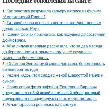
Последние обновления на сайте:
1.
Как пластика разрушила карьеру актрисе из фильма
"Американский Пирог"?
2.
Титаник" снова всплыл в ленте - и интернет первым
делом взвесил Роуз.
3.
Ксения Собчак призналась, как похудела до состояния
дюймовочки.
4.
Айза лилуна впервые рассказала, что за два месяца
до беременности вторым сыном у неё случилась
замершая беременность.
5.
43-Летняя Энн хэтэуэй снова доказала: беременность
ей невероятно идёт.
6.
Редкие кадры: том харди с женой Шарлоттой Райли и
сыном!
7.
Новая серия фотографий от Екатерины Варнавы
представляет собой яркий и стильный образ, который
подчеркивает её индивидуальность и чувство моды.
8.
Аглая тарасова решилась на съемку в