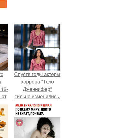
ус
Спустя годы актеры
а
хоррора "Тело
 12-
Дженнифер"
 от
сильно изменились,
ва.
пройдя путь от
подростковых
кумиров до
мировых звезд.