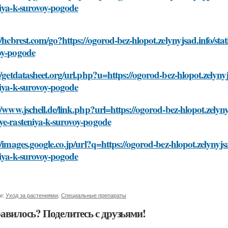
iya-k-surovoy-pogode
//hcbrest.com/go?https://ogorod-bez-hlopot.zelynyjsad.info/sta
oy-pogode
//getdatasheet.org/url.php?u=https://ogorod-bez-hlopot.zelynyj
iya-k-surovoy-pogode
//www.jschell.de/link.php?url=https://ogorod-bez-hlopot.zelyny
ye-rasteniya-k-surovoy-pogode
//images.google.co.jp/url?q=https://ogorod-bez-hlopot.zelynyjs
iya-k-surovoy-pogode
и:
Уход за растениями
,
Специальные препараты
авилось? Поделитесь с друзьями!