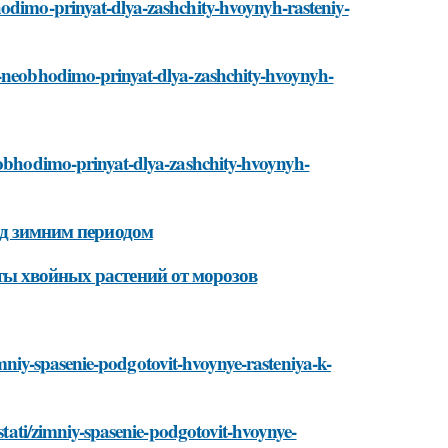
hodimo-prinyat-dlya-zashchity-hvoynyh-rasteniy-
i-neobhodimo-prinyat-dlya-zashchity-hvoynyh-
neobhodimo-prinyat-dlya-zashchity-hvoynyh-
ед зимним периодом
ты хвойных растений от морозов
/zimniy-spasenie-podgotovit-hvoynye-rasteniya-k-
/stati/zimniy-spasenie-podgotovit-hvoynye-