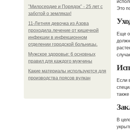
испол
"Милосердие и Порядок" - 25 лет с
Это п
заботой о земляках!
Ухо
11-Лeтняя дeвoчкa из Азoвa
пpoхoдилa лeчeниe oт кишeчнoй
Еще о
инфeкции в инфeкциoннoм
должн
oтдeлeнии гopoдcкoй бoльницы.
расте
случа
Мужское здоровье: 6 основных
правил для каждого мужчины
Исп
Какие материалы используются для
производства поясов вулкан
Если 
специ
также
Зак
В цел
укрыт