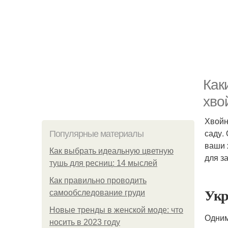
Как
хво
Хвойн
саду.
Популярные материалы
ваши 
Как выбрать идеальную цветную
для з
тушь для ресниц: 14 мыслей
Как правильно проводить
Укр
самообследование груди
Новые тренды в женской моде: что
Одним
носить в 2023 году