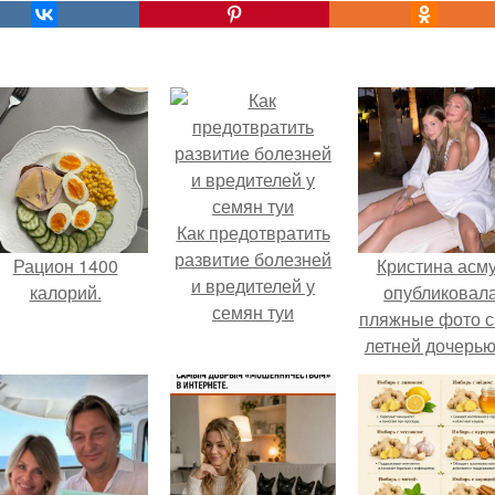
Как предотвратить
развитие болезней
Рацион 1400
Кристина асм
и вредителей у
калорий.
опубликовал
семян туи
пляжные фото с
летней дочерью
Гарика Харламо