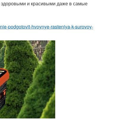
т здоровыми и красивыми даже в самые
senie-podgotovit-hvoynye-rasteniya-k-surovoy-