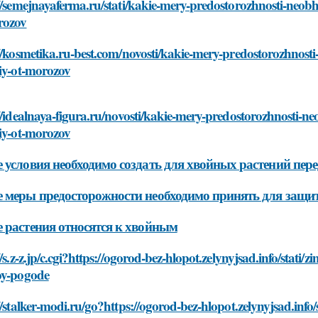
//semejnayaferma.ru/stati/kakie-mery-predostorozhnosti-neob
rozov
//kosmetika.ru-best.com/novosti/kakie-mery-predostorozhnost
iy-ot-morozov
//idealnaya-figura.ru/novosti/kakie-mery-predostorozhnosti-
iy-ot-morozov
 условия необходимо создать для хвойных растений пер
 меры предосторожности необходимо принять для защи
 растения относятся к хвойным
//s.z-z.jp/c.cgi?https://ogorod-bez-hlopot.zelynyjsad.info/stati
oy-pogode
//stalker-modi.ru/go?https://ogorod-bez-hlopot.zelynyjsad.info