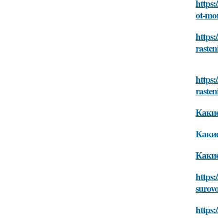
https:
ot-mo
https:
rasten
https:
rasten
Какие
Какие
Какие
https:
surov
https: