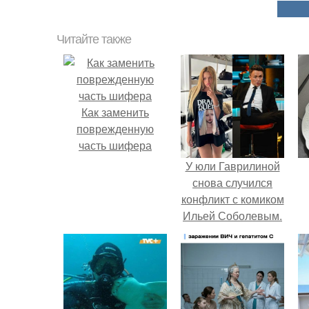
Читайте также
Как заменить
поврежденную
часть шифера
У юли Гаврилиной
снова случился
конфликт с комиком
Ильей Соболевым.