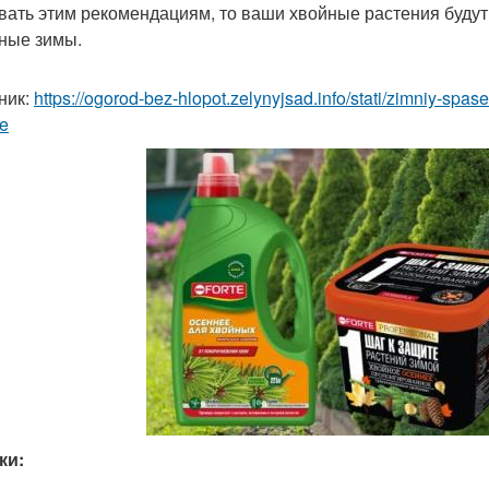
вать этим рекомендациям, то ваши хвойные растения буду
ные зимы.
ник:
https://ogorod-bez-hlopot.zelynyjsad.info/stati/zimniy-spa
e
ки: