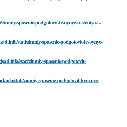
ti/zimniy-spasenie-podgotovit-hvoynye-rasteniya-k-
sad.info/stati/zimniy-spasenie-podgotovit-hvoynye-
jsad.info/stati/zimniy-spasenie-podgotovit-
ad.info/stati/zimniy-spasenie-podgotovit-hvoynye-