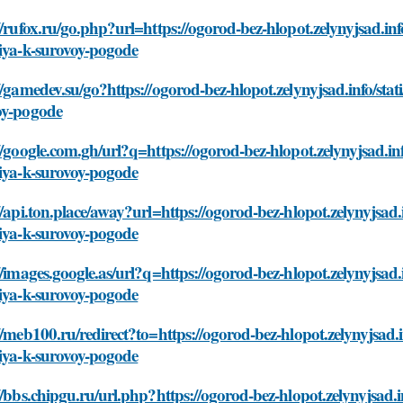
//rufox.ru/go.php?url=https://ogorod-bez-hlopot.zelynyjsad.inf
iya-k-surovoy-pogode
//gamedev.su/go?https://ogorod-bez-hlopot.zelynyjsad.info/stat
oy-pogode
//google.com.gh/url?q=https://ogorod-bez-hlopot.zelynyjsad.in
iya-k-surovoy-pogode
//api.ton.place/away?url=https://ogorod-bez-hlopot.zelynyjsad.
iya-k-surovoy-pogode
//images.google.as/url?q=https://ogorod-bez-hlopot.zelynyjsad.
iya-k-surovoy-pogode
//meb100.ru/redirect?to=https://ogorod-bez-hlopot.zelynyjsad.i
iya-k-surovoy-pogode
//bbs.chipgu.ru/url.php?https://ogorod-bez-hlopot.zelynyjsad.i