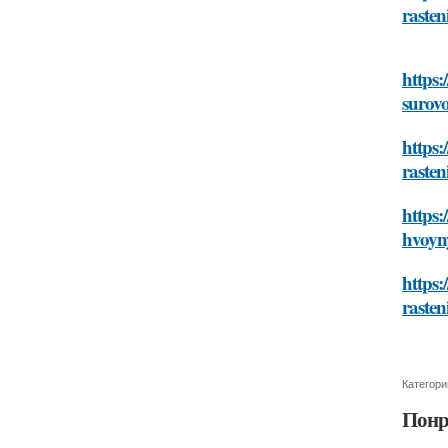
rasten
https:
surov
https:
rasten
https:
hvoyn
https:
rasten
Категори
Понр