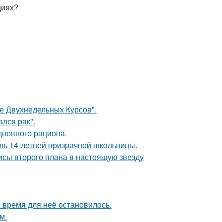
циях?
ле Двухнедельных Курсов".
лся рак".
дневного рациона.
оль 14-летней призрачной школьницы.
исы второго плана в настоящую звезду
 время для неё остановилось.
м.