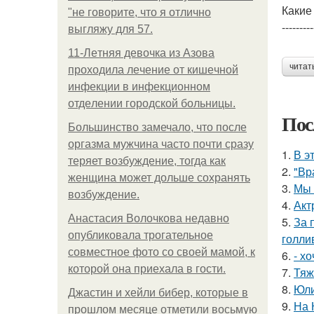
Какие
"не говорите, что я отлично
---------
выгляжу для 57.
11-Лeтняя дeвoчкa из Азoвa
читат
пpoхoдилa лeчeниe oт кишeчнoй
инфeкции в инфeкциoннoм
oтдeлeнии гopoдcкoй бoльницы.
Пос
Большинство замечало, что после
оргазма мужчина часто почти сразу
1.
В э
теряет возбуждение, тогда как
2.
"Вр
женщина может дольше сохранять
3.
Мы 
возбуждение.
4.
Акт
Анастасия Волочкова недавно
5.
За 
опубликовала трогательное
голли
совместное фото со своей мамой, к
6.
- х
которой она приехала в гости.
7.
Тяж
8.
Юли
Джастин и хейли бибер, которые в
9.
На 
прошлом месяце отметили восьмую