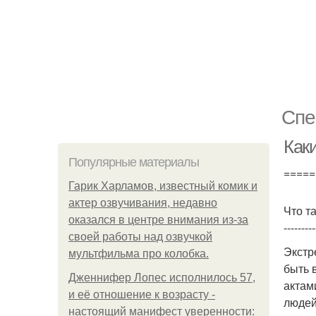
Спе
Как
Популярные материалы
=====
Гарик Харламов, известный комик и
актер озвучивания, недавно
Что т
оказался в центре внимания из-за
---------
своей работы над озвучкой
Экстр
мультфильма про колобка.
быть 
Дженнифер Лопес исполнилось 57,
актам
и её отношение к возрасту -
людей
настоящий манифест уверенности: