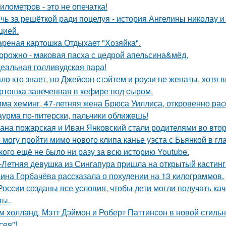
километров - это не опечатка!
чь за решёткой ради поцелуя - история Ангелины николау и
цией.
реная картошка Отдыхает "Хозяйка".
орожно - маковая пасха с цедрой апельсина&мёд.
еальная голливудская пара!
ло кто знает, но Джейсон стэйтем и роузи не женаты, хотя в
ртошка запеченная в кефире под сыром.
ма хеминг, 47-летняя жена Брюса Уиллиса, откровенно рас
урма по-питерски, пальчики оближешь!
ана пожарская и Иван Янковский стали родителями во втор
 могу пройти мимо нового клипа канье уэста с Бьянкой в гл
кого ещё не было ни разу за всю историю Youtube.
-Летняя девушка из Сингапура пришла на открытый кастинг
ина Горбачёва рассказала о похудении на 13 килограммов.
России созданы все условия, чтобы дети могли получать ка
ты.
м холланд, Мэтт Дэймон и Роберт Паттинсон в новой стил
сея"!