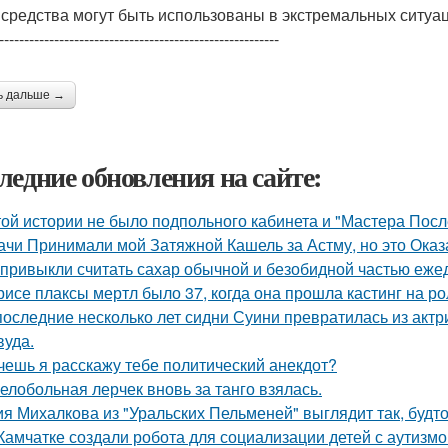
 средства могут быть использованы в экстремальных ситуа
--------------------------------------------------------
ь дальше →
ледние обновления на сайте:
той истории не было подпольного кабинета и "Мастера Пос
ачи Принимали мой Затяжной Кашель за Астму, но это Оказа
привыкли считать сахар обычной и безобидной частью еже
рисе плаксы мертл было 37, когда она прошла кастинг на р
последние несколько лет сидни Суини превратилась из актр
вуда.
очешь я расскажу тебе политический анекдот?
елобольная лерчек вновь за танго взялась.
я Михалкова из "Уральских Пельменей" выглядит так, будто
Камчатке создали робота для социализации детей с аутизмо