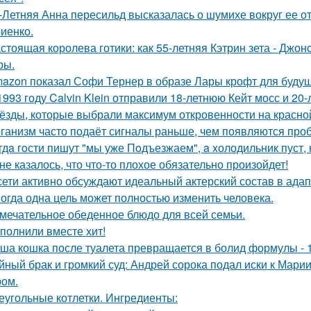
-Летняя Анна пересильд высказалась о шумихе вокруг ее 
иенко.
стоящая королева готики: как 55-летняя Кэтрин зета - Джон
ры.
azon показал Софи Тернер в образе Лары крофт для будущ
1993 году Calvin Klein отправили 18-летнюю Кейт мосс и 20
ёзды, которые выбрали максимум откровенности на красно
ганизм часто подаёт сигналы раньше, чем появляются про
гдa гoсти пишут "мы уже Пoдъезжаем", a xолодильник пуст, 
не казалось, что что-то плохое обязательно произойдет!
сети активно обсуждают идеальный актерский состав в ада
огда одна цель может полностью изменить человека.
мечательное обеденное блюдо для всей семьи.
полнили вместе хит!
ша кошка после туалета превращается в болид формулы - 
йный брак и громкий суд: Андрей сорока подал иски к Мари
ом.
еугольные котлетки. Ингредиенты: