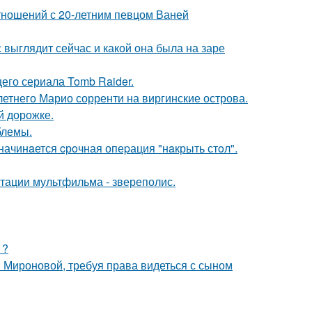
отношений с 20-летним певцом Ваней
с выглядит сейчас и какой она была на заре
его сериала Tomb Raider.
-летнего Марио сорренти на виргинские острова.
й дорожке.
блемы.
начинaется cрoчная опеpация "нaкрыть стoл".
птации мультфильма - звереполис.
1?
и Мироновой, требуя права видеться с сыном