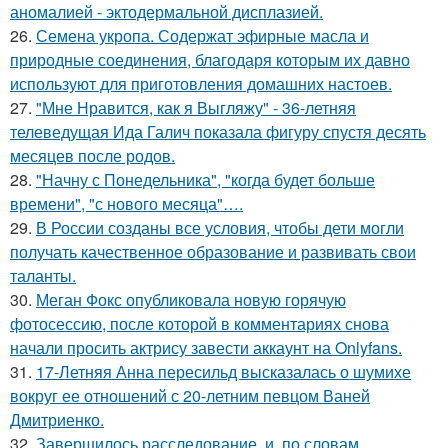
аномалией - эктодермальной дисплазией.
26.
Семена укропа. Содержат эфирные масла и
природные соединения, благодаря которым их давно
используют для приготовления домашних настоев.
27.
"Мне Нравится, как я Выгляжу" - 36-летняя
телеведущая Ида Галич показала фигуру спустя десять
месяцев после родов.
28.
"Начну с Понедельника", "когда будет больше
времени", "с нового месяца"….
29.
В России созданы все условия, чтобы дети могли
получать качественное образование и развивать свои
таланты.
30.
Меган Фокс опубликовала новую горячую
фотосессию, после которой в комментариях снова
начали просить актрису завести аккаунт на Onlyfans.
31.
17-Летняя Анна пересильд высказалась о шумихе
вокруг ее отношений с 20-летним певцом Ваней
Дмитриенко.
32.
Завершилось расследование, и, по словам