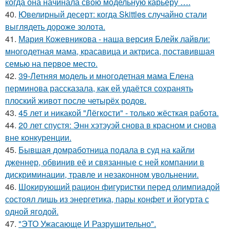
когда она начинала свою модельную карьеру ….
40.
Ювелирный десерт: когда Skittles случайно стали
выглядеть дороже золота.
41.
Мария Кожевникова - наша версия Блейк лайвли:
многодетная мама, красавица и актриса, поставившая
семью на первое место.
42.
39-Летняя модель и многодетная мама Елена
перминова рассказала, как ей удаётся сохранять
плоский живот после четырёх родов.
43.
45 лет и никакой "Лёгкости" - только жёсткая работа.
44.
20 лет спустя: Энн хэтэуэй снова в красном и снова
вне конкуренции.
45.
Бывшая домработница подала в суд на кайли
дженнер, обвинив её и связанные с ней компании в
дискриминации, травле и незаконном увольнении.
46.
Шокирующий рацион фигуристки перед олимпиадой
состоял лишь из энергетика, пары конфет и йогурта с
одной ягодой.
47.
"ЭТО Ужасающе И Разрушительно".