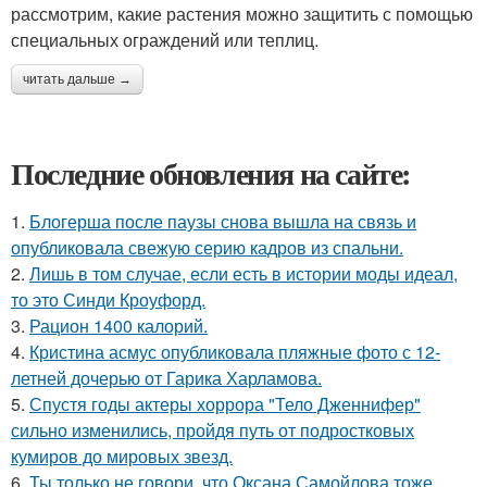
рассмотрим, какие растения можно защитить с помощью
специальных ограждений или теплиц.
читать дальше →
Последние обновления на сайте:
1.
Блогерша после паузы снова вышла на связь и
опубликовала свежую серию кадров из спальни.
2.
Лишь в том случае, если есть в истории моды идеал,
то это Синди Кроуфорд.
3.
Рацион 1400 калорий.
4.
Кристина асмус опубликовала пляжные фото с 12-
летней дочерью от Гарика Харламова.
5.
Спустя годы актеры хоррора "Тело Дженнифер"
сильно изменились, пройдя путь от подростковых
кумиров до мировых звезд.
6.
Ты только не говори, что Оксана Самойлова тоже