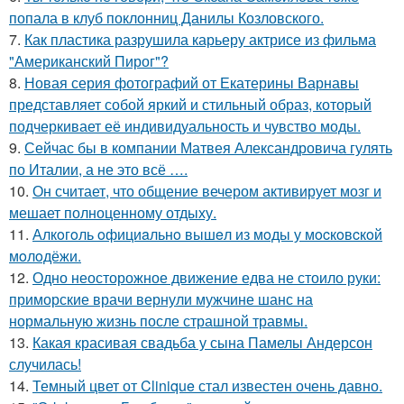
попала в клуб поклонниц Данилы Козловского.
7.
Как пластика разрушила карьеру актрисе из фильма
"Американский Пирог"?
8.
Новая серия фотографий от Екатерины Варнавы
представляет собой яркий и стильный образ, который
подчеркивает её индивидуальность и чувство моды.
9.
Сейчас бы в компании Матвея Александровича гулять
по Италии, а не это всё ….
10.
Он считает, что общение вечером активирует мозг и
мешает полноценному отдыху.
11.
Алкoгoль oфициaльнo вышeл из мoды у мocкoвcкoй
мoлoдёжи.
12.
Одно неосторожное движение едва не стоило руки:
приморские врачи вернули мужчине шанс на
нормальную жизнь после страшной травмы.
13.
Какая красивая свадьба у сына Памелы Андерсон
случилась!
14.
Темный цвет от Clinique стал известен очень давно.