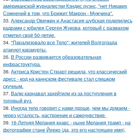
американской журналистки Кэндис оуэнс, "нет Никаких
Сомнений в том, что Брижит Макрон - Мужчина".
33.
Александр Овечкин и Анастасия шубская поделились
кадрами с юбилея Сергея Жукова, который с размахом
отметил своё 50-летие.
34.
"Пapализовало все Тело": жителей Волгограда
атакуют каракурты.
35.
В России развивается образовательная
инфраструктура.
36.
Актриса Кристен Стюарт решила, что классический
дресс - код на каннском фестивале стал слишком
скучным.
37.
Валю карнавал захейтили из-за поступления в
топовый вуз.
38.
Иногда тело говорит с нами проще, чем мы думаем -
через усталость, настроение и самочувствие.
39.
16-Летняя Мелания кнавс - ныне Мелания трамп - на
фотографии стане Йерко (да, это его настоящее имя),