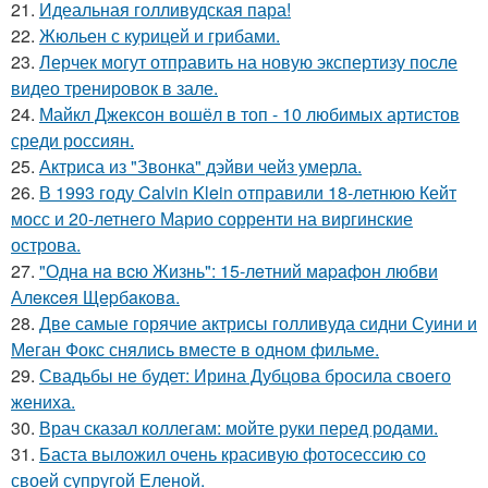
21.
Идеальная голливудская пара!
22.
Жюльен с курицей и грибами.
23.
Лерчек могут отправить на новую экспертизу после
видео тренировок в зале.
24.
Майкл Джексон вошёл в топ - 10 любимых артистов
среди россиян.
25.
Актриса из "Звонка" дэйви чейз умерла.
26.
В 1993 году Calvin Klein отправили 18-летнюю Кейт
мосс и 20-летнего Марио сорренти на виргинские
острова.
27.
"Однa нa вcю Жизнь": 15-лeтний мapaфoн любви
Алeкceя Щepбaкoвa.
28.
Две самые горячие актрисы голливуда сидни Суини и
Меган Фокс снялись вместе в одном фильме.
29.
Свадьбы не будет: Ирина Дубцова бросила своего
жениха.
30.
Врач сказал коллегам: мойте руки перед родами.
31.
Баста выложил очень красивую фотосессию со
своей супругой Еленой.