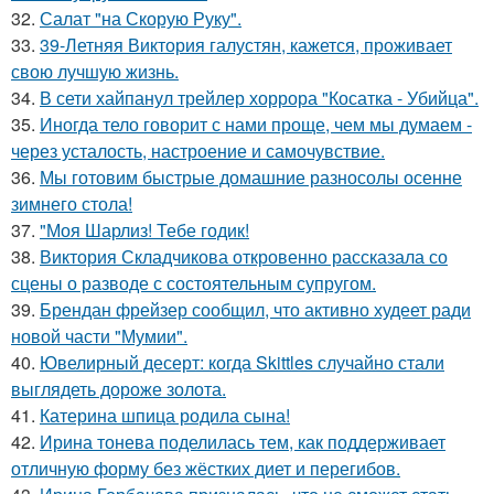
32.
Салат "на Скорую Руку".
33.
39-Летняя Виктория галустян, кажется, проживает
свою лучшую жизнь.
34.
В сети хайпанул трейлер хоррора "Косатка - Убийца".
35.
Иногда тело говорит с нами проще, чем мы думаем -
через усталость, настроение и самочувствие.
36.
Мы готовим быстрые домашние разносолы осенне
зимнего стола!
37.
"Моя Шарлиз! Тебе годик!
38.
Виктория Складчикова откровенно рассказала со
сцены о разводе с состоятельным супругом.
39.
Брендан фрейзер сообщил, что активно худеет ради
новой части "Мумии".
40.
Ювелирный десерт: когда Skittles случайно стали
выглядеть дороже золота.
41.
Катерина шпица родила сына!
42.
Ирина тонева поделилась тем, как поддерживает
отличную форму без жёстких диет и перегибов.