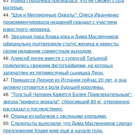
43.
Ирина Горбачева призналась, что не сможет стать
матерью.
44.
"Шок и Миллионные Охваты": Олеся Иванченко
прокомментировала недавний скандал с участием
известного человека.
45.
Звездная пара Клава кока и Дима Масленников
официально подтвердили статус жениха и невесты
своим недавним совместным выходом.
46.
Алексей янгер вместе с супругой Татьяной
поделились свежими фотографиями, на которых
запечатлен их пятимесячный сынишка Леон.
47.
Принцессе Леонор из Испании сейчас 20 лет, и она
активно готовится к роли будущей королевы.
48.
"Толстый Человек Кажется Более Привлекательным":
звезда "кривого зеркала", сбросивший 80 кг, откровенно
рассказал о последствиях.
49.
Оладьи из кабачков с овсяными хлопьями.
50.
Следопыты выяснили, что Дима Масленников сделал
предложение Клаве коке ещё в начале года.