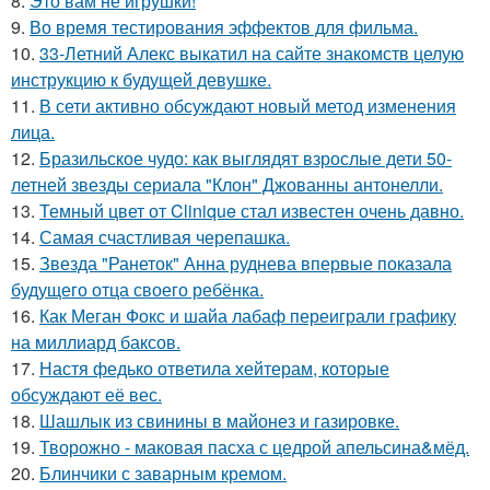
8.
Это вам не игрушки!
9.
Во время тестирования эффектов для фильма.
10.
33-Летний Алекс выкатил на сайте знакомств целую
инструкцию к будущей девушке.
11.
В сети активно обсуждают новый метод изменения
лица.
12.
Бразильское чудо: как выглядят взрослые дети 50-
летней звезды сериала "Клон" Джованны антонелли.
13.
Темный цвет от Clinique стал известен очень давно.
14.
Самая счастливая черепашка.
15.
Звезда "Ранеток" Анна руднева впервые показала
будущего отца своего ребёнка.
16.
Как Меган Фокс и шайа лабаф переиграли графику
на миллиард баксов.
17.
Настя федько ответила хейтерам, которые
обсуждают её вес.
18.
Шашлык из свинины в майонез и газировке.
19.
Творожно - маковая пасха с цедрой апельсина&мёд.
20.
Блинчики с заварным кремом.