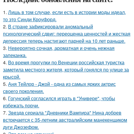
1.
Лишь в том случае, если есть в истории моды идеал,
то это Синди Кроуфорд.
2.
В стране зафиксировали аномальный
психологический сдвиг: переоценка ценностей и жесткая
депрессия теперь настигают парней на 10 лет раньше.
3.
Невероятно сочная, ароматная и очень нежная
запеканка.
4.
Во время прогулки по Венеции российская туристка
заметила местного жителя, который гонялся по улице за
крысой.
5.
Аня Тейлор - Джой - одна из самых ярких актрис
своего поколения.
6.
Гогунский согласился играть в "Универе", чтобы
избежать порчи.
7.
Звeздa сериала "Дневники Вампира" Нина добрев
встречается с 35-летним австралийским манекенщиком
дуги Джозефом.