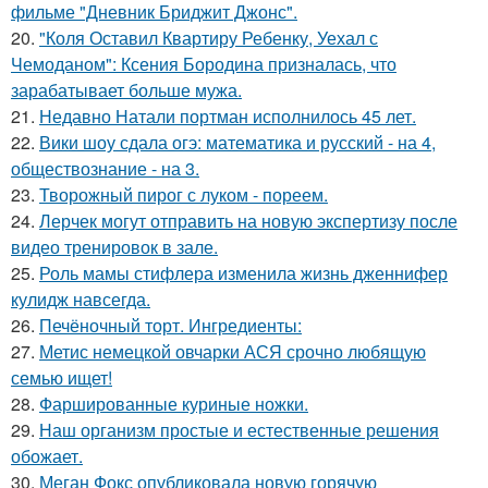
фильме "Дневник Бриджит Джонс".
20.
"Коля Оставил Квартиру Ребенку, Уехал с
Чемоданом": Ксения Бородина призналась, что
зарабатывает больше мужа.
21.
Недавно Натали портман исполнилось 45 лет.
22.
Вики шоу сдала огэ: математика и русский - на 4,
обществознание - на 3.
23.
Творожный пирог с луком - пореем.
24.
Лерчек могут отправить на новую экспертизу после
видео тренировок в зале.
25.
Роль мамы стифлера изменила жизнь дженнифер
кулидж навсегда.
26.
Печёночный торт. Ингредиенты:
27.
Метис немецкой овчарки АСЯ срочно любящую
семью ищет!
28.
Фаршированные куриные ножки.
29.
Наш организм простые и естественные решения
обожает.
30.
Меган Фокс опубликовала новую горячую