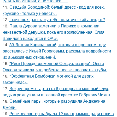
гулять по Италии, а не это всё ….
11.
Свадьба Бородиной: белый дресс - код для всех,
кружево - только у невесты.
12.
- хочешь я расскажу тебе политический анекдот?
13.
Павла Дурова заметили в Париже в компании
неизвестной девушки, пока его возлюбленная Юлия
Вавилова находится в ОАЭ.
14.
33-Летняя Карина нигай, которая в прошлом году
рассталась с Ильёй Гореловым, раскрыла подробности
их абьюзивных отношений.
15.
"Риск Преждевременной Сексуализации": Ольга
Орлова заявила, что ребенка нельзя целовать в губы.
16.
"Эффектная Бомбочка" могилой для двоих
закончилась.
17.
Вокруг промо - арта гта 6 разгорелся мощный слух,
ведь игроки узнали в главной красотке Габриэлу Чикин.
18.
Семейные пары, которые разрушила Анджелина
Джоли.
19.
Рене зеллвегер набрала 12 килограммов ради роли в