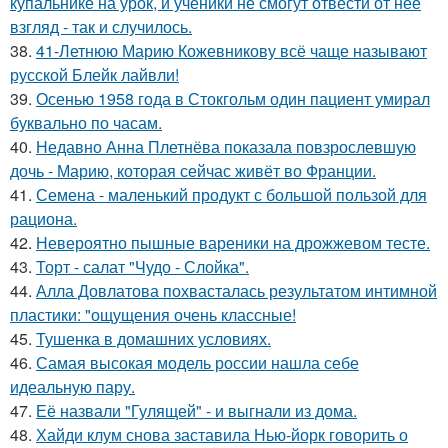
купальнике на урок, и ученики не смогут отвести от неё
взгляд - так и случилось.
38.
41-Летнюю Марию Кожевникову всё чаще называют
русской Блейк лайвли!
39.
Осенью 1958 года в Стокгольм один пациент умирал
буквально по часам.
40.
Недавно Анна Плетнёва показала повзрослевшую
дочь - Марию, которая сейчас живёт во Франции.
41.
Семена - маленький продукт с большой пользой для
рациона.
42.
Невероятно пышные вареники на дрожжевом тесте.
43.
Торт - салат "Чудо - Слойка".
44.
Алла Довлатова похвасталась результатом интимной
пластики: "ощущения очень классные!
45.
Тушенка в домашних условиях.
46.
Самая высокая модель россии нашла себе
идеальную пару.
47.
Её назвали "Гулящей" - и выгнали из дома.
48.
Хайди клум снова заставила Нью-йорк говорить о