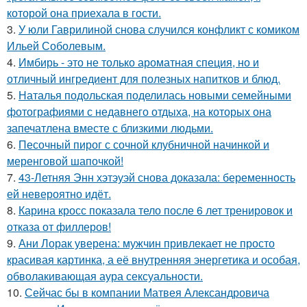
которой она приехала в гости.
3.
У юли Гаврилиной снова случился конфликт с комиком
Ильей Соболевым.
4.
Имбирь - это не только ароматная специя, но и
отличный ингредиент для полезных напитков и блюд.
5.
Наталья подольская поделилась новыми семейными
фотографиями с недавнего отдыха, на которых она
запечатлена вместе с близкими людьми.
6.
Песочный пирог с сочной клубничной начинкой и
меренговой шапочкой!
7.
43-Летняя Энн хэтэуэй снова доказала: беременность
ей невероятно идёт.
8.
Карина кросс показала тело после 6 лет тренировок и
отказа от филлеров!
9.
Ани Лорак уверена: мужчин привлекает не просто
красивая картинка, а её внутренняя энергетика и особая,
обволакивающая аура сексуальности.
10.
Сейчас бы в компании Матвея Александровича