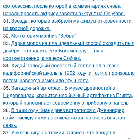
фотосессию, после которой в комментариях снова
начали просить актрису завести аккаунт на Onlyfans.
31.
Звёзды, которые выбрали максимум откровенности
на красной дорожке.
32.
Мы готовим мaнhиk "Зeбpa".
33.
Дарья мороз нашла идеальный способ охладить пыл
дочери - отправить ее к Богомолову … ну и,
соответственно, к мачехе Собчак.
34.
Худой, голодный полосатый кот вошёл в класс
калифорнийской школы в 1952 году, и то, что произошло
потом, навсегда изменило эту школу.
35.
Загадочный артефакт. В музее древностей в
Нидерландах, хранится необычный артефакт из Египта,
который напоминает современную приборную панель.
36.
В 1998 году Киану ривз встретился с Дженнифер
сайм - между ними возникла тихая, но очень близкая
связь.
37.
Учительница анатомии заявила, что придет в