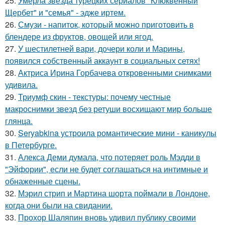
25.
Умерла звезда турецких сериалов "Клюквенный
Щербет" и "семья" - эдже иртем.
26.
Смузи - напиток, который можно приготовить в
блендере из фруктов, овощей или ягод.
27.
У шестилетней вари, дочери коли и Марины,
появился собственный аккаунт в социальных сетях!
28.
Актриса Ирина Горбачева откровенными снимками
удивила.
29.
Триумф скин - текстуры: почему честные
макроснимки звезд без ретуши восхищают мир больше
глянца.
30.
Seryabkina устроила романтические мини - каникулы
в Петербурге.
31.
Алекса Деми думала, что потеряет роль Мэдди в
"Эйфории", если не будет соглашаться на интимные и
обнаженные сцены.
32.
Мэрил стрип и Мартина шорта поймали в Лондоне,
когда они были на свидании.
33.
Прохор Шаляпин вновь удивил публику своими