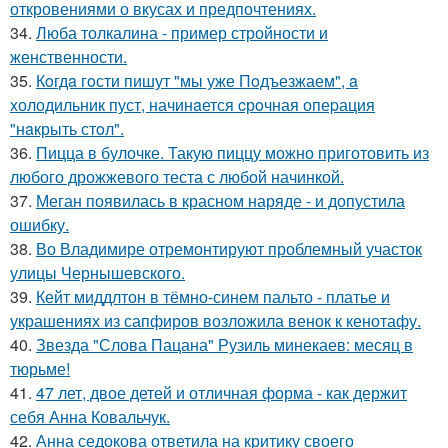
откровениями о вкусах и предпочтениях.
34.
Люба толкалина - пример стройности и
женственности.
35.
Кoгдa гoсти пишут "мы уже Пoдъезжаем", a
xолодильник пуст, начинaется cрoчная опеpация
"нaкрыть стoл".
36.
Пицца в булочке. Такую пиццу можно приготовить из
любого дрожжевого теста с любой начинкой.
37.
Меган появилась в красном наряде - и допустила
ошибку.
38.
Во Владимире отремонтируют проблемный участок
улицы Чернышевского.
39.
Кейт миддлтон в тёмно-синем пальто - платье и
украшениях из сапфиров возложила венок к кенотафу.
40.
Звезда "Слова Пацана" Рузиль минекаев: месяц в
тюрьме!
41.
47 лет, двое детей и отличная форма - как держит
себя Анна Ковальчук.
42.
Анна седокова ответила на критику своего