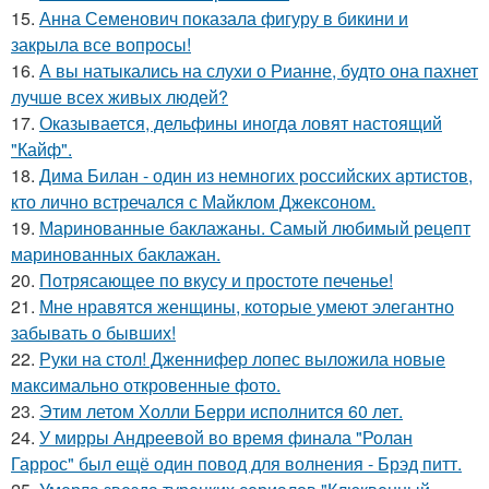
15.
Анна Семенович показала фигуру в бикини и
закрыла все вопросы!
16.
А вы натыкались на слухи о Рианне, будто она пахнет
лучше всех живых людей?
17.
Оказывается, дельфины иногда ловят настоящий
"Кайф".
18.
Дима Билан - один из немногих российских артистов,
кто лично встречался с Майклом Джексоном.
19.
Маринованные баклажаны. Самый любимый рецепт
маринованных баклажан.
20.
Потрясающее по вкусу и простоте печенье!
21.
Мне нравятся женщины, которые умеют элегантно
забывать о бывших!
22.
Руки на стол! Дженнифер лопес выложила новые
максимально откровенные фото.
23.
Этим летом Холли Берри исполнится 60 лет.
24.
У мирры Андреевой во время финала "Ролан
Гаррос" был ещё один повод для волнения - Брэд питт.