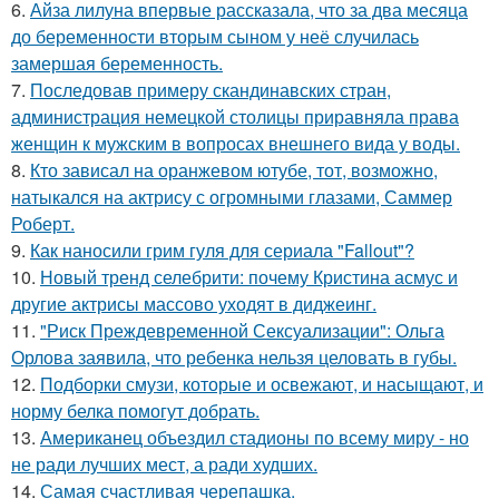
6.
Айза лилуна впервые рассказала, что за два месяца
до беременности вторым сыном у неё случилась
замершая беременность.
7.
Последовав примеру скандинавских стран,
администрация немецкой столицы приравняла права
женщин к мужским в вопросах внешнего вида у воды.
8.
Кто зависал на оранжевом ютубе, тот, возможно,
натыкался на актрису с огромными глазами, Саммер
Роберт.
9.
Как наносили грим гуля для сериала "Fallout"?
10.
Новый тренд селебрити: почему Кристина асмус и
другие актрисы массово уходят в диджеинг.
11.
"Риск Преждевременной Сексуализации": Ольга
Орлова заявила, что ребенка нельзя целовать в губы.
12.
Подборки смузи, которые и освежают, и насыщают, и
норму белка помогут добрать.
13.
Американец объездил стадионы по всему миру - но
не ради лучших мест, а ради худших.
14.
Самая счастливая черепашка.