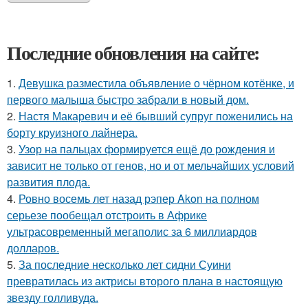
Последние обновления на сайте:
1.
Девушка разместила объявление о чёрном котёнке, и
первого малыша быстро забрали в новый дом.
2.
Настя Макаревич и её бывший супруг поженились на
борту круизного лайнера.
3.
Узор на пальцах формируется ещё до рождения и
зависит не только от генов, но и от мельчайших условий
развития плода.
4.
Ровно восемь лет назад рэпер Akon на полном
серьезе пообещал отстроить в Африке
ультрасовременный мегаполис за 6 миллиардов
долларов.
5.
За последние несколько лет сидни Суини
превратилась из актрисы второго плана в настоящую
звезду голливуда.