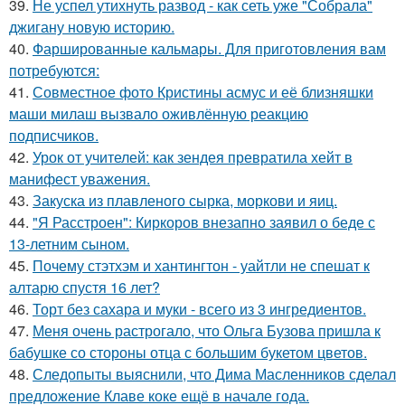
39.
Не успел утихнуть развод - как сеть уже "Собрала"
джигану новую историю.
40.
Фаршированные кальмары. Для приготовления вам
потребуются:
41.
Совместное фото Кристины асмус и её близняшки
маши милаш вызвало оживлённую реакцию
подписчиков.
42.
Урок от учителей: как зендея превратила хейт в
манифест уважения.
43.
Закуска из плавленого сырка, моркови и яиц.
44.
"Я Расстроен": Киркоров внезапно заявил о беде с
13-летним сыном.
45.
Почему стэтхэм и хантингтон - уайтли не спешат к
алтарю спустя 16 лет?
46.
Торт без сахара и муки - всего из 3 ингредиентов.
47.
Меня очень растрогало, что Ольга Бузова пришла к
бабушке со стороны отца с большим букетом цветов.
48.
Следопыты выяснили, что Дима Масленников сделал
предложение Клаве коке ещё в начале года.