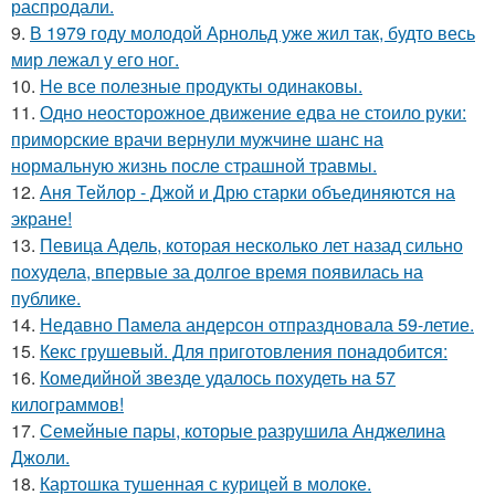
распродали.
9.
В 1979 году молодой Арнольд уже жил так, будто весь
мир лежал у его ног.
10.
Не все полезные продукты одинаковы.
11.
Одно неосторожное движение едва не стоило руки:
приморские врачи вернули мужчине шанс на
нормальную жизнь после страшной травмы.
12.
Аня Тейлор - Джой и Дрю старки объединяются на
экране!
13.
Певица Адель, которая несколько лет назад сильно
похудела, впервые за долгое время появилась на
публике.
14.
Недавно Памела андерсон отпраздновала 59-летие.
15.
Кекс грушевый. Для приготовления понадобится:
16.
Комедийной звезде удалось похудеть на 57
килограммов!
17.
Семейные пары, которые разрушила Анджелина
Джоли.
18.
Картошка тушенная с курицей в молоке.