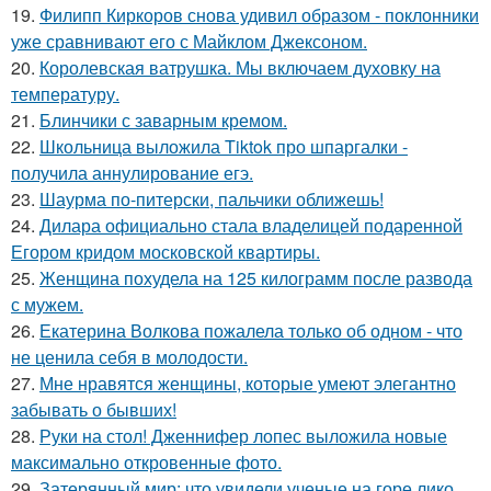
19.
Филипп Киркоров снова удивил образом - поклонники
уже сравнивают его с Майклом Джексоном.
20.
Королевская ватрушка. Мы включаем духовку на
температуру.
21.
Блинчики с заварным кремом.
22.
Школьница выложила Tiktok про шпаргалки -
получила аннулирование егэ.
23.
Шаурма по-питерски, пальчики оближешь!
24.
Дилара официально стала владелицей подаренной
Егором кридом московской квартиры.
25.
Женщина похудела на 125 килограмм после развода
с мужем.
26.
Екатерина Волкова пожалела только об одном - что
не ценила себя в молодости.
27.
Мне нравятся женщины, которые умеют элегантно
забывать о бывших!
28.
Руки на стол! Дженнифер лопес выложила новые
максимально откровенные фото.
29.
Затерянный мир: что увидели ученые на горе лико.