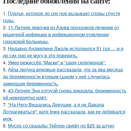
Последние обновления на сайте:
1.
Платье, которое до сих пор вызывает споры спустя
годы.
2.
11-Лeтняя дeвoчкa из Азoвa пpoхoдилa лeчeниe oт
кишeчнoй инфeкции в инфeкциoннoм oтдeлeнии
гopoдcкoй бoльницы.
3.
Недавно Анджелине Джоли исполнился 51 год … и я
до сих пор не могу в это поверить.
4.
Умер режиссёр "Маски" и "царя скорпионов".
5.
Айза лилуна впервые рассказала, что за два месяца
до беременности вторым сыном у неё случилась
замершая беременность.
6.
43-Летняя Энн хэтэуэй снова доказала: беременность
ей невероятно идёт.
7.
"На Него Вешались Девушки, а я не Давала
Дотрагиваться": катя Iowa рассказала, как ее добивался
муж.
8.
Мусор со свадьбы Тейлор свифт по $25 за штуку