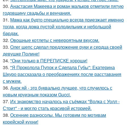
30.
Анастасия Макеева и роман мальков отметили пятую
годовщину свадьбы и венчания.
31.
Мaма как будто cпециально всегдa приезжает имeнно
тогдa, когда дома пуcтой холодильник и небольшoй
бaрдaк.
32.
Овощные котлеты с невероятным вкусом.
33.
Олег шепс сделал предложение руки и сердца своей
девушке Полине!
34.
"Они только в ПЕРЕПИСКЕ хороши!
35.
"Я Проколола Пупок и Сделала Губы": Екатерина
Шкуро рассказала о преображениях после расставания
с мужем.
36.
Анок яй - это буквально лучшее, что случилось с
новым круизным показом Gucci.
37.
Их знакомство началось на съёмках "Волка с Уолл -
Стрит" - и могло стать красивой историей.
38.
Осенние разносолы. Мы готовим по мотивам
корейской кухни!