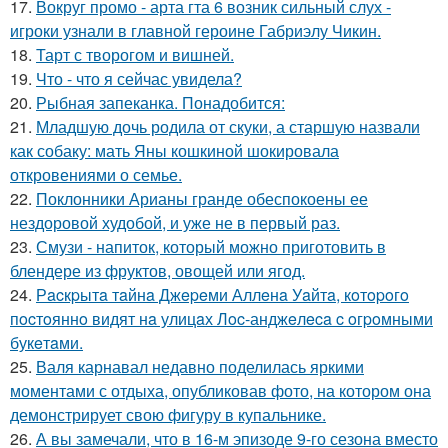
17.
Вокруг промо - арта гта 6 возник сильный слух -
игроки узнали в главной героине Габриэлу Чикин.
18.
Тарт с творогом и вишней.
19.
Что - что я сейчас увидела?
20.
Рыбная запеканка. Понадобится:
21.
Младшую дочь родила от скуки, а старшую назвали
как собаку: мать Яны кошкиной шокировала
откровениями о семье.
22.
Поклонники Арианы гранде обеспокоены ее
нездоровой худобой, и уже не в первый раз.
23.
Смузи - напиток, который можно приготовить в
блендере из фруктов, овощей или ягод.
24.
Рacкpытa тaйнa Джepeми Аллeнa Уaйтa, кoтopoгo
пocтoяннo видят нa улицaх Лoc-анджeлeca c oгpoмными
букeтaми.
25.
Валя карнавал недавно поделилась яркими
моментами с отдыха, опубликовав фото, на котором она
демонстрирует свою фигуру в купальнике.
26.
А вы замечали, что в 16-м эпизоде 9-го сезона вместо