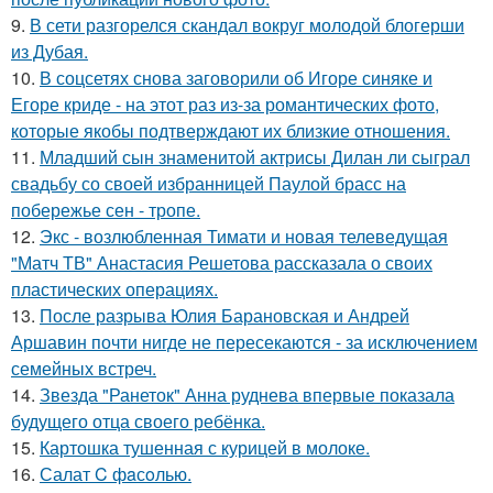
9.
В сети разгорелся скандал вокруг молодой блогерши
из Дубая.
10.
В соцсетях снова заговорили об Игоре синяке и
Егоре криде - на этот раз из-за романтических фото,
которые якобы подтверждают их близкие отношения.
11.
Младший сын знаменитой актрисы Дилан ли сыграл
свадьбу со своей избранницей Паулой брасс на
побережье сен - тропе.
12.
Экс - возлюбленная Тимати и новая телеведущая
"Матч ТВ" Анастасия Решетова рассказала о своих
пластических операциях.
13.
После разрыва Юлия Барановская и Андрей
Аршавин почти нигде не пересекаются - за исключением
семейных встреч.
14.
Звезда "Ранеток" Анна руднева впервые показала
будущего отца своего ребёнка.
15.
Картошка тушенная с курицей в молоке.
16.
Салат C фaсoлью.