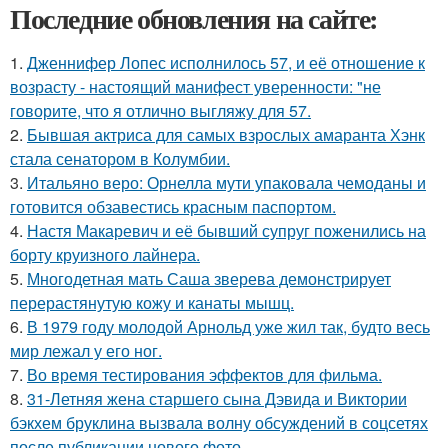
Последние обновления на сайте:
1.
Дженнифер Лопес исполнилось 57, и её отношение к
возрасту - настоящий манифест уверенности: "не
говорите, что я отлично выгляжу для 57.
2.
Бывшая актриса для самых взрослых амаранта Хэнк
стала сенатором в Колумбии.
3.
Итальяно веро: Орнелла мути упаковала чемоданы и
готовится обзавестись красным паспортом.
4.
Настя Макаревич и её бывший супруг поженились на
борту круизного лайнера.
5.
Многодетная мать Саша зверева демонстрирует
перерастянутую кожу и канаты мышц.
6.
В 1979 году молодой Арнольд уже жил так, будто весь
мир лежал у его ног.
7.
Во время тестирования эффектов для фильма.
8.
31-Летняя жена старшего сына Дэвида и Виктории
бэкхем бруклина вызвала волну обсуждений в соцсетях
после публикации нового фото.