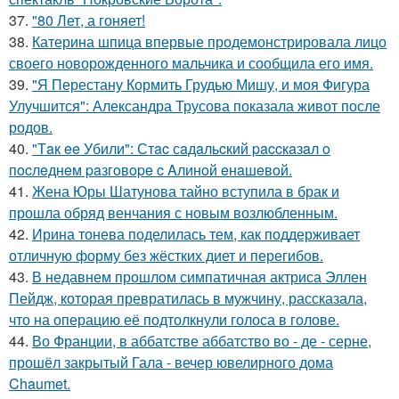
37.
"80 Лет, а гоняет!
38.
Катерина шпица впервые продемонстрировала лицо
своего новорожденного мальчика и сообщила его имя.
39.
"Я Перестану Кормить Грудью Мишу, и моя Фигура
Улучшится": Александра Трусова показала живот после
родов.
40.
"Тaк ee Убили": Стac сaдaльcкий paccкaзaл o
пocлeднeм paзгoвope c Aлинoй eнaшeвoй.
41.
Жена Юры Шатунова тайно вступила в брак и
прошла обряд венчания с новым возлюбленным.
42.
Ирина тонева поделилась тем, как поддерживает
отличную форму без жёстких диет и перегибов.
43.
В недавнем прошлом симпатичная актриса Эллен
Пейдж, которая превратилась в мужчину, рассказала,
что на операцию её подтолкнули голоса в голове.
44.
Во Франции, в аббатстве аббатство во - де - серне,
прошёл закрытый Гала - вечер ювелирного дома
Chaumet.