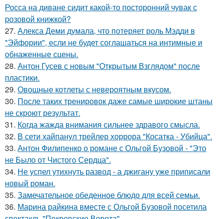
Росса на диване сидит какой-то посторонний чувак с
розовой книжкой?
27.
Алекса Деми думала, что потеряет роль Мэдди в
"Эйфории", если не будет соглашаться на интимные и
обнаженные сцены.
28.
Антон Гусев с новым "Открытым Взглядом" после
пластики.
29.
Овощные котлеты с невероятным вкусом.
30.
После таких тренировок даже самые широкие штаны
не скроют результат.
31.
Когда жажда внимания сильнее здравого смысла.
32.
В сети хайпанул трейлер хоррора "Косатка - Убийца".
33.
Антон Филипенко о романе с Ольгой Бузовой - "Это
не Было от Чистого Сердца".
34.
Не успел утихнуть развод - а джигану уже приписали
новый роман.
35.
Замечательное обеденное блюдо для всей семьи.
36.
Марина райкина вместе с Ольгой Бузовой посетила
спектакль "Покровские Ворота".