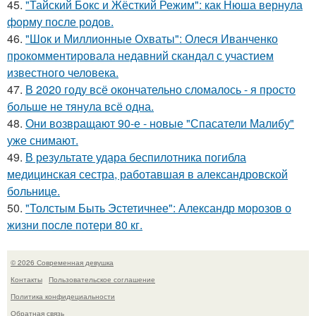
45.
"Тайский Бокс и Жёсткий Режим": как Нюша вернула
форму после родов.
46.
"Шок и Миллионные Охваты": Олеся Иванченко
прокомментировала недавний скандал с участием
известного человека.
47.
В 2020 году всё окончательно сломалось - я просто
больше не тянула всё одна.
48.
Они возвращают 90-е - новые "Спасатели Малибу"
уже снимают.
49.
В результате удара беспилотника погибла
медицинская сестра, работавшая в александровской
больнице.
50.
"Толстым Быть Эстетичнее": Александр морозов о
жизни после потери 80 кг.
© 2026 Современная девушка
Контакты
Пользовательское соглашение
Политика конфидециальности
Обратная связь