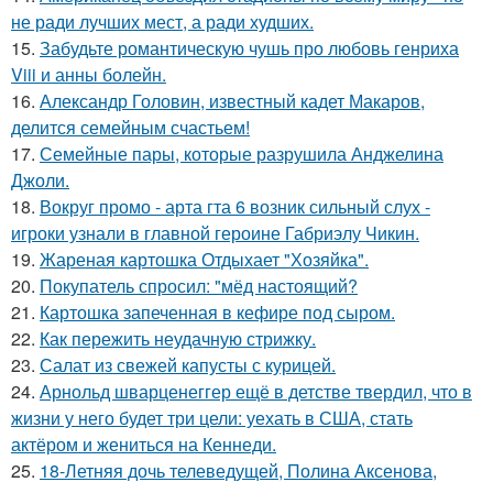
не ради лучших мест, а ради худших.
15.
Забудьте романтическую чушь про любовь генриха
Viii и анны болейн.
16.
Александр Головин, известный кадет Макаров,
делится семейным счастьем!
17.
Семейные пары, которые разрушила Анджелина
Джоли.
18.
Вокруг промо - арта гта 6 возник сильный слух -
игроки узнали в главной героине Габриэлу Чикин.
19.
Жареная картошка Отдыхает "Хозяйка".
20.
Покупатель спросил: "мёд настоящий?
21.
Картошка запеченная в кефире под сыром.
22.
Как пережить неудачную стрижку.
23.
Салат из свежей капусты с курицей.
24.
Арнольд шварценеггер ещё в детстве твердил, что в
жизни у него будет три цели: уехать в США, стать
актёром и жениться на Кеннеди.
25.
18-Летняя дочь телеведущей, Полина Аксенова,