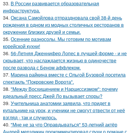
33.
В России развивается образовательная
инфраструктура.
34.
Оксана Самойлова отпраздновала свой 38-й день
рождения в одном из модных столичных ресторанов в
окружении близких друзей и семьи.
35.
Осенние разносолы. Мы готовим по мотивам
корейской кухни!
36.
56-Летняя Дженнифер Лопес в лучшей форме - и не
скрывает, что наслаждается жизнью в одиночестве
после развода с Беном аффлеком.
37.
Марина райкина вместе с Ольгой Бузовой посетила
спектакль "Покровские Ворота".
38.
"Между Восхищением и Нарциссизмом": почему
идеальный пресс Джей Ло вызывает споры?
39.
Учительница анатомии заявила, что придет в
купальнике на урок, и ученики не смогут отвести от неё
взгляд - так и случилось.
40.
"Мне не за что Оправдываться" 53-летний актёр
Андрей мерзликин прокомментировал слухи о романе с