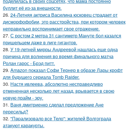
поделилась в своих соцсетях, что мама постоянно
буллит её из-за внешности.
26.
24-Летняя актриса Василина юсковец страдает от
дисморфофобии, это расстройства, при котором человек
неправильно воспринимает свое отражение.
27.
С ростом 2 метра 31 сантиметр Мануте бол казался
пришельцем даже в лиге гигантов.
28.
У 19-летней мирры Андреевой нашлась еще одна
причина для волнения во время финального матча
Ролан гарос - Брэд питт.
29.
Amazon показал Софи Тернер в образе Лары крофт
для будущего сериала Tomb Raider.
30.
Настя ивлеева, абсолютно несправедливо
отмененная несколько лет назад, врывается в свою
новую прайм - эру.
31.
Ваня дмитриенко сделал предложение Ане
пересильд?
32.
"Пapализовало все Тело": жителей Волгограда
атакуют каракурты.