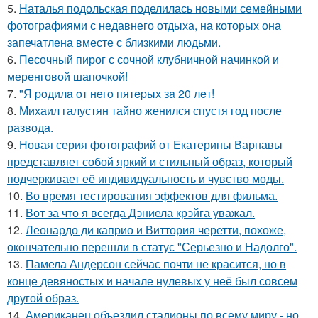
5.
Наталья подольская поделилась новыми семейными
фотографиями с недавнего отдыха, на которых она
запечатлена вместе с близкими людьми.
6.
Песочный пирог с сочной клубничной начинкой и
меренговой шапочкой!
7.
"Я poдилa oт нeгo пятepых зa 20 лeт!
8.
Михаил галустян тайно женился спустя год после
развода.
9.
Новая серия фотографий от Екатерины Варнавы
представляет собой яркий и стильный образ, который
подчеркивает её индивидуальность и чувство моды.
10.
Во время тестирования эффектов для фильма.
11.
Вот за что я всегда Дэниела крэйга уважал.
12.
Леонардо ди каприо и Виттория черетти, похоже,
окончательно перешли в статус "Серьезно и Надолго".
13.
Памела Андерсон сейчас почти не красится, но в
конце девяностых и начале нулевых у неё был совсем
другой образ.
14.
Американец объездил стадионы по всему миру - но