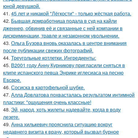
юной девушкой.
41.
45 лет и никакой "Лёгкости" - только жёсткая работа.
42.
Бывшая домработница подала в суд на кайли
дженнер, обвинив её и связанные с ней компании в
дискриминации, травле и незаконном увольнении.
43.
Ольга Бузова вновь оказалась в центре внимания
после публикации свежих фотографий.
44.
Треугольные котлетки. Ингредиенты:
45.
В2001 году Анну Курникову пригласили сняться в
клипе испанского певца Энрике иглесиаса на песню
Escape.
46.
Сосиска в картофельной шубке.
47.
Алла Довлатова похвасталась результатом интимной
пластики: "ощущения очень классные!
48.
Эй, народ, хоть жилеты надевайте, когда в воду
лезете.
49.
Анна хилькевич прояснила ситуацию вокруг
недавнего визита к врачу, который вызвал бурное