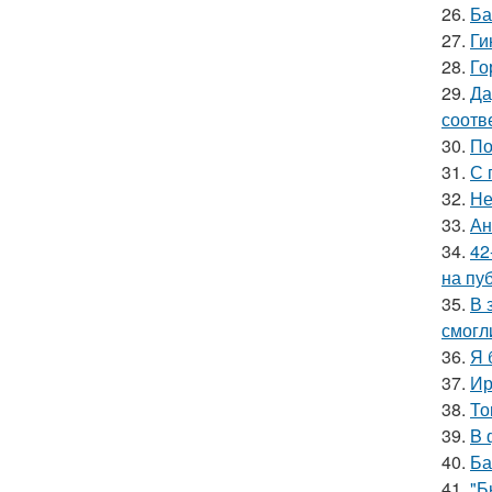
26.
Ба
27.
Ги
28.
Го
29.
Да
соотв
30.
По
31.
С 
32.
Не
33.
Ан
34.
42
на пу
35.
В 
смогл
36.
Я 
37.
Ир
38.
То
39.
B 
40.
Ба
41.
"Б