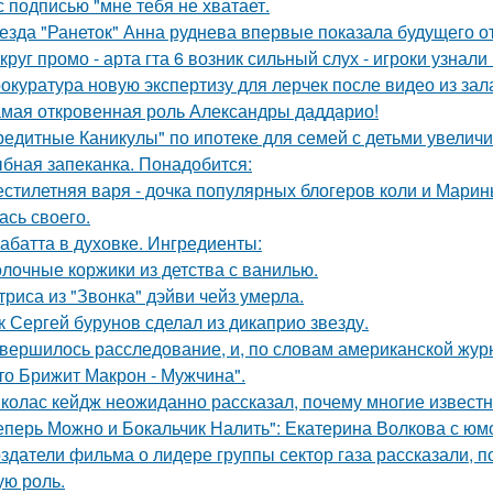
с подписью "мне тебя не хватает.
езда "Ранеток" Анна руднева впервые показала будущего от
круг промо - арта гта 6 возник сильный слух - игроки узнал
окуратура новую экспертизу для лерчек после видео из зал
мая откровенная роль Александры даддарио!
редитные Каникулы" по ипотеке для семей с детьми увеличи
бная запеканка. Понадобится:
стилетняя варя - дочка популярных блогеров коли и Марины
ась своего.
абатта в духовке. Ингредиенты:
лочные коржики из детства с ванилью.
триса из "Звонка" дэйви чейз умерла.
к Сергей бурунов сделал из дикаприо звезду.
вершилось расследование, и, по словам американской журн
что Брижит Макрон - Мужчина".
колас кейдж неожиданно рассказал, почему многие известн
еперь Можно и Бокальчик Налить": Екатерина Волкова с юм
здатели фильма о лидере группы сектор газа рассказали, 
ую роль.