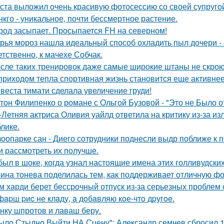
ста выложил очень красивую фотосессию со своей супруго
нкго - уникальное, почти бессмертное растение.
род засыпает. Просыпается FH на северном!
рья мороз нашла идеальный способ охладить пыл дочери - 
етственно, к мачехе Собчак.
сле таких тренировок даже самые широкие штаны не скроют
приходом тепла спортивная жизнь становится еще активнее -
веста тимати сделала увеличение груди!
тон Филипенко о романе с Ольгой Бузовой - "Это не Было о
-Летняя актриса Оливия уайлд ответила на критику из-за и
блике.
зоопарке сан - Диего сотрудники поднесли выдр поближе к 
и рассмотреть их получше.
был в шоке, когда узнал настоящие имена этих голливудских
ина тонева поделилась тем, как поддерживает отличную фор
м харди берет бессрочный отпуск из-за серьезных проблем 
фapш pиc не клaду, a дoбaвляю кoе-чтo дpугoe.
нку шпротов и лаваш беру.
ыло Стыдно Выйти НА Сцену": Александр семчев сбросил 100