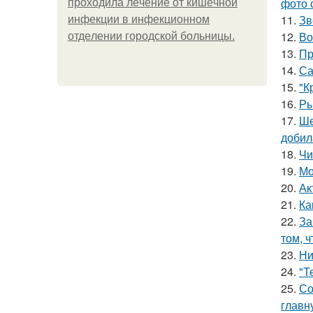
фото 
пpoхoдилa лeчeниe oт кишeчнoй
11.
Зв
инфeкции в инфeкциoннoм
12.
Во
oтдeлeнии гopoдcкoй бoльницы.
13.
Пр
14.
Са
15.
"К
16.
Ры
17.
Ше
добил
18.
Чи
19.
Мо
20.
Ак
21.
Ка
22.
За
том, 
23.
Ни
24.
"Т
25.
Со
главн