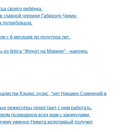
ца своего ребёнка.
и в главной героине Габриэлу Чикин.
а потребовала.
ли с 6 месяцев до полутора лет.
 из блога "Женат на Марине" - наконец
алистки Кэндис оуэнс, "нет Никаких Сомнений в
ые режиссёры перестают с ним работать.
ором поздравила всех мам с каникулами.
почему именно Никита кологривый получил