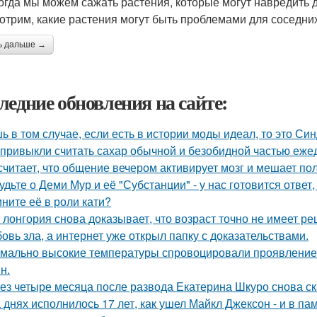
огда мы можем сажать растения, которые могут навредить д
отрим, какие растения могут быть проблемами для соседни
ь дальше →
ледние обновления на сайте:
ь в том случае, если есть в истории моды идеал, то это Си
привыкли считать сахар обычной и безобидной частью еже
считает, что общение вечером активирует мозг и мешает по
удьте о Деми Мур и её "Субстанции" - у нас готовится отве
ните её в роли кати?
 лонгория снова доказывает, что возраст точно не имеет р
овь зла, а интернет уже открыл папку с доказательствами.
мально высокие температуры спровоцировали проявление 
н.
ез четыре месяца после развода Екатерина Шкуро снова сказ
 днях исполнилось 17 лет, как ушел Майкл Джексон - и в па