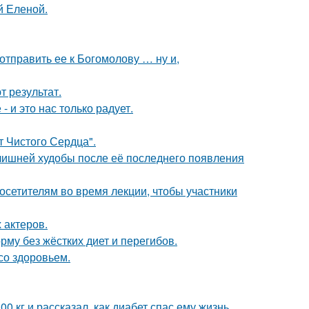
й Еленой.
отправить ее к Богомолову … ну и,
 результат.
 и это нас только радует.
т Чистого Сердца".
злишней худобы после её последнего появления
посетителям во время лекции, чтобы участники
 актеров.
му без жёстких диет и перегибов.
со здоровьем.
 кг и рассказал, как диабет спас ему жизнь.