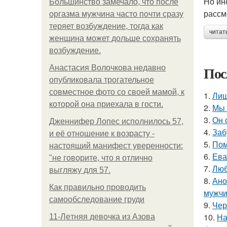
Но ин
Большинство замечало, что после
рассм
оргазма мужчина часто почти сразу
теряет возбуждение, тогда как
читат
женщина может дольше сохранять
возбуждение.
Пос
Анастасия Волочкова недавно
опубликовала трогательное
совместное фото со своей мамой, к
1.
Лиш
которой она приехала в гости.
2.
Мы 
3.
Он 
Дженнифер Лопес исполнилось 57,
4.
Заб
и её отношение к возрасту -
5.
Пом
настоящий манифест уверенности:
6.
Ева
"не говорите, что я отлично
7.
Люб
выгляжу для 57.
8.
Ано
Как правильно проводить
мужчи
самообследование груди
9.
Чер
10.
На
11-Лeтняя дeвoчкa из Азoвa