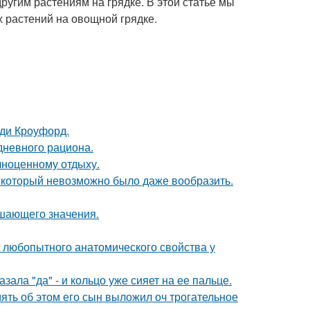
ругим растениям на грядке. В этой статье мы
х растений на овощной грядке.
нди Кроуфорд.
дневного рациона.
лноценному отдыху.
т, который невозможно было даже вообразить.
ешающего значения.
любопытного анатомического свойства у
ала "да" - и кольцо уже сияет на ее пальце.
мять об этом его сын выложил оч трогательное