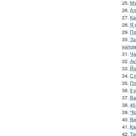
25.
Мэ
26.
Ал
27.
Ка
28.
Я 
29.
По
30.
За
напом
31.
Ча
32.
Ак
33.
Йо
34.
Сл
35.
По
36.
5 
37.
Ва
38.
45
39.
"К
40.
Ви
41.
Ка
42.
Та