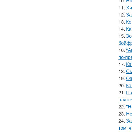
10.
Но
11.
Хи
12.
За
13.
Ко
14.
Ка
15.
Зо
бойфр
16.
"А
по-пр
17.
Ка
18.
Сы
19.
Оп
20.
Ка
21.
Па
пляже
22.
"Н
23.
Не
24.
За
том, 