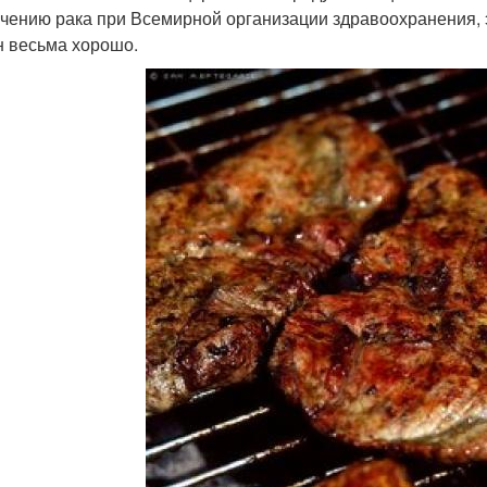
учению рака при Всемирной организации здравоохранения, 
н весьма хорошо.