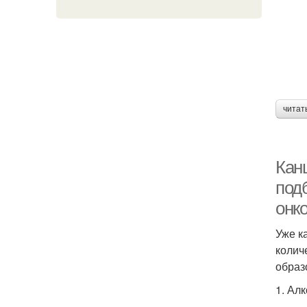
читат
Кан
под
онко
Уже к
колич
образ
1. Ал