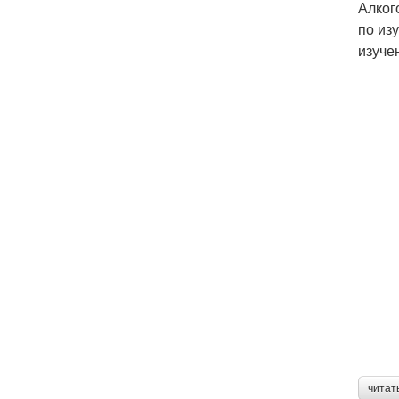
Алког
по из
изуче
читат