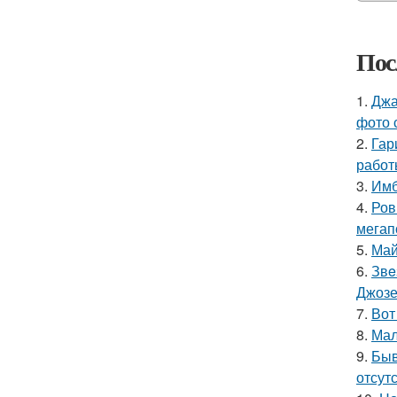
Пос
1.
Джа
фото 
2.
Гар
работ
3.
Имб
4.
Ров
мегап
5.
Май
6.
Звe
Джоз
7.
Вот
8.
Мал
9.
Быв
отсутс