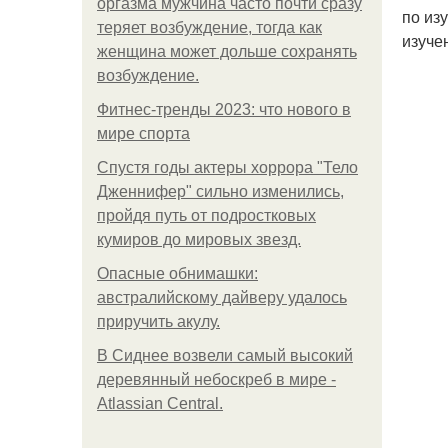
оргазма мужчина часто почти сразу
по из
теряет возбуждение, тогда как
изуче
женщина может дольше сохранять
возбуждение.
Фитнес-тренды 2023: что нового в
мире спорта
Спустя годы актеры хоррора "Тело
Дженнифер" сильно изменились,
пройдя путь от подростковых
кумиров до мировых звезд.
Опасные обнимашки:
австралийскому дайверу удалось
приручить акулу.
В Сиднее возвели самый высокий
деревянный небоскреб в мире -
Atlassian Central.