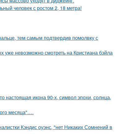
исы массово уходят в диджеинг.
ный человек с ростом 2, 18 метра!
пальце, тем самым подтвердив помолвку с
ых уже невозможно смотреть на Кристиана бэйла
то настоящая икона 90-х, символ эпохи, солнца,
вого месяца"….
алистки Кэндис оуэнс, "нет Никаких Сомнений в