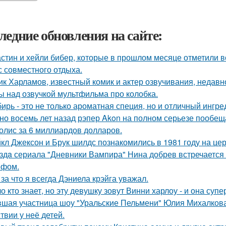
ледние обновления на сайте:
стин и хейли бибер, которые в прошлом месяце отметили 
с совместного отдыха.
ик Харламов, известный комик и актер озвучивания, недавн
ы над озвучкой мультфильма про колобка.
ирь - это не только ароматная специя, но и отличный ингре
но восемь лет назад рэпер Akon на полном серьезе пообе
олис за 6 миллиардов долларов.
кл Джексон и Брук шилдс познакомились в 1981 году на це
здa сериала "Дневники Вампира" Нина добрев встречается
ефом.
 за что я всегда Дэниела крэйга уважал.
о кто знает, но эту девушку зовут Винни харлоу - и она суп
шая участница шоу "Уральские Пельмени" Юлия Михалкова
твии у неё детей.