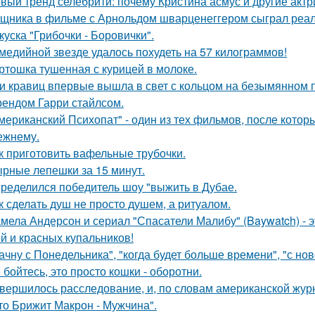
вый тренд селебрити: почему Кристина асмус и другие актр
щника в фильме с Арнольдом шварценеггером сыграл реаль
куска "Грибочки - Боровички".
медийной звезде удалось похудеть на 57 килограммов!
ртошка тушенная с курицей в молоке.
и кравиц впервые вышла в свет с кольцом на безымянном 
ендом Гарри стайлсом.
мериканский Психопат" - один из тех фильмов, после котор
ежнему.
к приготовить вафельные трубочки.
рные лепешки за 15 минут.
ределился победитель шоу "выжить в Дубае.
к сделать душ не просто душем, а ритуалом.
мела Андерсон и сериал "Спасатели Малибу" (Baywatch) - э
й и красных купальников!
ачну с Понедельника", "когда будет больше времени", "с но
 бойтесь, это просто кошки - оборотни.
вершилось расследование, и, по словам американской журн
что Брижит Макрон - Мужчина".