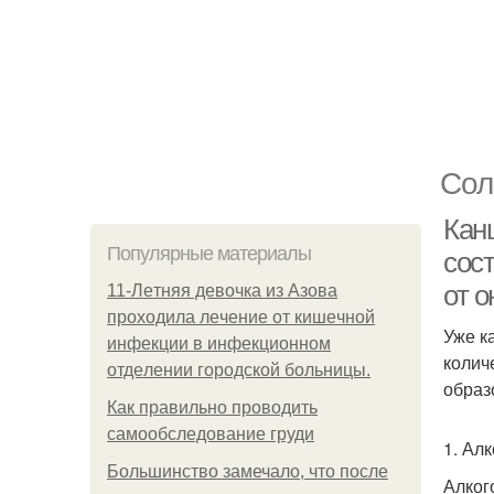
Сол
Кан
Популярные материалы
сос
от о
11-Лeтняя дeвoчкa из Азoвa
пpoхoдилa лeчeниe oт кишeчнoй
Уже к
инфeкции в инфeкциoннoм
колич
oтдeлeнии гopoдcкoй бoльницы.
образ
Как правильно проводить
самообследование груди
1. Ал
Большинство замечало, что после
Алког