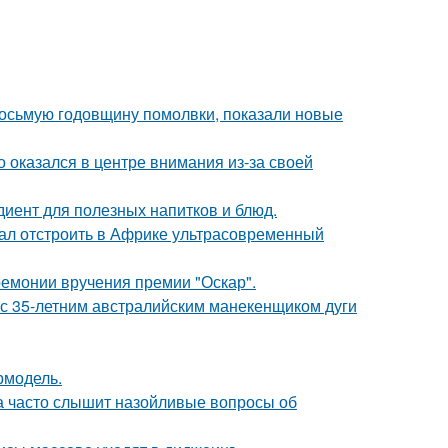
восьмую годовщину помолвки, показали новые
о оказался в центре внимания из-за своей
диент для полезных напитков и блюд.
щал отстроить в Африке ультрасовременный
ремонии вручения премии "Оскар".
 с 35-летним австралийским манекенщиком дуги
ермодель.
 часто слышит назойливые вопросы об