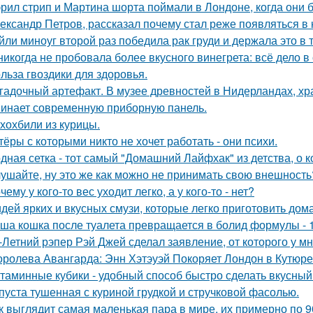
рил стрип и Мартина шорта поймали в Лондоне, когда они 
ександр Петров, рассказал почему стал реже появляться в к
йли миноуг второй раз победила рак груди и держала это в т
никогда не пробовала более вкусного винегрета: всё дело в
льза гвоздики для здоровья.
гадочный артефакт. В музее древностей в Нидерландах, хр
инает современную приборную панель.
хохбили из курицы.
тёры с которыми никто не хочет работать - они психи.
дная сетка - тот самый "Домашний Лайфхак" из детства, о 
ушайте, ну это же как можно не принимать свою внешность
чему у кого-то вес уходит легко, а у кого-то - нет?
идей ярких и вкусных смузи, которые легко приготовить дома
ша кошка после туалета превращается в болид формулы - 
-Летний рэпер Рэй Джей сделал заявление, от которого у мн
оролева Авангарда: Энн Хэтэуэй Покоряет Лондон в Кутюре о
таминные кубики - удобный способ быстро сделать вкусный
пуста тушенная с куриной грудкой и стручковой фасолью.
к выглядит самая маленькая пара в мире, их примерно по 9