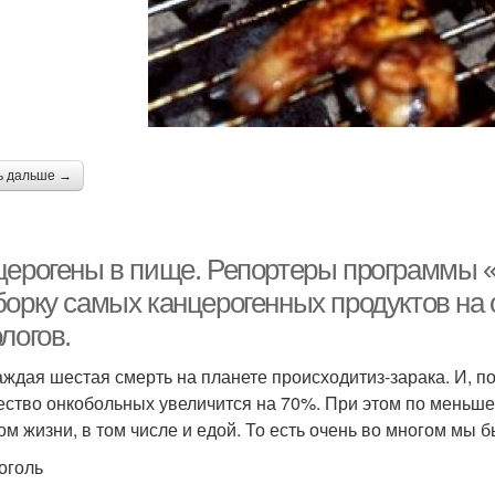
ь дальше →
церогены в пище. Репортеры программы «
борку самых канцерогенных продуктов на 
логов.
аждая шестая смерть на планете происходитиз-зарака. И, п
ество онкобольных увеличится на 70%. При этом по меньше
ом жизни, в том числе и едой. То есть очень во многом мы
коголь