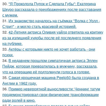
30.
"Я Проколола Пупок и Сделала Губы": Екатерина
Шкуро рассказала о преображениях после расставания
с мужем.
31.
Их знакомство началось на съёмках "Волка с Уолл -
Стрит" - и могло стать красивой историей.
32.
42-Летняя актриса Оливия уайлд ответила на критику
из-за излишней худобы после её последнего появления
на публике.
33.
Актёры с которыми никто не хочет работать - они
психи.
34.
В недавнем прошлом симпатичная актриса Эллен
Пейдж, которая превратилась в мужчину, рассказала,
что на операцию её подтолкнули голоса в голове.
35.
Самая крошечная машинa Peelp50 была созданa в
Англии в 1962 году.
36.
Пример невероятной выносливости: Ченнинг татум
продемонстрировал свои физические трансформации
ради ролей в кино.
37.
Бывшая домработница подала в суд на кайли