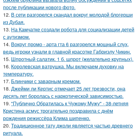
после публикации нового фото.
12.
В сети разгорелся скандал вокруг молодой блогерши
из Дубая.
13.
На Камчатке создали робота для социализации детей
с аутизмом.
14.
Вокруг промо - арта гта 6 разгорелся мощный слух,
ведь игроки узнали в главной красотке Габриэлу Чикин.
15.
Шпротный салатик. 1 б. шпрот (желательно крупных).
16.
Королевская ватрушка. Мы включаем духовку на
температуру.
17.
Блинчики с заварным кремом.
18.
Джейми ли Кертис отмечает 25 лет трезвости, она
десять лет боролась с наркотической зависимостью.
19.
"Публично Обратилась к Чужому Мужу" - 38-летняя
Кристина асмус трогательно поздравила с днём
рождения режиссёра Клима шипенко.
20.
Традиционное тату джоли является частью древнего
ритуала.