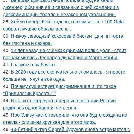
дженнер, обвинив её и связанные с ней компании в
дискриминации, травле и незаконном увольнении.
38.
Хейли бибер, Кейт хадсон, бэкхэмы: Time 100 Gala
собрал лучшие образы весны.
39.
Низкоуглеводный кокосовый бисквит для пп торта,
без глютена и сахара.
40.
12 лет назад на съёмках фильма волк с уолл - стрит
познакомились Леонардо ди каприо и Марго Робби.
41.
Глазунья в кабачках.
42.
В 2020 году всё окончательно сломалось - я просто
больше не тянула всё одна.
43.
Почему существует дискриминация и что такое
"Привилегии Красоты"?
44.
В Санкт-петербурге впервые в истории России
родилась однояйцевая четверня.
45.
Про Элизу часто говорили, что она будто создана из
стекла - слишком хрупкая для этого мира.
46.
48-Летний актер Сергей бурунов снова встречается с