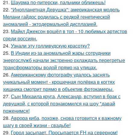
21.
Шаурма по-питерски, пальчики оближешь!
22.
"Инопланетная Девушка": американская модель
Мелани гайдос родилась с редкой генетической
аномалией - эктодермальной дисплазией.
23.
Майкл Джексон вошёл в топ - 10 любимых артистов
среди россиян.
24.
Узнали эту голливудскую красотку?
25.
В Индии из-за аномальной жары сотрудники
энергослужб начали экстренно охлаждать перегретые
трансформаторы водой прямо на улицах.
26.
Американскому фотографу удалось заснять
уникальный момент - крошечная полёвка в когтях
хищника смотрит прямо в объектив фотокамеры.
27.
Сын Михаила круга, Александр, вступил в брак с
девушкой, с которой познакомился на шоу "давай
поженимся!
28.
Аврора киба, похоже, снова готовится к важному
шагу в своей жизни - свадьбе!
29.
Город засыпает. Просыпается FH на северном!