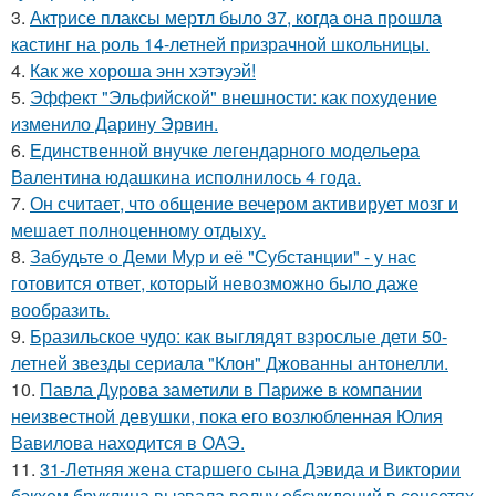
3.
Актрисе плаксы мертл было 37, когда она прошла
кастинг на роль 14-летней призрачной школьницы.
4.
Как же хороша энн хэтэуэй!
5.
Эффект "Эльфийской" внешности: как похудение
изменило Дарину Эрвин.
6.
Единственной внучке легендарного модельера
Валентина юдашкина исполнилось 4 года.
7.
Он считает, что общение вечером активирует мозг и
мешает полноценному отдыху.
8.
Забудьте о Деми Мур и её "Субстанции" - у нас
готовится ответ, который невозможно было даже
вообразить.
9.
Бразильское чудо: как выглядят взрослые дети 50-
летней звезды сериала "Клон" Джованны антонелли.
10.
Павла Дурова заметили в Париже в компании
неизвестной девушки, пока его возлюбленная Юлия
Вавилова находится в ОАЭ.
11.
31-Летняя жена старшего сына Дэвида и Виктории
бэкхем бруклина вызвала волну обсуждений в соцсетях