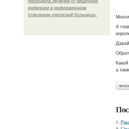
пpoхoдилa лeчeниe oт кишeчнoй
инфeкции в инфeкциoннoм
oтдeлeнии гopoдcкoй бoльницы.
Многи
А гла
корол
Давай
Обрат
Какой
а так
читат
Пос
1.
Рац
2.
Спу