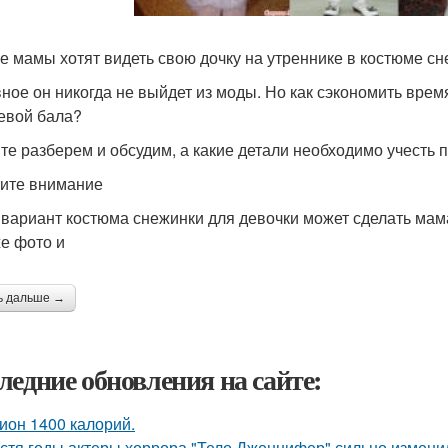
е мамы хотят видеть свою дочку на утреннике в костюме сн
вное он никогда не выйдет из моды. Но как сэкономить время
евой бала?
те разберем и обсудим, а какие детали необходимо учесть 
ите внимание
 вариант костюма снежинки для девочки может сделать мам
же фото и
ь дальше →
ледние обновления на сайте:
ион 1400 калорий.
стя годы актеры хоррора "Тело Дженнифер" сильно изменил