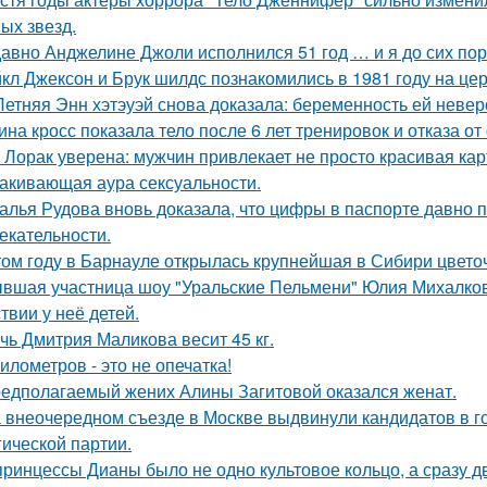
ых звезд.
авно Анджелине Джоли исполнился 51 год … и я до сих пор 
кл Джексон и Брук шилдс познакомились в 1981 году на це
Летняя Энн хэтэуэй снова доказала: беременность ей невер
ина кросс показала тело после 6 лет тренировок и отказа о
 Лорак уверена: мужчин привлекает не просто красивая карт
акивающая аура сексуальности.
алья Рудова вновь доказала, что цифры в паспорте давно 
екательности.
том году в Барнауле открылась крупнейшая в Сибири цвето
вшая участница шоу "Уральские Пельмени" Юлия Михалков
твии у неё детей.
чь Дмитрия Маликова весит 45 кг.
километров - это не опечатка!
едполагаемый жених Алины Загитовой оказался женат.
 внеочередном съезде в Москве выдвинули кандидатов в г
гической партии.
принцессы Дианы было не одно культовое кольцо, а сразу д