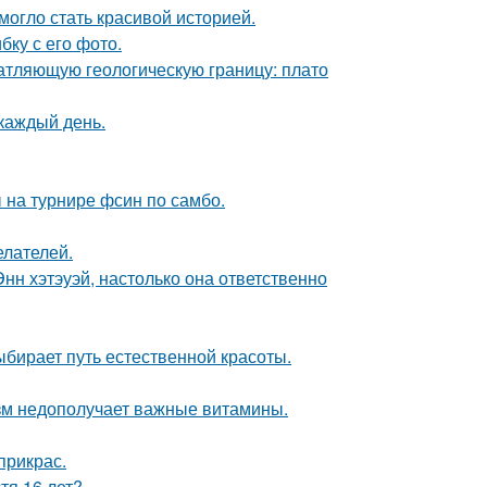
 могло стать красивой историей.
ку с его фото.
атляющую геологическую границу: плато
 каждый день.
 на турнире фсин по самбо.
елателей.
нн хэтэуэй, настолько она ответственно
ыбирает путь естественной красоты.
низм недополучает важные витамины.
прикрас.
тя 16 лет?