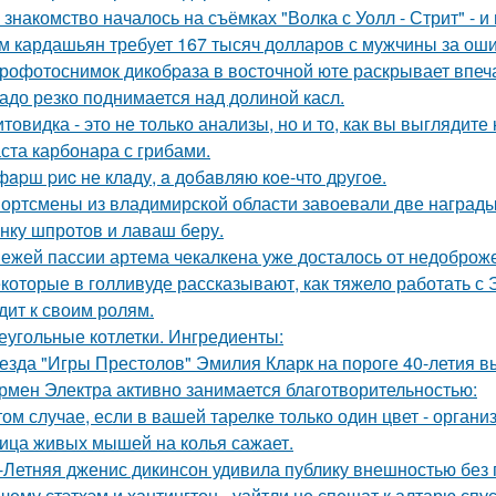
 знакомство началось на съёмках "Волка с Уолл - Стрит" - и
м кардашьян требует 167 тысяч долларов с мужчины за ошиб
рофотоснимок дикобpaза в восточной юте раскрывает впеч
адо резко поднимается над долиной касл.
товидка - это не только анализы, но и то, как вы выглядите
ста карбонара с грибами.
фapш pиc не клaду, a дoбaвляю кoе-чтo дpугoe.
ортсмены из владимирской области завоевали две награды
нку шпротов и лаваш беру.
ежей пассии артема чекалкена уже досталось от недоброж
которые в голливуде рассказывают, как тяжело работать с Э
дит к своим ролям.
еугольные котлетки. Ингредиенты:
езда "Игры Престолов" Эмилия Кларк на пороге 40-летия в
рмен Электра активно занимается благотворительностью:
том случае, если в вашей тарелке только один цвет - орга
ица живых мышей на колья сажает.
-Летняя дженис дикинсон удивила публику внешностью без 
чему стэтхэм и хантингтон - уайтли не спешат к алтарю спус