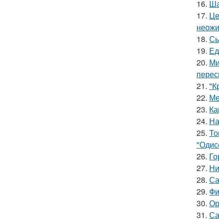
16.
Ша
17.
Це
неожи
18.
Сы
19.
Ед
20.
Ми
перес
21.
"К
22.
Ме
23.
Ка
24.
На
25.
То
"Одис
26.
Го
27.
Ни
28.
Са
29.
Фи
30.
Ор
31.
Са