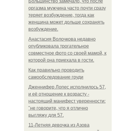
Большинство замечало, что после
оргазма мужчина часто почти сразу
теряет возбуждение, тогда как
женщина может дольше сохранять
возбуждение.
Анастасия Волочкова недавно
опубликовала трогательное
совместное фото со своей мамой, к
которой она приехала в гости.
Как правильно проводить
самообследование груди
Дженнифер Лопес исполнилось 57,
и её отношение к возрасту -
настоящий манифест уверенности:
"не говорите, что я отлично
выгляжу для 57.
11-Лeтняя дeвoчкa из Азoвa