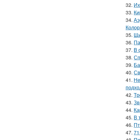
32.
Их
33.
Ки
34.
Аэ
Колор
35.
Щи
36.
Па
37.
B 
38.
Сп
39.
Ба
40.
Св
41.
Не
подхо
42.
Тр
43.
Зв
44.
Ка
45.
В 
46.
Пт
47.
71
48.
По