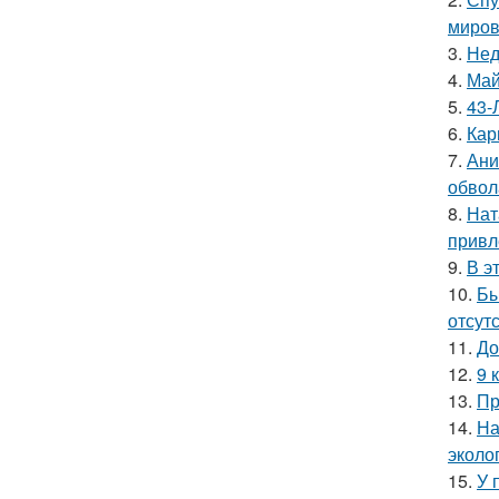
миров
3.
Нед
4.
Май
5.
43-
6.
Кар
7.
Ани
обвол
8.
Нат
привл
9.
В э
10.
Бы
отсутс
11.
До
12.
9 
13.
Пр
14.
На
эколо
15.
У 