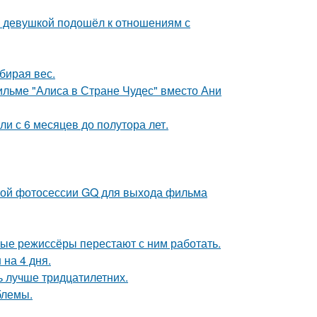
й девушкой подошёл к отношениям с
бирая вес.
ильме "Алиса в Стране Чудес" вместо Ани
ли с 6 месяцев до полутора лет.
ьной фотосессии GQ для выхода фильма
ые режиссёры перестают с ним работать.
 на 4 дня.
ь лучше тридцатилетних.
блемы.