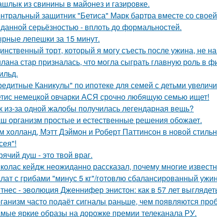
шлык из свинины в майонез и газировке.
нтральный защитник "Бетиса" Марк бартра вместе со свое
данной серьёзностью - вплоть до формальностей.
рные лепешки за 15 минут.
инственный торт, который я могу съесть после ужина, не на
лана стар призналась, что могла сыграть главную роль в ф
ильд.
редитные Каникулы" по ипотеке для семей с детьми увеличи
тис немецкой овчарки АСЯ срочно любящую семью ищет!
к из-за одной жалобы получилась легендарная вещь?
ш организм простые и естественные решения обожает.
м холланд, Мэтт Дэймон и Роберт Паттинсон в новой стил
сея"!
рячий душ - это твой враг.
колас кейдж неожиданно рассказал, почему многие известн
лат с грибами "минус 5 кг"/готовлю сбалансированный ужин
тнес - эволюция Дженнифер энистон: как в 57 лет выглядет
ганизм часто подаёт сигналы раньше, чем появляются про
мые яркие образы на дорожке премии телеканала РУ.