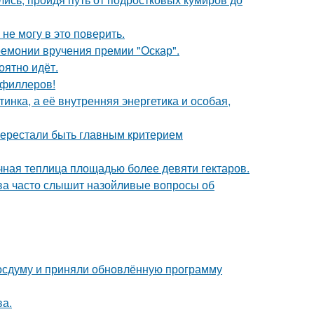
не могу в это поверить.
ремонии вручения премии "Оскар".
оятно идёт.
т филлеров!
инка, а её внутренняя энергетика и особая,
перестали быть главным критерием
чная теплица площадью более девяти гектаров.
а часто слышит назойливые вопросы об
осдуму и приняли обновлённую программу
ва.