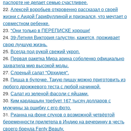
паспорте не делает семью счастливее.
22.
Алексей воробьев откровенно рассказал о своей
жизни с Аидой Гарифуллиной и признался, что мечтает о
совместном ребенке.
23.
"Они только в ПЕРЕПИСКЕ хороши!
24.
39-Летняя Виктория галустян, кажется, проживает
свою лучшую жизнь.
25.
Всегда под рукой свежий укроп.
26.
Первая ракетка Мира арина соболенко официально
захватила мир высокой моды.
27.
Слоеный салат "Орхидея".
28.
Пицца в булочке. Такую пиццу можно приготовить из
любого дрожжевого теста с любой начинкой.
29.
Салат из зеленой фасоли с яйцами.
30.
Ким кардашьян требует 167 тысяч долларов с
мужчины за ошибку с его фото.
31.
Рианна на фоне слухов о возможной четвёртой
беременности прилетела в Индию на вечеринку в честь
своего бренда Fenty Beauty.