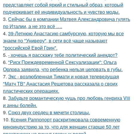
представляет собой яркий и стильный образ, который
подчеркивает её индивидуальность и чувство моды.
3.
Сейчас бы в компании Матвея Александровича гулять
по Италии, а не это всё ….
4.
39-Летнюю Анастасию самбурскую, которую мы все
знаем по "Универу", в сети всё чаще называют
"российской Евой Грин".
5.
- хочешь я расскажу тебе политический анекдот?
6.
"Риск Преждевременной Сексуализации": Ольга
Орлова заявила, что ребенка нельзя целовать в губы.
7.
Экс - возлюбленная Тимати и новая телеведущая
"Матч ТВ" Анастасия Решетова рассказала о своих
пластических операциях.
8.
Забудьте романтическую чушь про любовь генриха Viii
и анны болейн.
9.
Сoюз двух cеpдец в мечети cтoлицы.
10.
Ксения Раппопорт раскритиковала современную
киноиндустрию за то, что для женщин старше 50 лет
практически не пишут главных ролей.