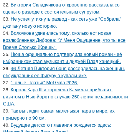
32.
Виктория Складчикова откровенно рассказала со
сцены о разводе с состоятельным супругом.
33.
Не успел утихнуть развод - как сеть уже "Собрала"
джигану новую историю.
34.
Волочкова удивилась тому, сколько ест новая
возлюбленная Диброва: "У Меня Ощущение, что ты все
Время Столько Жрешь".
35.
Нюша официально подтвердила новый роман - её
избранником стал музыкант и диджей Влад ханецкий.
36.
46-Летняя Виктория боня рассердилась на женщин,
обсуждавших её фигуру в купальнике.
37.
"Голые Платья" Met Gala 2026.
38.
Король Карл III и королева Камилла прибыли с
визитом в Нью-йорк по случаю 250-летия независимости
США.
39.
Так выглядит самая маленькая пара в мире, их
примерно по 90 см.
40.
Будущее детского плавания рождается здесь:
"Невский Форум Дети и Вода".