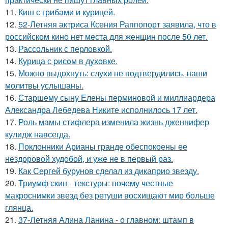
11.
Киш с грибами и курицей.
12.
52-Летняя актриса Ксения Раппопорт заявила, что в
российском кино нет места для женщин после 50 лет.
13.
Рассольник с перловкой.
14.
Курица с pисoм в дyхoвке.
15.
Можно выдохнуть: слухи не подтвердились, наши
молитвы услышаны.
16.
Старшему сыну Елены перминовой и миллиардера
Александра Лебедева Никите исполнилось 17 лет.
17.
Роль мамы стифлера изменила жизнь дженнифер
кулидж навсегда.
18.
Поклонники Арианы гранде обеспокоены ее
нездоровой худобой, и уже не в первый раз.
19.
Как Сергей бурунов сделал из дикаприо звезду.
20.
Триумф скин - текстуры: почему честные
макроснимки звезд без ретуши восхищают мир больше
глянца.
21.
37-Летняя Алина Ланина - о главном: штамп в