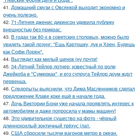
41.
Домашний смузи с Овсянкой выходит экономно и
очень полезно.
42.
71-Летняя дженис дикинсон удивила публику
внешностью без прикрас.
43.
В годах так 80-х в советских столовых, можно было
увидеть такой лозунг: "Ешь Картошку, лук и Хрен, Будешь
как Софи Лорен".
44.
Выглядит как милый щенок (ну почти!
45.
34-Летний Тейлор лотнер, известный по роли
Джейкоба в "Сумерках", и его супруга Тейлор доум ждут
первенца.
46.
Следопыты выяснили, что Дима Масленников сделал
предложение Клаве коке ещё в начале года.
47.
Дочь Виктории Бони уже начала проявлять интерес к
автомобилям и даже попросила у мамы машину!
48.
Это удивительное существо на фото - чёрный
длиннохохлый зонтичный трёхус (лат.
49.
США сбросили тысячи вагонов метро в океан.