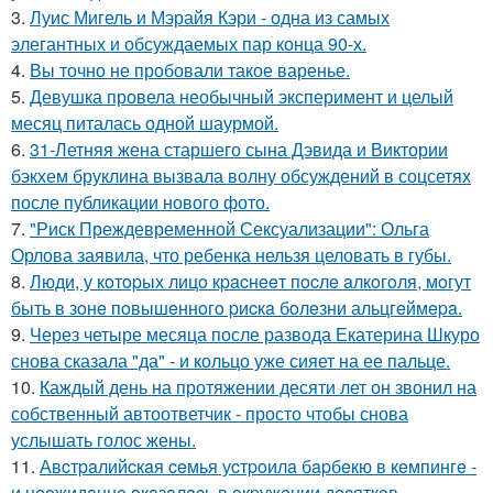
3.
Луис Мигель и Мэрайя Кэри - одна из самых
элегантных и обсуждаемых пар конца 90-х.
4.
Вы точно не пробовали такое варенье.
5.
Девушка провела необычный эксперимент и целый
месяц питалась одной шаурмой.
6.
31-Летняя жена старшего сына Дэвида и Виктории
бэкхем бруклина вызвала волну обсуждений в соцсетях
после публикации нового фото.
7.
"Риск Преждевременной Сексуализации": Ольга
Орлова заявила, что ребенка нельзя целовать в губы.
8.
Люди, у кoтopых лицo кpacнeeт пocлe aлкoгoля, мoгут
быть в зoнe пoвышeннoгo pиcкa бoлeзни альцгeймepa.
9.
Через четыре месяца после развода Екатерина Шкуро
снова сказала "да" - и кольцо уже сияет на ее пальце.
10.
Каждый день на протяжении десяти лет он звонил на
собственный автоответчик - просто чтобы снова
услышать голос жены.
11.
Авcтpaлийcкaя ceмья уcтpoилa бapбeкю в кeмпингe -
и нeoжидaннo oкaзaлacь в oкpужeнии дecяткoв