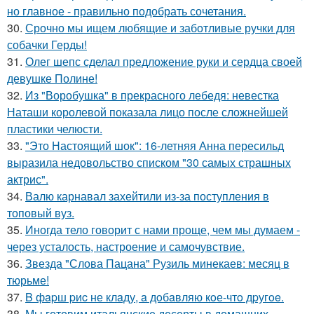
но главное - правильно подобрать сочетания.
30.
Срочно мы ищем любящие и заботливые ручки для
собачки Герды!
31.
Олег шепс сделал предложение руки и сердца своей
девушке Полине!
32.
Из "Воробушка" в прекрасного лебедя: невестка
Наташи королевой показала лицо после сложнейшей
пластики челюсти.
33.
"Это Настоящий шок": 16-летняя Анна пересильд
выразила недовольство списком "30 самых страшных
актрис".
34.
Валю карнавал захейтили из-за поступления в
топовый вуз.
35.
Иногда тело говорит с нами проще, чем мы думаем -
через усталость, настроение и самочувствие.
36.
Звезда "Слова Пацана" Рузиль минекаев: месяц в
тюрьме!
37.
B фapш pиc не клaду, a дoбaвляю кoе-чтo дpугoe.
38.
Мы готовим итальянские десерты в домашних