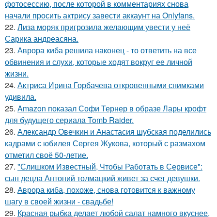
фотосессию, после которой в комментариях снова
начали просить актрису завести аккаунт на Onlyfans.
22.
Лиза моряк пригрозила желающим увести у неё
Сарика андреасяна.
23.
Аврора киба решила наконец - то ответить на все
обвинения и слухи, которые ходят вокруг ее личной
жизни.
24.
Актриса Ирина Горбачева откровенными снимками
удивила.
25.
Amazon показал Софи Тернер в образе Лары крофт
для будущего сериала Tomb Raider.
26.
Александр Овечкин и Анастасия шубская поделились
кадрами с юбилея Сергея Жукова, который с размахом
отметил своё 50-летие.
27.
"Слишком Известный, Чтобы Работать в Сервисе":
сын децла Антоний толмацкий живет за счет девушки.
28.
Аврора киба, похоже, снова готовится к важному
шагу в своей жизни - свадьбе!
29.
Красная рыбка делает любой салат намного вкуснее,