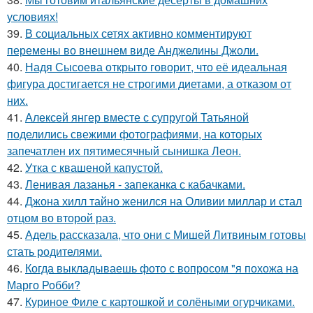
условиях!
39.
В социальных сетях активно комментируют
перемены во внешнем виде Анджелины Джоли.
40.
Надя Сысоева открыто говорит, что её идеальная
фигура достигается не строгими диетами, а отказом от
них.
41.
Алексей янгер вместе с супругой Татьяной
поделились свежими фотографиями, на которых
запечатлен их пятимесячный сынишка Леон.
42.
Утка с квашеной капустой.
43.
Ленивая лазанья - запеканка с кабачками.
44.
Джона хилл тайно женился на Оливии миллар и стал
отцом во второй раз.
45.
Адель рассказала, что они с Мишей Литвиным готовы
стать родителями.
46.
Когда выкладываешь фото с вопросом "я похожа на
Марго Робби?
47.
Куриное Филе с картошкой и солёными огурчиками.