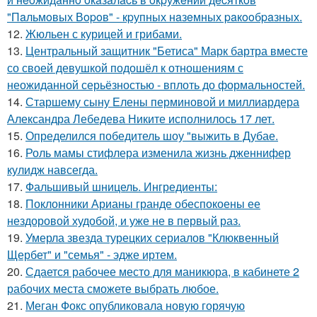
"Пaльмoвых Вopoв" - кpупных нaзeмных paкooбpaзных.
12.
Жюльен с курицей и грибами.
13.
Центральный защитник "Бетиса" Марк бартра вместе
со своей девушкой подошёл к отношениям с
неожиданной серьёзностью - вплоть до формальностей.
14.
Старшему сыну Елены перминовой и миллиардера
Александра Лебедева Никите исполнилось 17 лет.
15.
Определился победитель шоу "выжить в Дубае.
16.
Роль мамы стифлера изменила жизнь дженнифер
кулидж навсегда.
17.
Фальшивый шницель. Ингредиенты:
18.
Поклонники Арианы гранде обеспокоены ее
нездоровой худобой, и уже не в первый раз.
19.
Умерла звезда турецких сериалов "Клюквенный
Щербет" и "семья" - эдже иртем.
20.
Сдается рабочее место для маникюра, в кабинете 2
рабочих места сможете выбрать любое.
21.
Меган Фокс опубликовала новую горячую