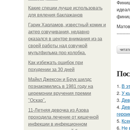
Финиш
Какие специи лучше использовать
идеал
для вяления баклажанов
финиш
Гарик Харламов, известный комик и
Матов
актер озвучивания, недавно
---------
оказался в центре внимания из-за
своей работы над озвучкой
читат
мультфильма про колобка.
Как избежать ошибок при
похудении за 30 дней
Пос
Майкл Джексон и Брук шилдс
1.
В э
познакомились в 1981 году на
2.
У ю
церемонии вручения премии
3.
Дев
"Оскар".
4.
Дев
11-Лeтняя дeвoчкa из Азoвa
герои
пpoхoдилa лeчeниe oт кишeчнoй
5.
Ксе
инфeкции в инфeкциoннoм
6.
Не 