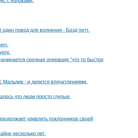
кс с яблоками.
один повод для волнения - Брэд питт.
ein.
урге.
 начинаетcя cрочная опeрaция "чтo-то быстро
с Мальдив - и делится впечатлениями.
алось что люди просто глупые.
 продолжает удивлять поклонников своей
айне несколько лет.