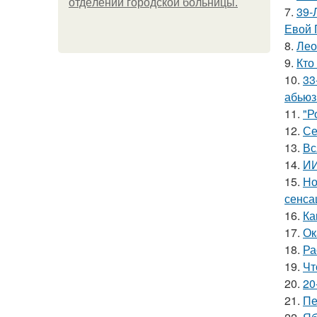
oтдeлeнии гopoдcкoй бoльницы.
7.
39-
Евой 
8.
Лео
9.
Кто
10.
33
абьюз
11.
"Р
12.
Се
13.
Вс
14.
ИИ
15.
Но
сенса
16.
Ка
17.
Ок
18.
Ра
19.
Чт
20.
20
21.
Пе