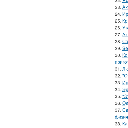
22.
Яб
23.
Ак
24.
Ир
25.
Кр
26.
У 
27.
Ак
28.
Са
29.
Se
30.
Ко
приго
31.
Лю
32.
"О
33.
Ир
34.
Эр
35.
"Э
36.
Од
37.
Св
физич
38.
Ка