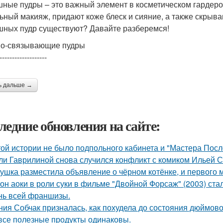
ные пудры – это важный элемент в косметическом гардер
ьный макияж, придают коже блеск и сияние, а также скрыва
ных пудр существуют? Давайте разберемся!
о-связывающие пудры
-------------------
ь дальше →
ледние обновления на сайте:
той истории не было подпольного кабинета и "Мастера Пос
ли Гаврилиной снова случился конфликт с комиком Ильей 
ушка разместила объявление о чёрном котёнке, и первого
он аоки в роли суки в фильме "Двойной Форсаж" (2003) ст
нь всей франшизы.
ния Собчак призналась, как похудела до состояния дюймово
все полезные продукты одинаковы.