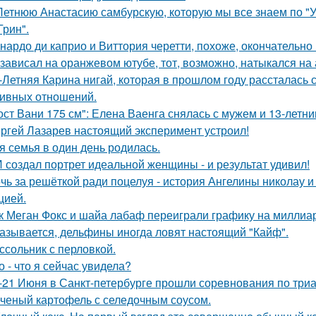
Летнюю Анастасию самбурскую, которую мы все знаем по "У
Грин".
нардо ди каприо и Виттория черетти, похоже, окончательно 
 зависал на оранжевом ютубе, тот, возможно, натыкался на
-Летняя Карина нигай, которая в прошлом году рассталась
ивных отношений.
ост Вани 175 см": Елена Ваенга снялась с мужем и 13-летн
ргей Лазарев настоящий эксперимент устроил!
я семья в один день родилась.
 создал портрет идеальной женщины - и результат удивил!
чь за решёткой ради поцелуя - история Ангелины николау и
цией.
к Меган Фокс и шайа лабаф переиграли графику на миллиар
азывается, дельфины иногда ловят настоящий "Кайф".
ссольник с перловкой.
о - что я сейчас увидела?
-21 Июня в Санкт-петербурге прошли соревнования по триа
ченый картофель с селедочным соусом.