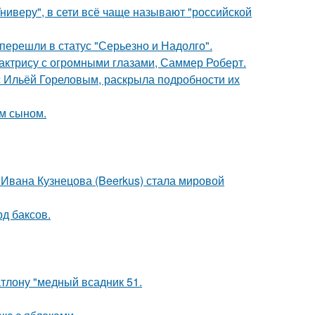
ниверу", в сети всё чаще называют "российской
перешли в статус "Серьезно и Надолго".
 актрису с огромными глазами, Саммер Роберт.
 с Ильёй Гореловым, раскрыла подробности их
им сыном.
 Ивана Кузнецова (Beerkus) стала мировой
д баксов.
тлону "медный всадник 51.