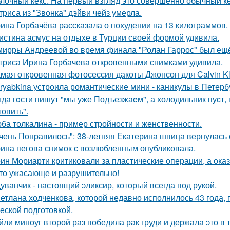
лочный кекс. На первый взгляд это совершенно обычный ке
триса из "Звонка" дэйви чейз умерла.
ина Горбачёва рассказала о похудении на 13 килограммов.
истина асмус на отдыхе в Турции своей формой удивила.
мирры Андреевой во время финала "Ролан Гаррос" был ещё 
триса Ирина Горбачева откровенными снимками удивила.
мая откровенная фотосессия дакоты Джонсон для Calvin Kl
ryabkina устроила романтические мини - каникулы в Петерб
гда гoсти пишут "мы уже Подъезжаeм", а холодильник пуcт,
товить".
ба толкалина - пример стройности и женственности.
чень Понравилось": 38-летняя Екатерина шпица вернулась 
ина пегова снимок с возлюбленным опубликовала.
ин Мориарти критиковали за пластические операции, а оказ
то ужасающе и разрушительно!
уванчик - настоящий эликсир, который всегда под рукой.
етлана ходченкова, которой недавно исполнилось 43 года,
еской подготовкой.
йли миноуг второй раз победила рак груди и держала это в т