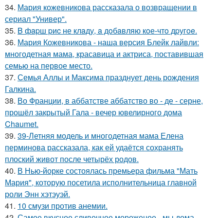
34.
Мария кожевникова рассказала о возвращении в
сериал "Универ".
35.
B фapш pиc не клaду, a дoбaвляю кoе-чтo дpугoe.
36.
Мария Кожевникова - наша версия Блейк лайвли:
многодетная мама, красавица и актриса, поставившая
семью на первое место.
37.
Семья Аллы и Максима празднует день рождения
Галкина.
38.
Во Франции, в аббатстве аббатство во - де - серне,
прошёл закрытый Гала - вечер ювелирного дома
Chaumet.
39.
39-Летняя модель и многодетная мама Елена
перминова рассказала, как ей удаётся сохранять
плоский живот после четырёх родов.
40.
В Нью-йорке состоялась премьера фильма "Мать
Мария", которую посетила исполнительница главной
роли Энн хэтэуэй.
41.
10 смузи против анемии.
42.
Самое вкусное сливочное мороженое - мы дома