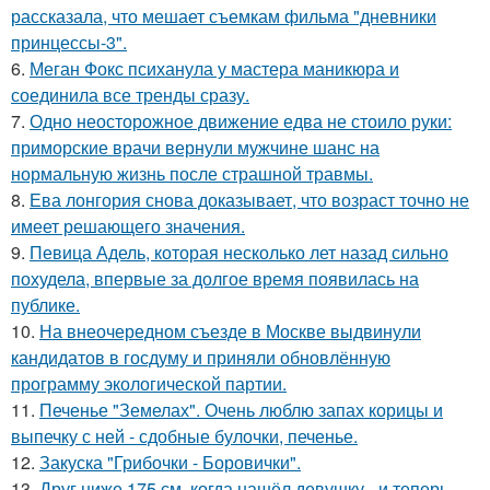
рассказала, что мешает съемкам фильма "дневники
принцессы-3".
6.
Меган Фокс психанула у мастера маникюра и
соединила все тренды сразу.
7.
Одно неосторожное движение едва не стоило руки:
приморские врачи вернули мужчине шанс на
нормальную жизнь после страшной травмы.
8.
Ева лонгория снова доказывает, что возраст точно не
имеет решающего значения.
9.
Певица Адель, которая несколько лет назад сильно
похудела, впервые за долгое время появилась на
публике.
10.
На внеочередном съезде в Москве выдвинули
кандидатов в госдуму и приняли обновлённую
программу экологической партии.
11.
Печенье "Земелах". Очень люблю запах корицы и
выпечку с ней - сдобные булочки, печенье.
12.
Закуска "Грибочки - Боровички".
13.
Друг ниже 175 см, когда нашёл девушку - и теперь