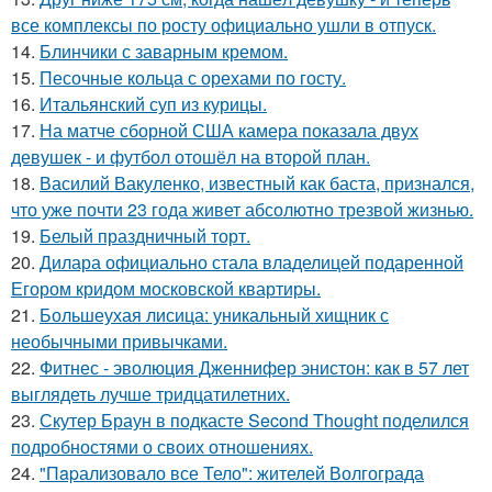
все комплексы по росту официально ушли в отпуск.
14.
Блинчики с заварным кремом.
15.
Песочные кольца с орехами по госту.
16.
Итальянский суп из курицы.
17.
На матче сборной США камера показала двух
девушек - и футбол отошёл на второй план.
18.
Василий Вакуленко, известный как баста, признался,
что уже почти 23 года живет абсолютно трезвой жизнью.
19.
Белый праздничный торт.
20.
Дилара официально стала владелицей подаренной
Егором кридом московской квартиры.
21.
Большеухая лисица: уникальный хищник с
необычными привычками.
22.
Фитнес - эволюция Дженнифер энистон: как в 57 лет
выглядеть лучше тридцатилетних.
23.
Скутер Браун в подкасте Second Thought поделился
подробностями о своих отношениях.
24.
"Пapализовало все Тело": жителей Волгограда