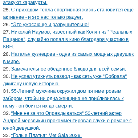
атакуют каракурты.
25.
С приходом тепла спортивная жизнь становится еще
активнее - и это нас только радует.
26.
"Это ужасающе и разрушительно!
27.
Николай Наумов, известный как Колян из "Реальных
Пацанов", случайно попал в кино благодаря участию в
КВН.
28.
Наталья кузнецова - одна из самых мощных девушек
в мире.
29.
Замечательное обеденное блюдо для всей семьи.
30.
Не успел утихнуть развод - как сеть уже "Собрала"
джигану новую историю.
31.
55-Летний мужчина окружил дом пятиметровым
забором, чтобы ни одна женщина не приблизилась к
нему - он боится их до смерти.
32.
"Мне не за что Оправдываться" 53-летний актёр
Андрей мерзликин прокомментировал слухи о романе с
юной девушкой.
33.
"Голые Платья" Met Gala 2026.