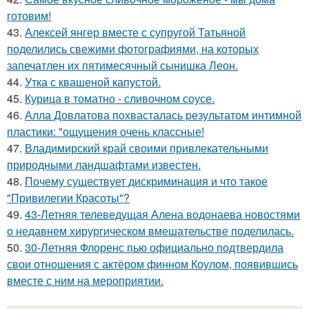
готовим!
43.
Алексей янгер вместе с супругой Татьяной
поделились свежими фотографиями, на которых
запечатлен их пятимесячный сынишка Леон.
44.
Утка с квашеной капустой.
45.
Курица в томатно - сливочном соусе.
46.
Алла Довлатова похвасталась результатом интимной
пластики: "ощущения очень классные!
47.
Владимирский край своими привлекательными
природными ландшафтами известен.
48.
Почему существует дискриминация и что такое
"Привилегии Красоты"?
49.
43-Летняя телеведущая Алена водонаева новостями
о недавнем хирургическом вмешательстве поделилась.
50.
30-Летняя Флоренс пью официально подтвердила
свои отношения с актёром финном Коулом, появившись
вместе с ним на мероприятии.