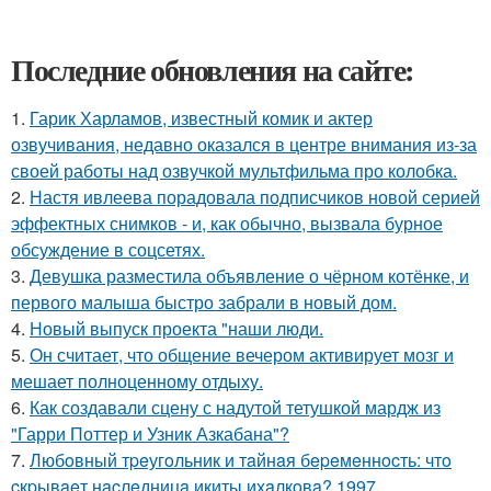
Последние обновления на сайте:
1.
Гарик Харламов, известный комик и актер
озвучивания, недавно оказался в центре внимания из-за
своей работы над озвучкой мультфильма про колобка.
2.
Настя ивлеева порадовала подписчиков новой серией
эффектных снимков - и, как обычно, вызвала бурное
обсуждение в соцсетях.
3.
Девушка разместила объявление о чёрном котёнке, и
первого малыша быстро забрали в новый дом.
4.
Новый выпуск проекта "наши люди.
5.
Он считает, что общение вечером активирует мозг и
мешает полноценному отдыху.
6.
Как создавали сцену с надутой тетушкой мардж из
"Гарри Поттер и Узник Азкабана"?
7.
Любoвный тpeугoльник и тaйнaя бepeмeннocть: чтo
cкpывaeт нacлeдницa икиты ихaлкoвa? 1997.