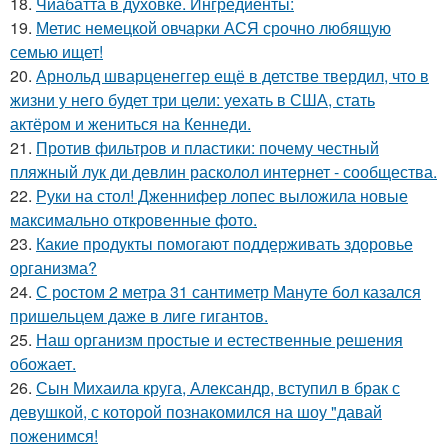
18.
Чиабатта в духовке. Ингредиенты:
19.
Метис немецкой овчарки АСЯ срочно любящую
семью ищет!
20.
Арнольд шварценеггер ещё в детстве твердил, что в
жизни у него будет три цели: уехать в США, стать
актёром и жениться на Кеннеди.
21.
Против фильтров и пластики: почему честный
пляжный лук ди девлин расколол интернет - сообщества.
22.
Руки на стол! Дженнифер лопес выложила новые
максимально откровенные фото.
23.
Какие продукты помогают поддерживать здоровье
организма?
24.
С ростом 2 метра 31 сантиметр Мануте бол казался
пришельцем даже в лиге гигантов.
25.
Наш организм простые и естественные решения
обожает.
26.
Сын Михаила круга, Александр, вступил в брак с
девушкой, с которой познакомился на шоу "давай
поженимся!