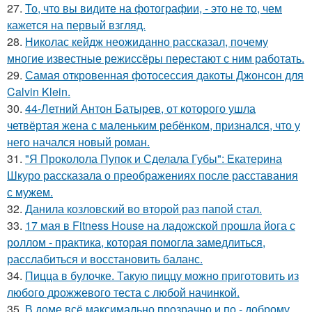
27.
То, что вы видите на фотографии, - это не то, чем
кажется на первый взгляд.
28.
Николас кейдж неожиданно рассказал, почему
многие известные режиссёры перестают с ним работать.
29.
Самая откровенная фотосессия дакоты Джонсон для
Calvin Klein.
30.
44-Летний Антон Батырев, от которого ушла
четвёртая жена с маленьким ребёнком, признался, что у
него начался новый роман.
31.
"Я Проколола Пупок и Сделала Губы": Екатерина
Шкуро рассказала о преображениях после расставания
с мужем.
32.
Данила козловский во второй раз папой стал.
33.
17 мая в Fitness House на ладожской прошла йога с
роллом - практика, которая помогла замедлиться,
расслабиться и восстановить баланс.
34.
Пицца в булочке. Такую пиццу можно приготовить из
любого дрожжевого теста с любой начинкой.
35.
В доме всё максимально прозрачно и по - доброму.