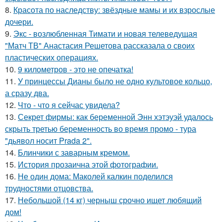
8.
Красота по наследству: звёздные мамы и их взрослые
дочери.
9.
Экс - возлюбленная Тимати и новая телеведущая
"Матч ТВ" Анастасия Решетова рассказала о своих
пластических операциях.
10.
9 километров - это не опечатка!
11.
У принцессы Дианы было не одно культовое кольцо,
а сразу два.
12.
Что - что я сейчас увидела?
13.
Секрет фирмы: как беременной Энн хэтэуэй удалось
скрыть третью беременность во время промо - тура
"дьявол носит Prada 2".
14.
Блинчики с заварным кремом.
15.
История прозаична этой фотографии.
16.
Не один дома: Маколей калкин поделился
трудностями отцовства.
17.
Небольшой (14 кг) черныш срочно ищет любящий
дом!