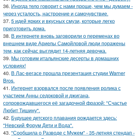
36.
Иногда тело говорит с нами проще, чем мы думаем -
через усталость, настроение и самочувствие.
37.
5 идей ярких и вкусных смузи, которые легко
приготовить дома.
38.
В интернете вновь заговорили о переменах во
внешнем виде Ариелы Самойловой люди поражены
тем, как сейчас выглядит 14-летняя девочка.
39.
Мы готовим итальянские десерты в домашних
условиях!
40.
В Лас-вегасе прошла презентация студии Warner
Bros.
41.
Интернет взорвался после появления ролика с
участием Анны седоковой и джигана,
сопровождавшегося её загадочной фразой: "Счастье
Любит Тишину".
42.
Будущее детского плавания рождается здесь:
"Невский Форум Дети и Вода".
43.
"Сообщила о Разводе с Мужем" - 35-летняя стендап -