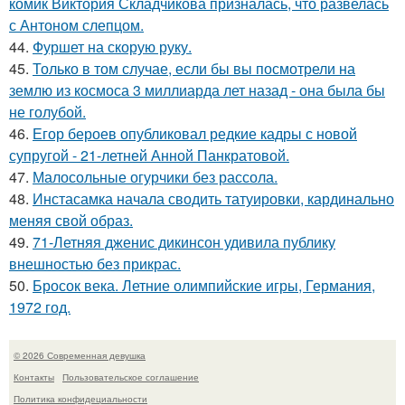
комик Виктория Складчикова призналась, что развелась
с Антоном слепцом.
44.
Фуршет на скорую руку.
45.
Только в том случае, если бы вы посмотрели на
землю из космоса 3 миллиарда лет назад - она была бы
не голубой.
46.
Егор бероев опубликовал редкие кадры с новой
супругой - 21-летней Анной Панкратовой.
47.
Малосольные огурчики без рассола.
48.
Инстасамка начала сводить татуировки, кардинально
меняя свой образ.
49.
71-Летняя дженис дикинсон удивила публику
внешностью без прикрас.
50.
Бросок века. Летние олимпийские игры, Германия,
1972 год.
© 2026 Современная девушка
Контакты
Пользовательское соглашение
Политика конфидециальности