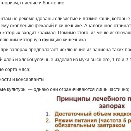
етеоризм, гниение и брожение.
нтам не рекомендованы слизистые и вязкие каши, которые 
ему скоплению фекалий в кишечнике. Аналогичное отрицате
в которых входит крахмал. Помимо этого, из меню исключа
ляющим моторную функцию кишечника.
 при запорах предполагает исключение из рациона таких про
й хлеб и хлебобулочные изделия из муки высшего, 1-го и 2-г
е сорта мяса;
ности и консерванты;
ые культуры — однако они ограничиваются лишь частично;