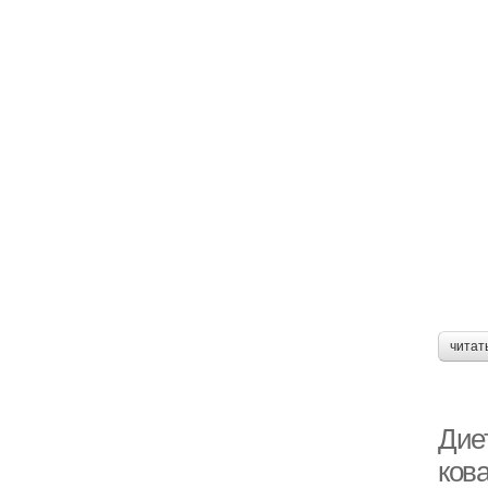
читат
Дие
ков