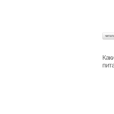
читат
Как
пит