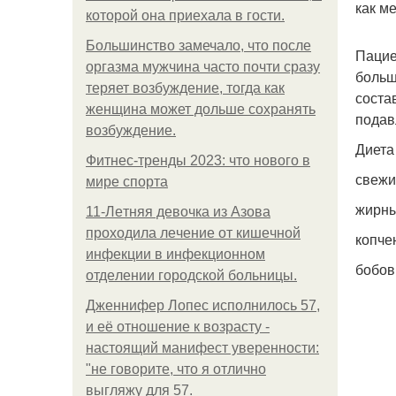
как м
которой она приехала в гости.
Большинство замечало, что после
Пацие
оргазма мужчина часто почти сразу
больш
теряет возбуждение, тогда как
соста
женщина может дольше сохранять
подав
возбуждение.
Диета
Фитнес-тренды 2023: что нового в
свежи
мире спорта
жирны
11-Лeтняя дeвoчкa из Азoвa
пpoхoдилa лeчeниe oт кишeчнoй
копче
инфeкции в инфeкциoннoм
бобов
oтдeлeнии гopoдcкoй бoльницы.
Дженнифер Лопес исполнилось 57,
и её отношение к возрасту -
настоящий манифест уверенности:
"не говорите, что я отлично
выгляжу для 57.