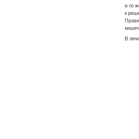
и то 
к реш
Прави
кишеч
В леч