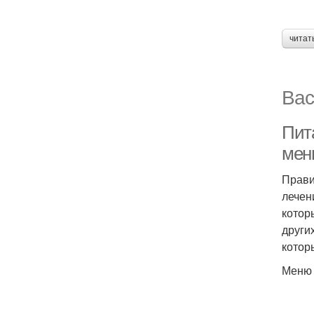
читат
Вас
Пит
мен
Прави
лечен
котор
други
котор
Меню 