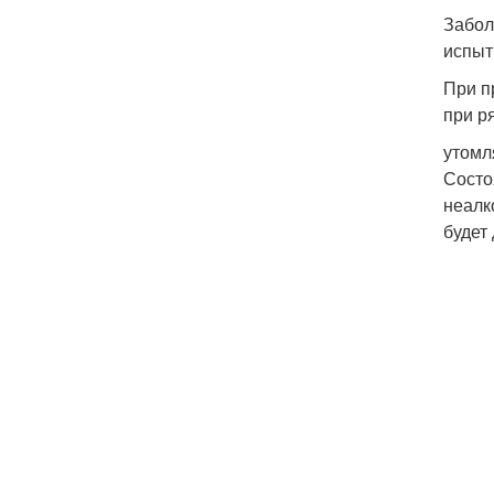
Забол
испыт
При п
при р
утомл
Состо
неалк
будет