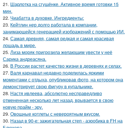
21.
Шарлотка на сгущёнке. Активное время готовки 15
мин.
22.
Чиабатта в духовке. Ингредиенты:
23.
Кейтлин нер долго работала в компании,
занимающейся генерацией изображений с помощью ИИ.
24.
Самая древняя, самая редкая и самая красивая
лошадь в мире.
25.
Лиза моряк пригрозила желающим увести у неё
Сарика андреасяна.
26.
В России растет качество жизни в деревнях и селах.
27.
Валя карнавал недавно поделилась яркими
моментами с отдыха, опубликовав фото, на котором она
демонстрирует свою фигуру в купальнике.
28.
Настя ивлеева, абсолютно несправедливо
отмененная несколько лет назад, врывается в свою
новую прайм - эру.
29.
Овощные котлеты с невероятным вкусом.
30.
Назад в 90-е: зажигательная степ - аэробика в FH на
Блюхера.