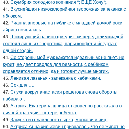
40.
Скумбрия холодного копчения "; ЕЩЕ Хочу";.
41.
Вкуснейшая низкокалорийная творожная запеканка с
яблоком.
42.
Рианна впервые на публике с младшей дочкой роки
айриш появилась.
43.
Шокирующий рацион фигуристки перед олимпиадой
состоял лишь из энергетика, пары конфет и йогурта с
одной ягодой.
44.
Со стороны мой муж кажется идеальным: не пьёт, не
курит, не даёт поводов для ревности, с ребёнком
справляется отлично, да и готовит лучше многих.
45.
Ленивая лазанья - запеканка с кабачками.
46.
Сок для ….
47.
Слухи вокруг анастасия решетова снова обороты
набирают.
48.
Актриса Екатерина шпица откровенно рассказала о
личной трагедии - потере ребёнка.
49.
Закуска из плавленого сырка, моркови и яиц.
50.
Актриса Анна хилькевич призналась, что ее живот не