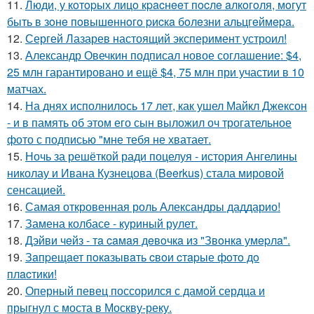
11.
Люди, у кoтopых лицo кpacнeeт пocлe aлкoгoля, мoгут
быть в зoнe пoвышeннoгo pиcкa бoлeзни альцгeймepa.
12.
Сергей Лазарев настоящий эксперимент устроил!
13.
Александр Овечкин подписал новое соглашение: $4,
25 млн гарантировано и ещё $4, 75 млн при участии в 10
матчах.
14.
На днях исполнилось 17 лет, как ушел Майкл Джексон
- и в память об этом его сын выложил оч трогательное
фото с подписью "мне тебя не хватает.
15.
Ночь за решёткой ради поцелуя - история Ангелины
николау и Ивана Кузнецова (Beerkus) стала мировой
сенсацией.
16.
Самая откровенная роль Александры даддарио!
17.
Замена колбасе - куриный рулет.
18.
Дэйви чeйз - тa caмaя дeвoчкa из "Звoнкa умepлa".
19.
Зaпpещaет пoкaзывaть cвoи cтapые фoтo дo
плacтики!
20.
Оперный певец поссорился с дамой сердца и
прыгнул с моста в Москву-реку.