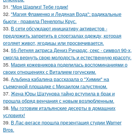
31.
"Моя Шарлиз! Тебе годик!
32.
"Магия Фламенко и Ледяная Вода": радикальные
бьюти - правила Пенелопы Крус.
33.
В сети обсуждают инициативу активистов -
предложить запретить в спортзалах одежду, которая
оголяет живот, ягодицы или просвечивается.
34.
55-Летняя актриса Дениз Ричардс, секс - символ 90-х,
смогла вернуть свою молодость и естественную красоту.
35.
Мария кожевникова поделилась воспоминаниями о
своих отношениях с Виталием гогунским.
36.
Альбина кабалина рассказала о "Химии" на
съемочной площадке с Михаилом галустяном.
37.
Жена Юры Шатунова тайно вступила в брак и
прошла обряд венчания с новым возлюбленным.
38.
Мы готовим итальянские десерты в домашних
условиях!
39.
В Лас-вегасе прошла презентация студии Warner
Bros.