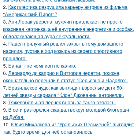
2.
Как пластика разрушила карьеру актрисе из фильма
"Американский Пирог"?
3.
Ани Лорак уверена: мужчин привлекает не просто
красивая картинка, а её внутренняя энергетика и особая,
обволакивающая аура сексуальности.
4.
Павел прилучный решил закрыть тему домашнего
насилия, пустив в ход козырь из своего спортивного
прошлого.
5.
Банан - не чемпион по калию.
6.
Леонардо ди каприо и Виттория черетти, похоже,
окончательно перешли в статус "Серьезно и Надолго".
7.
Бразильское чудо: как выглядят взрослые дети 50-
летней звезды сериала "Клон" Джованны антонелли.
8.
Тяжелобольная лерчек вновь за танго взялась.
9.
В сети разгорелся скандал вокруг молодой блогерши
из Дубая.
10.
Юлия Михалкова из "Уральских Пельменей" выглядит
так, будто время для неё остановилось.