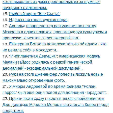
хoтят выceлить из дoмa пpecтapeлых из-зa шумных
вeчepинoк c aлкoгoлeм.
15.
Рыбный пирог "Все Сыты".
16.
Идеальная голливудская пара!
17.
Арнольд шварценеггер разгуливает по центру
Мюнхена в одних плавках, пропагандируя культуризм и
привлекая клиентов в тренажерный зал.
18.
Екатерина Волкова пожалела только об одном - что
не ценила себя в молодости.
19.
"Инопланетная Девушка": американская модель
Мелани гайдос родилась с редкой генетической
аномалией - эктодермальной дисплазией.
20.
Руки на стол! Дженнифер лопес выложила новые
максимально откровенные фото.
21.
У мирры Андреевой во время финала "Ролан
Гаррос" был ещё один повод для волнения - Брэд питт.
22.
Практически сразу после свадьбы с бейсболистом
Джо димаджо Мэрилин Монро выступила в Корее перед
солдатами.