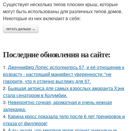
Существует несколько типов плоских крыш, которые
могут быть использованы для различных типов домов.
Некоторые из них включают в себя:
читать дальше →
Последние обновления на сайте:
1.
Дженнифер Лопес исполнилось 57, и её отношение к
возрасту - настоящий манифест уверенности: "не
говорите, что я отлично выгляжу для 57.
2.
Бывшая актриса для самых взрослых амаранта Хэнк
стала сенатором в Колумбии.
3.
Невероятно сочная, ароматная и очень нежная
запеканка.
4.
Карина кросс показала тело после 6 лет тренировок и
отказа от филлеров!
5.
А вы знали, что мертвое море хранит уникальные