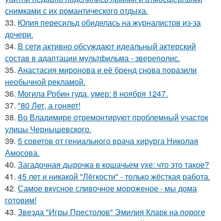
снимками с их романтического отдыха.
33.
Юлия пересильд обиделась на журналистов из-за
дочери.
34.
В сети активно обсуждают идеальный актерский
состав в адаптации мультфильма - звереполис.
35.
Анастасия миронова и её бренд снова поразили
необычной рекламой.
36.
Могила Робин гуда, умер: 8 ноября 1247.
37.
"80 Лет, а гоняет!
38.
Во Владимире отремонтируют проблемный участок
улицы Чернышевского.
39.
5 советов от гениального врача хирурга Николая
Амосова.
40.
Загадочная дырочка в кошачьем ухе: что это такое?
41.
45 лет и никакой "Лёгкости" - только жёсткая работа.
42.
Самое вкусное сливочное мороженое - мы дома
готовим!
43.
Звезда "Игры Престолов" Эмилия Кларк на пороге