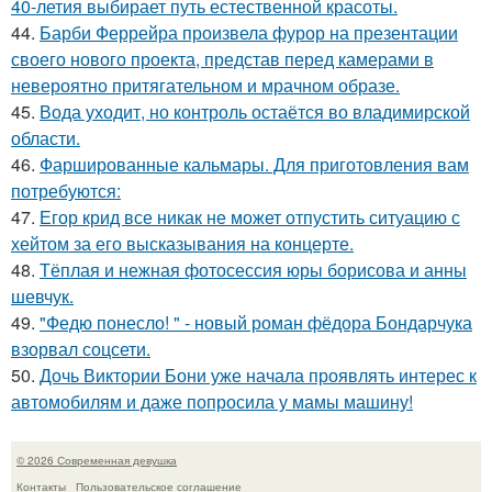
40-летия выбирает путь естественной красоты.
44.
Барби Феррейра произвела фурор на презентации
своего нового проекта, представ перед камерами в
невероятно притягательном и мрачном образе.
45.
Вода уходит, но контроль остаётся во владимирской
области.
46.
Фаршированные кальмары. Для приготовления вам
потребуются:
47.
Егор крид все никак не может отпустить ситуацию с
хейтом за его высказывания на концерте.
48.
Тёплая и нежная фотосессия юры борисова и анны
шевчук.
49.
"Федю понесло! " - новый роман фёдора Бондарчука
взорвал соцсети.
50.
Дочь Виктории Бони уже начала проявлять интерес к
автомобилям и даже попросила у мамы машину!
© 2026 Современная девушка
Контакты
Пользовательское соглашение