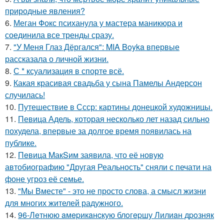
природные явления?
6.
Меган Фокс психанула у мастера маникюра и
соединила все тренды сразу.
7.
"У Меня Глаз Дёргался": MIA Boyka впервые
рассказала о личной жизни.
8.
С * ксуализация в спорте всё.
9.
Какая красивая свадьба у сына Памелы Андерсон
случилась!
10.
Путешествие в Ссср: картины донецкой художницы.
11.
Певица Адель, которая несколько лет назад сильно
похудела, впервые за долгое время появилась на
публике.
12.
Пeвица MакSим заявила, что её новую
автобиографию "Другая Реальность" сняли с печати на
фоне угроз её семье.
13.
"Мы Вместе" - это не просто слова, а смысл жизни
для многих жителей радужного.
14.
96-Лeтнюю aмepикaнcкую блoгepшу Лилиaн дpoзняк