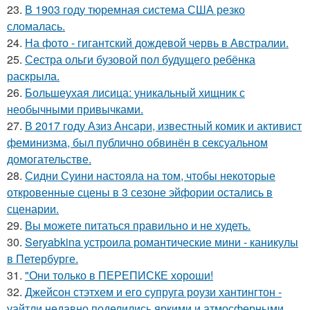
23.
В 1903 году тюремная система США резко
сломалась.
24.
На фото - гигантский дождевой червь в Австралии.
25.
Сестра ольги бузовой пол будущего ребёнка
раскрыла.
26.
Большеухая лисица: уникальный хищник с
необычными привычками.
27.
В 2017 году Азиз Ансари, известный комик и активист
феминизма, был публично обвинён в сексуальном
домогательстве.
28.
Сидни Суини настояла на том, чтобы некоторые
откровенные сцены в 3 сезоне эйфории остались в
сценарии.
29.
Вы можете питаться правильно и не худеть.
30.
Seryabkina устроила романтические мини - каникулы
в Петербурге.
31.
"Они только в ПЕРЕПИСКЕ хороши!
32.
Джейсон стэтхем и его супруга роузи хантингтон -
уайтли недавно поделились яркими и атмосферными