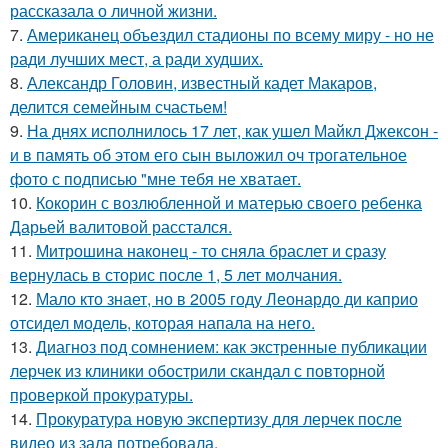
рассказала о личной жизни.
7.
Американец объездил стадионы по всему миру - но не
ради лучших мест, а ради худших.
8.
Александр Головин, известный кадет Макаров,
делится семейным счастьем!
9.
На днях исполнилось 17 лет, как ушел Майкл Джексон -
и в память об этом его сын выложил оч трогательное
фото с подписью "мне тебя не хватает.
10.
Кокорин с возлюбленной и матерью своего ребенка
Дарьей валитовой расстался.
11.
Митрошина наконец - то сняла браслет и сразу
вернулась в сторис после 1, 5 лет молчания.
12.
Мало кто знает, но в 2005 году Леонардо ди каприо
отсидел модель, которая напала на него.
13.
Диагноз под сомнением: как экстренные публикации
лерчек из клиники обострили скандал с повторной
проверкой прокуратуры.
14.
Прокуратура новую экспертизу для лерчек после
видео из зала потребовала.