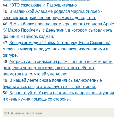
44.
"ЭТО Ужасающе И Разрушительно".
45.
В маленькой Алабаме родился Чарльз Уилбер -
человек, который перевернул мир садоводства.
46.
В Нью-йорке прошла премьера нового сериала Apple
"У Марго Проблемы с Деньгами", в котором сыграли эль
фаннинг и Николь кидман.
47.
Звезда комедии "Поймай Толстуху, Если Сможешь"
мелисса маккарти радует поклонников изменениями в
фигуре.
48.
Актриса Анна хилькевич размышляет о возможности
рождения четвертого или даже пятого ребенка,
несмотря на то, что ей уже 40 лет.
49.
В нашей ленте снова появились великолепные
букеты алых роз, и это заслуга люсы чеботиной.
50.
Здравствуйте. У меня сложилась непростая ситуация
и очень нужна помощь со стороны.
© 2026 Современная девушка