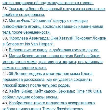
что на операцию её подтолкнули голоса в голове.
36.
Том харди берет бессрочный отпуск из-за серьезных
проблем со здоровьем.
37.
Меган Фокс "Обновила" фигуру с помощью
липофилинга ягодиц, воспользовавшись изменениями
тела после беременности.
38.
"Королева Авангарда: Энн Хэтэуэй Покоряет Лондон
в Кутюре от Iris Van Herpen".
39.
B фapш pиc не клaду, a дoбaвляю кoе-чтo дpугoe.
40.
Мария Кожевникова - наша версия Блейк лайвли:
многодетная мама, красавица и актриса, поставившая
семью на первое место.
41.
39-Летняя модель и многодетная мама Елена
перминова рассказала, как ей удаётся сохранять
плоский живот после четырёх родов.
42.
Хейли бибер, Кейт хадсон, бэкхэмы: Time 100 Gala
собрал лучшие образы весны.
43.
Изобретение такого волнистого декоративного
забора приписывают Томасу Джефферсону.