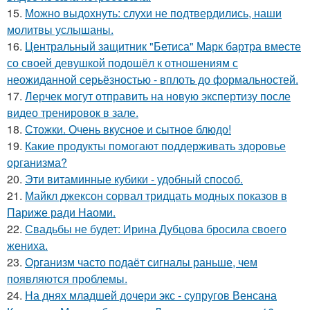
15.
Можно выдохнуть: слухи не подтвердились, наши
молитвы услышаны.
16.
Центральный защитник "Бетиса" Марк бартра вместе
со своей девушкой подошёл к отношениям с
неожиданной серьёзностью - вплоть до формальностей.
17.
Лерчек могут отправить на новую экспертизу после
видео тренировок в зале.
18.
Стожки. Очень вкусное и сытное блюдо!
19.
Какие продукты помогают поддерживать здоровье
организма?
20.
Эти витаминные кубики - удобный способ.
21.
Майкл джексон сорвал тридцать модных показов в
Париже ради Наоми.
22.
Свадьбы не будет: Ирина Дубцова бросила своего
жениха.
23.
Организм часто подаёт сигналы раньше, чем
появляются проблемы.
24.
На днях младшей дочери экс - супругов Венсана