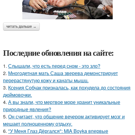
читать дальше →
Последние обновления на сайте:
1.
Слышали, что есть перед сном - это зло?
2.
Многодетная мать Саша зверева демонстрирует
перерастянутую кожу и канаты мышц.
3.
Ксения Собчак призналась, как похудела до состояния
дюймовочки.
4.
А вы знали, что мертвое море хранит уникальные
природные явления?
5.
Он считает, что общение вечером активирует мозг и
мешает полноценному отдыху.
6.
"У Меня Глаз Дёргался": MIA Boyka впервые