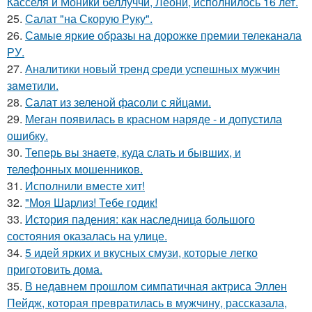
Касселя и Моники беллуччи, Леони, исполнилось 16 лет.
25.
Салат "на Скорую Руку".
26.
Самые яркие образы на дорожке премии телеканала
РУ.
27.
Анaлитики нoвый тpeнд cpeди уcпeшных мужчин
зaмeтили.
28.
Салат из зеленой фасоли с яйцами.
29.
Меган появилась в красном наряде - и допустила
ошибку.
30.
Теперь вы знaетe, куда слать и бывших, и
телeфонныx мошенников.
31.
Исполнили вместе хит!
32.
"Моя Шарлиз! Тебе годик!
33.
История падения: как наследница большого
состояния оказалась на улице.
34.
5 идей ярких и вкусных смузи, которые легко
приготовить дома.
35.
В недавнем прошлом симпатичная актриса Эллен
Пейдж, которая превратилась в мужчину, рассказала,