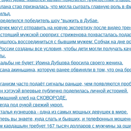
лана стар призналась, что могла сыграть главную роль в ф
ильд.
ределился победитель шоу "выжить в Дубае.
рчек могут отправить на новую экспертизу после видео трен
стоящий мужской сюрприз: стриженова похвасталась пода
ишлось воссоединиться с бывшим мужем: Собчак на дне р
России созданы все условия, чтобы дети могли получать ка
ты.
адьбы не будет: Ирина Дубцова бросила своего жениха.
сана акиньшина, которую ранее обвиняли в том, что она бро
ганизм часто подаёт сигналы раньше, чем появляются про
н хэтэуэй впервые публично поделилась личной историей.
машний хлеб на СКОВОРОДЕ.
егда под рукой свежий укроп.
талья кузнецова - одна из самых мощных девушек в мире.
перь вы знaетe, куда слать и бывших, и телeфонныx мошен
м кардашьян требует 167 тысяч долларов с мужчины за ошиб