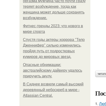
оргазма мужчина часто почти сразу
теряет возбуждение, тогда как
женщина может дольше сохранять
возбуждение.
Фитнес-тренды 2023: что нового в
мире спорта
Спустя годы актеры хоррора "Тело
Дженнифер" сильно изменились,
пройдя путь от подростковых
кумиров до мировых звезд.
Опасные обнимашки:
австралийскому дайверу удалось
читат
приручить акулу.
В Сиднее возвели самый высокий
деревянный небоскреб в мире -
Пос
Atlassian Central.
1.
Люб