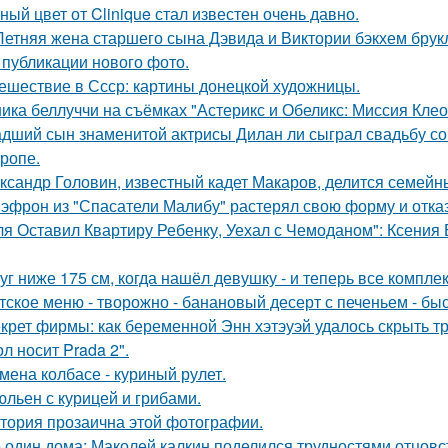
ный цвет от Clinique стал известен очень давно.
Летняя жена старшего сына Дэвида и Виктории бэкхем брук
 публикации нового фото.
ешествие в Ссср: картины донецкой художницы.
ика беллуччи на съёмках "Астерикс и Обеликс: Миссия Клеоп
дший сын знаменитой актрисы Дилан ли сыграл свадьбу со
тропе.
ксандр Головин, известный кадет Макаров, делится семейн
 эфрон из "Спасатели Малибу" растерял свою форму и отка
ля Оставил Квартиру Ребенку, Уехал с Чемоданом": Ксения
уг ниже 175 см, когда нашёл девушку - и теперь все компле
тское меню - творожно - банановый десерт с печеньем - быс
крет фирмы: как беременной Энн хэтэуэй удалось скрыть т
л носит Prada 2".
мена колбасе - куриный рулет.
льен с курицей и грибами.
тория прозаична этой фотографии.
 один дома: Маколей калкин поделился трудностями отцовс