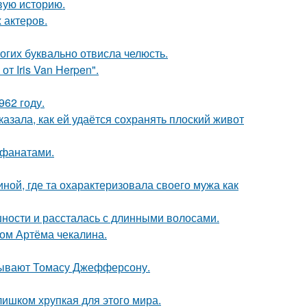
овую историю.
 актеров.
огих буквально отвисла челюсть.
т Iris Van Herpen".
62 году.
азала, как ей удаётся сохранять плоский живот
 фанатами.
ной, где та охарактеризовала своего мужа как
ности и рассталась с длинными волосами.
ом Артёма чекалина.
исывают Томасу Джефферсону.
слишком хрупкая для этого мира.