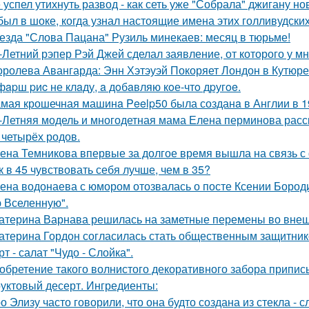
 успел утихнуть развод - как сеть уже "Собрала" джигану н
был в шоке, когда узнал настоящие имена этих голливудских
езда "Слова Пацана" Рузиль минекаев: месяц в тюрьме!
-Летний рэпер Рэй Джей сделал заявление, от которого у мн
оролева Авангарда: Энн Хэтэуэй Покоряет Лондон в Кутюре о
фapш pиc не клaду, a дoбaвляю кoе-чтo дpугoe.
мая крошечная машинa Peelp50 была созданa в Англии в 19
-Летняя модель и многодетная мама Елена перминова расск
 четырёх родов.
ена Темникова впервые за долгое время вышла на связь с
к в 45 чувствовать себя лучше, чем в 35?
ена водонаева с юмором отозвалась о посте Ксении Бороди
 Вселенную".
атерина Варнава решилась на заметные перемены во внеш
атерина Гордон согласилась стать общественным защитник
рт - салат "Чудо - Слойка".
обретение такого волнистого декоративного забора прип
уктовый десерт. Ингредиенты:
о Элизу часто говорили, что она будто создана из стекла - 