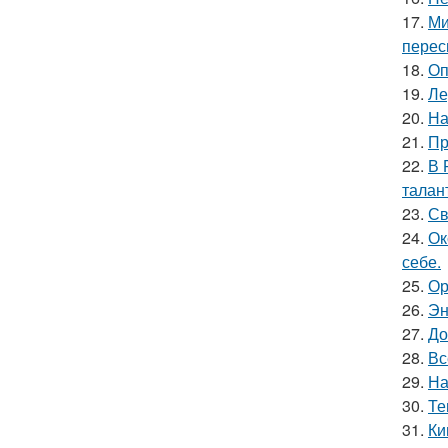
17.
Ми
перес
18.
Оп
19.
Ле
20.
На
21.
Пр
22.
В 
талан
23.
Св
24.
Ок
себе.
25.
Ор
26.
Эн
27.
До
28.
Вс
29.
На
30.
Те
31.
Ки