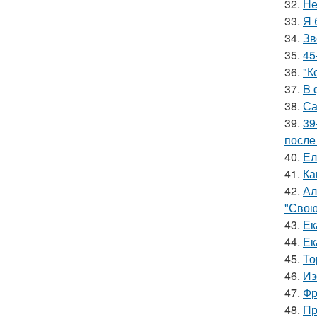
32.
Не
33.
Я 
34.
Зв
35.
45
36.
"К
37.
B 
38.
Са
39.
39
после
40.
Ел
41.
Ка
42.
Ал
"Свою
43.
Ек
44.
Ек
45.
То
46.
Из
47.
Фр
48.
Пр