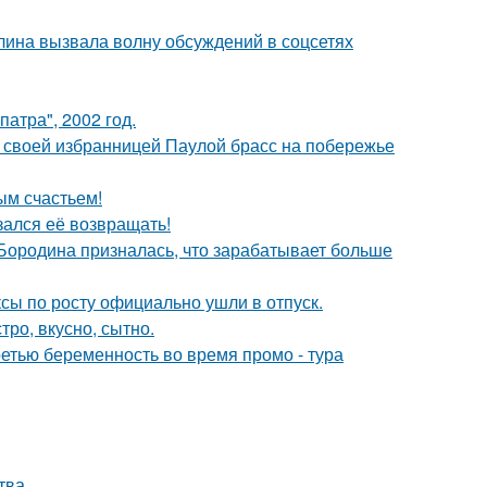
лина вызвала волну обсуждений в соцсетях
атра", 2002 год.
 своей избранницей Паулой брасс на побережье
ым счастьем!
зался её возвращать!
 Бородина призналась, что зарабатывает больше
ксы по росту официально ушли в отпуск.
тро, вкусно, сытно.
ретью беременность во время промо - тура
тва.