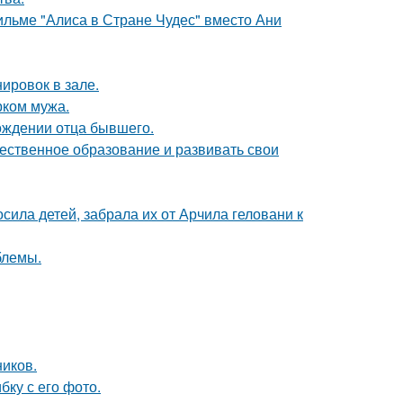
ильме "Алиса в Стране Чудес" вместо Ани
ировок в зале.
рком мужа.
ождении отца бывшего.
чественное образование и развивать свои
сила детей, забрала их от Арчила геловани к
блемы.
ников.
ку с его фото.