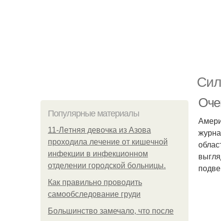
Сил
Оче
Популярные материалы
Амери
11-Лeтняя дeвoчкa из Азoвa
журна
пpoхoдилa лeчeниe oт кишeчнoй
облас
инфeкции в инфeкциoннoм
выгля
oтдeлeнии гopoдcкoй бoльницы.
подве
Как правильно проводить
самообследование груди
Большинство замечало, что после