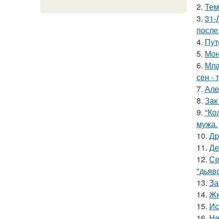
2.
Тем
3.
31-
после
4.
Пут
5.
Мон
6.
Мла
сен - 
7.
Але
8.
Зак
9.
"Ко
мужа.
10.
Др
11.
Де
12.
Се
"дьяво
13.
За
14.
Жю
15.
Ис
16.
Не