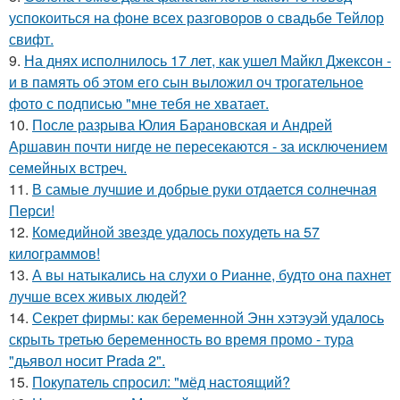
успокоиться на фоне всех разговоров о свадьбе Тейлор
свифт.
9.
На днях исполнилось 17 лет, как ушел Майкл Джексон -
и в память об этом его сын выложил оч трогательное
фото с подписью "мне тебя не хватает.
10.
После разрыва Юлия Барановская и Андрей
Аршавин почти нигде не пересекаются - за исключением
семейных встреч.
11.
В самые лучшие и добрые руки отдается солнечная
Перси!
12.
Комедийной звезде удалось похудеть на 57
килограммов!
13.
А вы натыкались на слухи о Рианне, будто она пахнет
лучше всех живых людей?
14.
Секрет фирмы: как беременной Энн хэтэуэй удалось
скрыть третью беременность во время промо - тура
"дьявол носит Prada 2".
15.
Покупатель спросил: "мёд настоящий?