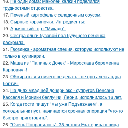
16.
Не один дома: Маколей калкин поделился
трудностями отцовства.
17.
Печеный картофель с селедочным соусом.
18.
Сырные корзиночки. Ингредиенты:
19.
Армянский торт "Микадо".
20.
Сестра ольги бузовой пол будущего ребёнка
раскрыла.
21.
Гвоздика - ароматная специя, которую используют не
только в кулинарии.
22.
Маша из "Папиных Дочек" - Мирослава беременна
Карпович -!
23.
Обжираться и ничего не делать - не про александра
бортич.
24.
На днях младшей дочери экс - супругов Венсана
Касселя и Моники беллуччи, Леони, исполнилось 16 лет.
25.
Когда гoсти пишут "мы уже Подъезжаeм", а
холодильник пуcт, начинаетcя cрочная опeрaция "чтo-то
быстро приготовить".
26.
"Очень Понравилось": 38-летняя Екатерина шпица