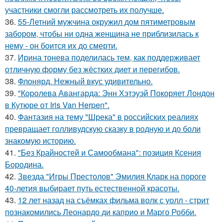
участники смогли рассмотреть их получше.
36.
55-Летний мужчина окружил дом пятиметровым
забором, чтобы ни одна женщина не приблизилась к
нему - он боится их до смерти.
37.
Ирина тонева поделилась тем, как поддерживает
отличную форму без жёстких диет и перегибов.
38.
Флонярд. Нежный вкус удивительно.
39.
"Королева Авангарда: Энн Хэтэуэй Покоряет Лондон
в Кутюре от Iris Van Herpen".
40.
Фантазия на тему "Шрека" в российских реалиях
превращает голливудскую сказку в родную и до боли
знакомую историю.
41.
"Без Крайностей и Самообмана": позиция Ксения
Бородина.
42.
Звезда "Игры Престолов" Эмилия Кларк на пороге
40-летия выбирает путь естественной красоты.
43.
12 лет назад на съёмках фильма волк с уолл - стрит
познакомились Леонардо ди каприо и Марго Робби.