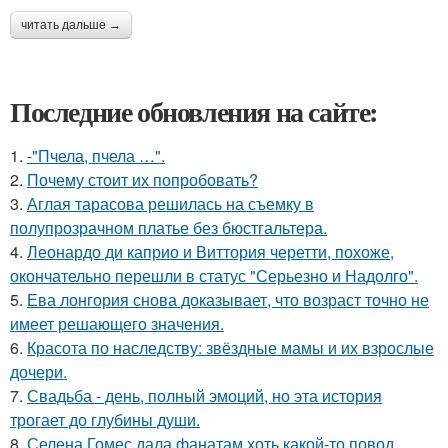
читать дальше →
Последние обновления на сайте:
1.
-"Пчела, пчела …".
2.
Почему стоит их попробовать?
3.
Аглая тарасова решилась на съемку в
полупрозрачном платье без бюстгальтера.
4.
Леонардо ди каприо и Виттория черетти, похоже,
окончательно перешли в статус "Серьезно и Надолго".
5.
Ева лонгория снова доказывает, что возраст точно не
имеет решающего значения.
6.
Красота по наследству: звёздные мамы и их взрослые
дочери.
7.
Свадьба - день, полный эмоций, но эта история
трогает до глубины души.
8.
Селена Гомес дала фанатам хоть какой-то повод