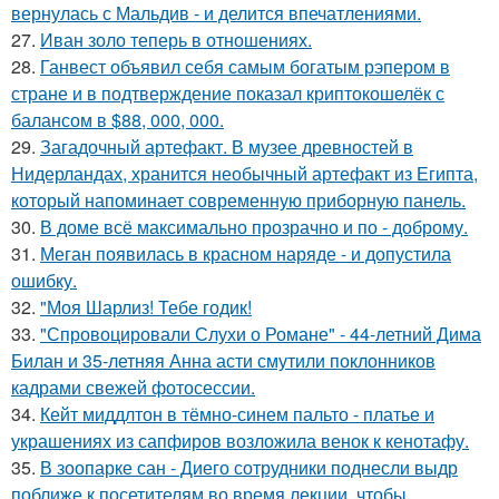
вернулась с Мальдив - и делится впечатлениями.
27.
Иван золо теперь в отношениях.
28.
Ганвест объявил себя самым богатым рэпером в
стране и в подтверждение показал криптокошелёк с
балансом в $88, 000, 000.
29.
Загадочный артефакт. В музее древностей в
Нидерландах, хранится необычный артефакт из Египта,
который напоминает современную приборную панель.
30.
В доме всё максимально прозрачно и по - доброму.
31.
Меган появилась в красном наряде - и допустила
ошибку.
32.
"Моя Шарлиз! Тебе годик!
33.
"Спровоцировали Слухи о Романе" - 44-летний Дима
Билан и 35-летняя Анна асти смутили поклонников
кадрами свежей фотосессии.
34.
Кейт миддлтон в тёмно-синем пальто - платье и
украшениях из сапфиров возложила венок к кенотафу.
35.
В зоопарке сан - Диего сотрудники поднесли выдр
поближе к посетителям во время лекции, чтобы