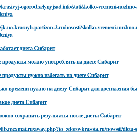
//krasivyj-ogorod.zelynyjsad.info/stati/skolko-vremeni-nuzhno-
eniya
//jk-na-krasnyh-partizan-2.ru/novosti/skolko-vremeni-nuzhno-n
eniya
аботает диета Сибарит
 продукты можно употреблять на диете Сибарит
 продукты нужно избегать на диете Сибарит
ко времени нужно на диету Сибарит для достижения бы
акое диета Сибарит
ожно сохранить результаты после диеты Сибарит
//lib.mexmat.ru/away.php?to=zdorovkrasota.ru/novosti/dieta-