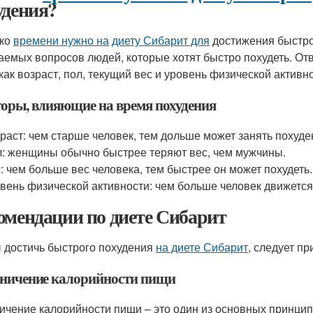
удения?
ько
времени нужно на
диету Сибарит для
достижения быстро
аемых вопросов людей, которые хотят быстро похудеть. Отве
 как возраст, пол, текущий вес и уровень физической активн
оры, влияющие на время похудения
раст: чем старше человек, тем дольше может занять похуде
: женщины обычно быстрее теряют вес, чем мужчины.
: чем больше вес человека, тем быстрее он может похудеть.
вень физической активности: чем больше человек движется,
омендации по диете Сибарит
 достичь быстрого похудения
на диете Сибарит
, следует п
ничение калорийности пищи
ичение калорийности пищи – это один из основных принцип