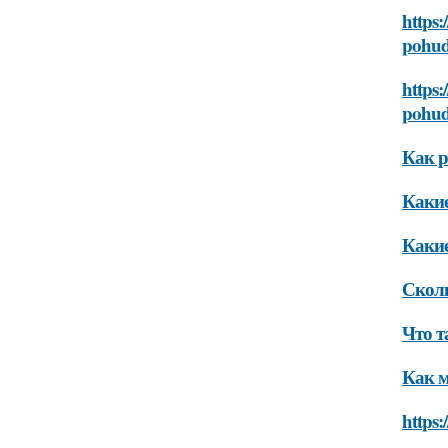
https:
pohud
https:
pohud
Как р
Какие
Какие
Сколь
Что т
Как м
https: