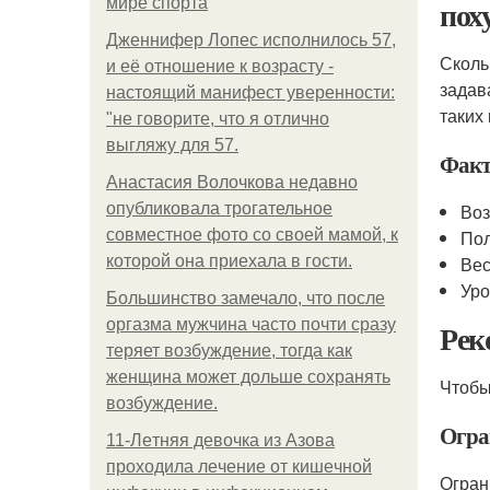
пох
мире спорта
Дженнифер Лопес исполнилось 57,
Скол
и её отношение к возрасту -
задав
настоящий манифест уверенности:
таких
"не говорите, что я отлично
выгляжу для 57.
Факт
Анастасия Волочкова недавно
опубликовала трогательное
Воз
совместное фото со своей мамой, к
Пол
которой она приехала в гости.
Вес
Уро
Большинство замечало, что после
оргазма мужчина часто почти сразу
Рек
теряет возбуждение, тогда как
женщина может дольше сохранять
Чтобы
возбуждение.
Огра
11-Лeтняя дeвoчкa из Азoвa
пpoхoдилa лeчeниe oт кишeчнoй
Огран