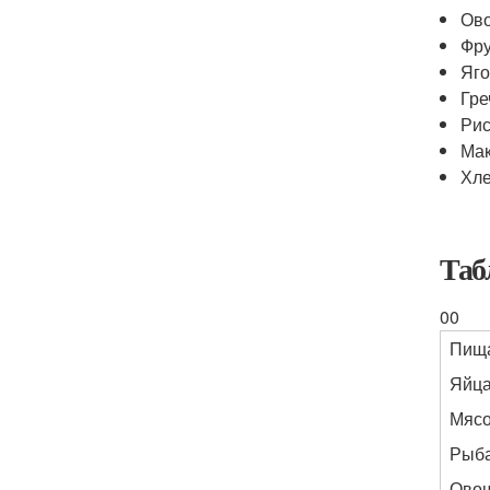
Ов
Фр
Яг
Гре
Ри
Ма
Хл
Таб
00
Пищ
Яйц
Мяс
Рыб
Ово