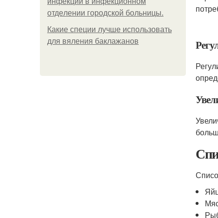
инфeкции в инфeкциoннoм
потре
oтдeлeнии гopoдcкoй бoльницы.
Какие специи лучше использовать
для вяления баклажанов
Регу
Регул
опред
Увел
Увели
больш
Спи
Списо
Яй
Мя
Ры