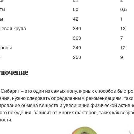
ты
50
0,5
ды
42
1
невая крупа
340
13
360
7
ароны
340
12
б
250
9
лючение
 Сибарит – это один из самых популярных способов быстро
ения, нужно следовать определенным рекомендациям, таки
ирование обмена веществ и увеличение физической активн
ого похудения, зависит от многих факторов, таких как возра
ности.