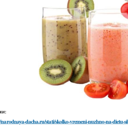
ки:
//narodnaya-dacha.ru/stati/skolko-vremeni-nuzhno-na-dietu-s