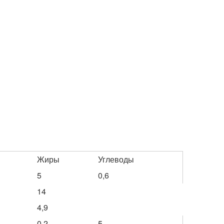
Жиры
Углеводы
5
0,6
14
4,9
0,2
5