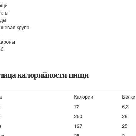
ощи
укты
оды
чневая крупа
с
кароны
еб
лица калорийности пищи
а
Калории
Белки
а
72
6,3
о
250
26
а
127
25
щи
25
2