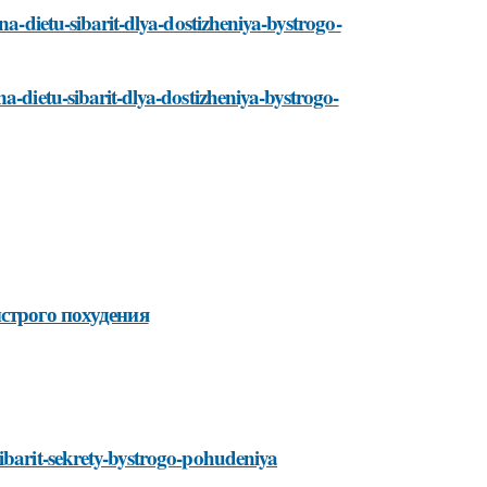
na-dietu-sibarit-dlya-dostizheniya-bystrogo-
a-dietu-sibarit-dlya-dostizheniya-bystrogo-
строго похудения
sibarit-sekrety-bystrogo-pohudeniya