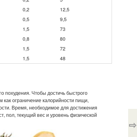
0,2
12,5
0,5
9,5
1,5
73
0,8
80
1,5
72
1,5
48
го похудения. Чтобы достичь быстрого
м как ограничение калорийности пищи,
ости. Время, необходимое для достижения
ст, пол, текущий вес и уровень физической
⇨