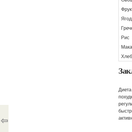
Фрук
Яго
Греч
Рис
Мак
Хле
Зак
Диета
похуд
регул
быстр
⇦
актив