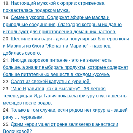
18.
Настоящий мужской сюрприз: стриженова
похвасталась подарком мужа.
19.
Семена укропа. Содержат эфирные масла и
природные соединения, благодаря которым их давно
используют для приготовления домашних настоев.
20.
Шестилетняя варя - дочка популярных блогеров коли
и Марины из блога "Женат на Марине" - наконец
добилась своего.
21.
Иногда здоровое питание - это не значит есть
больше, а значит выбирать продукты, которые содержат
больше питательных веществ в каждом кусочке.
22.
Салат из свежей капусты с курицей.
23.
"Мне Нравится, как я Выгляжу" - 36-летняя
телеведущая Ида Галич показала фигуру спустя десять
месяцев после родов.
24.
Только в том случае, если рядом нет хирурга - зашей
рану … муравьем.
25.
Джим керри ушел от рене зеллвегер к анастасии
Волочковой?