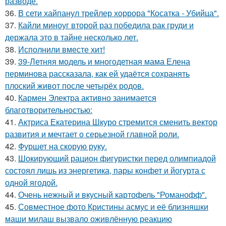
разводе.
36.
В сети хайпанул трейлер хоррора "Косатка - Убийца".
37.
Кайли миноуг второй раз победила рак груди и
держала это в тайне несколько лет.
38.
Исполнили вместе хит!
39.
39-Летняя модель и многодетная мама Елена
перминова рассказала, как ей удаётся сохранять
плоский живот после четырёх родов.
40.
Кармен Электра активно занимается
благотворительностью:
41.
Актриса Екатерина Шкуро стремится сменить вектор
развития и мечтает о серьезной главной роли.
42.
Фуршет на скорую руку.
43.
Шокирующий рацион фигуристки перед олимпиадой
состоял лишь из энергетика, пары конфет и йогурта с
одной ягодой.
44.
Очень нежный и вкусный картофель "Романофф".
45.
Совместное фото Кристины асмус и её близняшки
маши милаш вызвало оживлённую реакцию