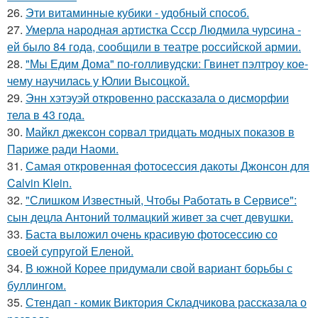
26.
Эти витаминные кубики - удобный способ.
27.
Умерла народная артистка Ссср Людмила чурсина -
ей было 84 года, сообщили в театре российской армии.
28.
"Мы Едим Дома" по-голливудски: Гвинет пэлтроу кое-
чему научилась у Юлии Высоцкой.
29.
Энн хэтэуэй откровенно рассказала о дисморфии
тела в 43 года.
30.
Майкл джексон сорвал тридцать модных показов в
Париже ради Наоми.
31.
Самая откровенная фотосессия дакоты Джонсон для
Calvin Klein.
32.
"Слишком Известный, Чтобы Работать в Сервисе":
сын децла Антоний толмацкий живет за счет девушки.
33.
Баста выложил очень красивую фотосессию со
своей супругой Еленой.
34.
В южной Корее придумали свой вариант борьбы с
буллингом.
35.
Стендап - комик Виктория Складчикова рассказала о