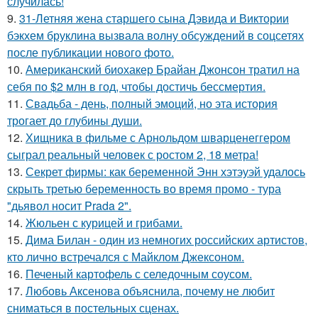
случилась!
9.
31-Летняя жена старшего сына Дэвида и Виктории
бэкхем бруклина вызвала волну обсуждений в соцсетях
после публикации нового фото.
10.
Американский биохакер Брайан Джонсон тратил на
себя по $2 млн в год, чтобы достичь бессмертия.
11.
Свадьба - день, полный эмоций, но эта история
трогает до глубины души.
12.
Хищника в фильме с Арнольдом шварценеггером
сыграл реальный человек с ростом 2, 18 метра!
13.
Секрет фирмы: как беременной Энн хэтэуэй удалось
скрыть третью беременность во время промо - тура
"дьявол носит Prada 2".
14.
Жюльен с курицей и грибами.
15.
Дима Билан - один из немногих российских артистов,
кто лично встречался с Майклом Джексоном.
16.
Печеный картофель с селедочным соусом.
17.
Любовь Аксенова объяснила, почему не любит
сниматься в постельных сценах.