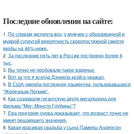
Последние обновления на сайте:
1.
По словам эксперта воз, у мужчин с образованной и
мудрой супругой вероятность скоропостижной смерти
якобы на 46% ниже.
2.
За последние пять лет в России построено более 6
тыс.
3.
Вы точно не пробовали такое варенье.
4.
Вот за что я всегда Дэниела крэйга уважал.
5.
В США умерла последняя пациентка, пользовавшаяся
"Железным Легким".
6.
Как создавали гигантскую акулу мегалодона для
фильма "Мег: Монстр Глубины"?
7.
Ева лонгория снова доказывает, что возраст точно не
имеет решающего значения.
8.
Какая красивая свадьба у сына Памелы Андерсон