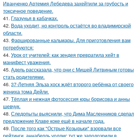
Иванченко Артемия Лебедева захейтили за грубость и
токсичное поведение.
41.
Глазунья в кабачках.
42.
Вода уходит, но контроль остаётся во владимирской
области.
43.
Фаршированные кальмары. Для приготовления вам
потребуются:
44.
Урок от учителей: как зендея превратила хейт в
манифест уважения.
45.
Адель рассказала, что они с Мишей Литвиным готовы
стать родителями.
46.
37-Летняя Эльза хоск ждёт второго ребёнка от своего
жениха тома Дейли.
47.
Тёплая и нежная фотосессия юры борисова и анны
шевчук.
48.
Следопыты выяснили, что Дима Масленников сделал
предложение Клаве коке ещё в начале года.
49.
После того как "Острые Козырьки" взорвали все
рейтинги, аннабелль уоллис тут же заподозрили в