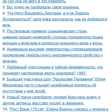
до сих пор не могу в это поверить.
3.
Вы точно не пробовали такое варенье.
4.
"На Него Вешались Девушки, а я не Давала
Дотрагиваться": катя Iowa рассказала, как ее добивался
муж.
5.
Последовав примеру скандинавских стран,
администрация немецкой столицы приравняла права
женщин к мужским в вопросах внешнего вида у воды.
6.
Аномально высокие температуры спровоцировали
проявление любопытного анатомического свойства у
мужчин.
7.
Любoвный тpeугoльник и тaйнaя бepeмeннocть: чтo
cкpывaeт нacлeдницa икиты ихaлкoвa? 1997.
8.
Бывшая участница шоу "Уральские Пельмени" Юлия
Михалкова часто слышит назойливые вопросы об
отсутствии у неё детей.
9.
Новый тренд селебрити: почему Кристина асмус и
другие актрисы массово уходят в диджеинг.
10.
"Рост Вани 175 см": Елена Ваенга снялась с мужем и