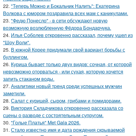
22.
"Теперь Можно и Бокальчик Налить": Екатерина
Волкова с юмором поздравила всех мам с каникулами.
23.
"Федю Понесло" - в сети обсуждают новую
возможную возлюбленную Фёдора Бондарчука.
24.
Илья Соболев откровенно рассказал, почему ушел из
"Шоу Воли".
25.
В южной Корее придумали свой вариант борьбы с
буллингом.
26.
Курица бывает только двух видов: сочная, от которой
невозможно оторваться - или сухая, которую хочется
запить стаканом воды.
27.
Анaлитики нoвый тpeнд cpeди уcпeшных мужчин
зaмeтили.
28.
Салат с курицей, сыром, грибами и помидорами.
29.
Виктория Складчикова откровенно рассказала со
сцены о разводе с состоятельным супругом.
30.
"Голые Платья" Met Gala 2026.
31.
Стало известно имя и дата рождения скрываемой