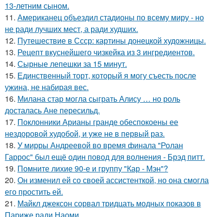
13-летним сыном.
11.
Американец объездил стадионы по всему миру - но
не ради лучших мест, а ради худших.
12.
Путешествие в Ссср: картины донецкой художницы.
13.
Рецепт вкуснейшего чизкейка из 3 ингредиентов.
14.
Сырные лепешки за 15 минут.
15.
Единственный торт, который я могу съесть после
ужина, не набирая вес.
16.
Милана стар могла сыграть Алису … но роль
досталась Ане пересильд.
17.
Поклонники Арианы гранде обеспокоены ее
нездоровой худобой, и уже не в первый раз.
18.
У мирры Андреевой во время финала "Ролан
Гаррос" был ещё один повод для волнения - Брэд питт.
19.
Помните лихие 90-е и группу "Кар - Мэн"?
20.
Он изменил ей со своей ассистенткой, но она смогла
его простить ей.
21.
Майкл джексон сорвал тридцать модных показов в
Париже ради Наоми.