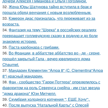
дочери Алексея Пиманова и Ольги Погодиной.
32.
Жена Юры Шатунова тайно вступила в брак и
прошла обряд венчания с новым возлюбленным.
33.
Кэмерон диас призналась, что переживает из-за
возраста.
34.
Фантазия на тему "Шрека" в российских реалиях
превращает голливудскую сказку в родную и до боли
знакомую историю.
35.
Паста карбонара с грибами.
36.
Во Франции, в аббатстве аббатство во - де - серне,
прошёл закрытый Гала - вечер ювелирного дома
Chaumet.
37.
Мандарин Клементин "Amoa 8" (C. Clementina"Amoa
8") красный мандарин.
38.
Фан - сообщество "Гарри Поттера" определилось с
фаворитом на роль Северуса снейпа - им стал звезда
"дома дракона" Юэн Митчелл.
39.
Скумбрия холодного копчения "; ЕЩЕ Хочу";.
40.
После выпуска "Натальной Карты" с Олесей