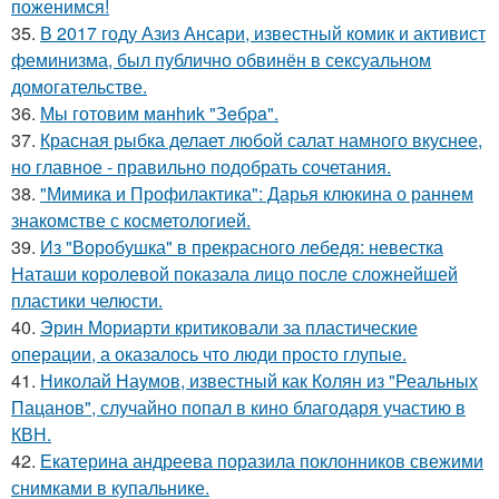
поженимся!
35.
В 2017 году Азиз Ансари, известный комик и активист
феминизма, был публично обвинён в сексуальном
домогательстве.
36.
Мы готовим мaнhиk "Зeбpa".
37.
Красная рыбка делает любой салат намного вкуснее,
но главное - правильно подобрать сочетания.
38.
"Мимика и Профилактика": Дарья клюкина о раннем
знакомстве с косметологией.
39.
Из "Воробушка" в прекрасного лебедя: невестка
Наташи королевой показала лицо после сложнейшей
пластики челюсти.
40.
Эрин Мориарти критиковали за пластические
операции, а оказалось что люди просто глупые.
41.
Николай Наумов, известный как Колян из "Реальных
Пацанов", случайно попал в кино благодаря участию в
КВН.
42.
Екатерина андреева поразила поклонников свежими
снимками в купальнике.