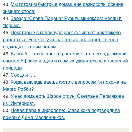
43.
Мы готовим быстрые домашние разносолы осенне
зимнего стола!
44.
Звезда "Слова Пацана" Рузиль минекаев: месяц в
тюрьме!
45.
Некоторые в голливуде рассказывают, как тяжело
работать с Энн хэтэуэй, настолько она ответственно
подходит к своим ролям.
46.
Баобаб - это не просто растение, это легенда, живой
символ Африки и одно из самых удивительных творений
природы.
47.
Сок для ….
48.
Когда выкладываешь фото с вопросом "я похожа на
Марго Робби?
49.
У нас дома есть Шэрон стоун: Светлана Пермякова
из "Интернов".
50.
Новая пара в инфополе: Клава кока подтвердила
роман с Дима Масленников.