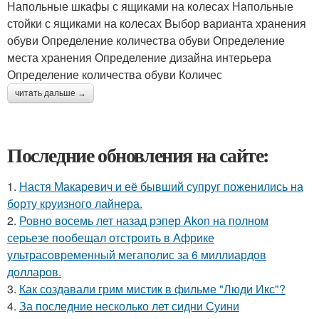
Напольные шкафы с ящиками на колесах Напольные
стойки с ящиками на колесах Выбор варианта хранения
обуви Определение количества обуви Определение
места хранения Определение дизайна интерьера
Определение количества обуви Количес
читать дальше →
Последние обновления на сайте:
1.
Настя Макаревич и её бывший супруг поженились на
борту круизного лайнера.
2.
Ровно восемь лет назад рэпер Akon на полном
серьезе пообещал отстроить в Африке
ультрасовременный мегаполис за 6 миллиардов
долларов.
3.
Как создавали грим мистик в фильме "Люди Икс"?
4.
За последние несколько лет сидни Суини