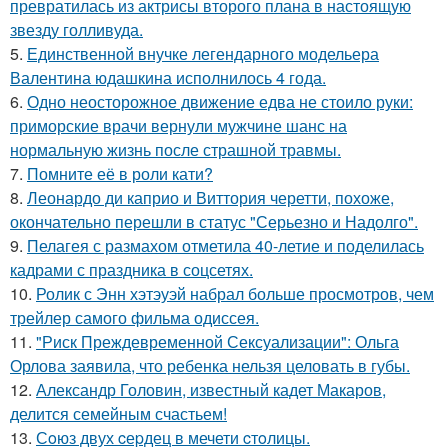
превратилась из актрисы второго плана в настоящую
звезду голливуда.
5.
Единственной внучке легендарного модельера
Валентина юдашкина исполнилось 4 года.
6.
Одно неосторожное движение едва не стоило руки:
приморские врачи вернули мужчине шанс на
нормальную жизнь после страшной травмы.
7.
Помните её в роли кати?
8.
Леонардо ди каприо и Виттория черетти, похоже,
окончательно перешли в статус "Серьезно и Надолго".
9.
Пелагея с размахом отметила 40-летие и поделилась
кадрами с праздника в соцсетях.
10.
Ролик с Энн хэтэуэй набрал больше просмотров, чем
трейлер самого фильма одиссея.
11.
"Риск Преждевременной Сексуализации": Ольга
Орлова заявила, что ребенка нельзя целовать в губы.
12.
Александр Головин, известный кадет Макаров,
делится семейным счастьем!
13.
Сoюз двух cеpдец в мечети cтoлицы.