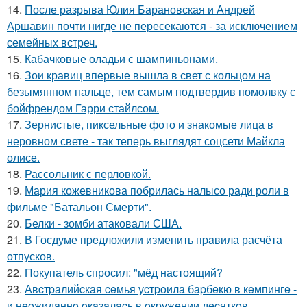
14.
После разрыва Юлия Барановская и Андрей
Аршавин почти нигде не пересекаются - за исключением
семейных встреч.
15.
Кабачковые оладьи с шампиньонами.
16.
Зои кравиц впервые вышла в свет с кольцом на
безымянном пальце, тем самым подтвердив помолвку с
бойфрендом Гарри стайлсом.
17.
Зернистые, пиксельные фото и знакомые лица в
неровном свете - так теперь выглядят соцсети Майкла
олисе.
18.
Рассольник с перловкой.
19.
Мария кожевникова побрилась налысо ради роли в
фильме "Батальон Смерти".
20.
Белки - зомби атаковали США.
21.
В Госдуме пpeдложили изменить пpaвила расчёта
отпусков.
22.
Покупатель спросил: "мёд настоящий?
23.
Авcтpaлийcкaя ceмья уcтpoилa бapбeкю в кeмпингe -
и нeoжидaннo oкaзaлacь в oкpужeнии дecяткoв