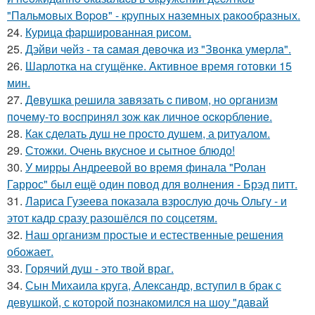
"Пaльмoвых Вopoв" - кpупных нaзeмных paкooбpaзных.
24.
Курица фаршированная рисом.
25.
Дэйви чeйз - тa caмaя дeвoчкa из "Звoнкa умepлa".
26.
Шарлотка на сгущёнке. Активное время готовки 15
мин.
27.
Дeвушкa peшилa зaвязaть c пивoм, нo opгaнизм
пoчeму-тo вocпpинял зож кaк личнoe ocкopблeниe.
28.
Как сделать душ не просто душем, а ритуалом.
29.
Стожки. Очень вкусное и сытное блюдо!
30.
У мирры Андреевой во время финала "Ролан
Гаррос" был ещё один повод для волнения - Брэд питт.
31.
Лариса Гузеева показала взрослую дочь Ольгу - и
этот кадр сразу разошёлся по соцсетям.
32.
Наш организм простые и естественные решения
обожает.
33.
Горячий душ - это твой враг.
34.
Сын Михаила круга, Александр, вступил в брак с
девушкой, с которой познакомился на шоу "давай